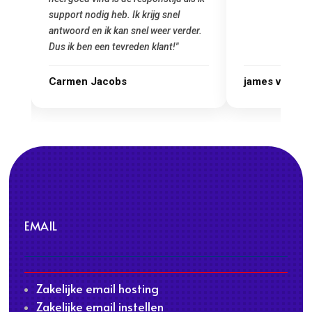
el
Goedkoop en
verder.
"
james van oranje
Marcel Th
EMAIL
Zakelijke email hosting
Zakelijke email instellen