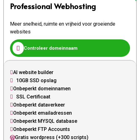
Professional Webhosting
Meer snelheid, ruimte en vrijheid voor groeiende
websites

Controleer domeinnaam
AI website builder

10GB SSD opslag

Onbeperkt domeinnamen

SSL Certificaat

Onbeperkt dataverkeer

Onbeperkt emailadressen

Onbeperkt MYSQL database

Onbeperkt FTP Accounts

Gratis wordpress (+300 scripts)
