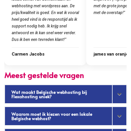
met de grote jongens en dus nu al blij
was meteen door hun
met de overstap!"
gemaakt. Top servic
startup! Zeker een a
Goedkoop en de kwali
james van oranje
Marcel Thijs
Meest gestelde vragen
Wat maakt Belgische webhosting bij
Flexahosting uniek?
Waarom moet ik kiezen voor een lokale
Belgische webhost?