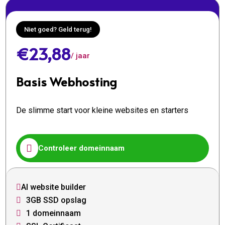
Niet goed? Geld terug!
€23,88
/ jaar
Basis Webhosting
De slimme start voor kleine websites en starters

Controleer domeinnaam
AI website builder

3GB SSD opslag

1 domeinnaam
