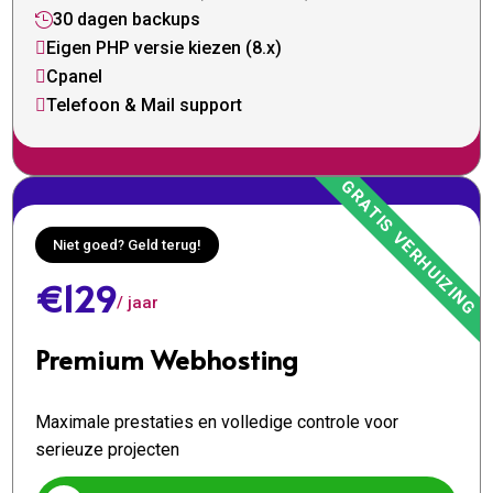
30 dagen backups

Eigen PHP versie kiezen (8.x)

Cpanel

Telefoon & Mail support

Niet goed? Geld terug!
€129
/ jaar
Premium Webhosting
Maximale prestaties en volledige controle voor
serieuze projecten