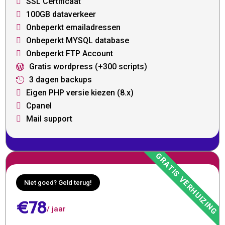
SSL Certificaat

100GB dataverkeer

Onbeperkt emailadressen

Onbeperkt MYSQL database

Onbeperkt FTP Account

Gratis wordpress (+300 scripts)

3 dagen backups

Eigen PHP versie kiezen (8.x)

Cpanel

Mail support

Niet goed? Geld terug!
€78
/ jaar