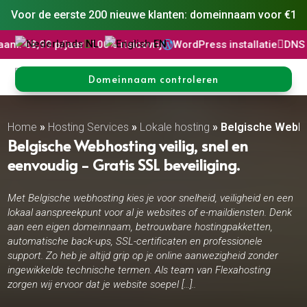
Voor de eerste 200 nieuwe klanten: domeinnaam voor €1
NL
EN
/jaar

100% risicovrij
WordPress installatie

DNS Beheer

30 

Domeinnaam controleren
Home
»
Hosting Services
»
Lokale hosting
»
Belgische Webh
Belgische Webhosting veilig, snel en
eenvoudig - Gratis SSL beveiliging.
Met Belgische webhosting kies je voor snelheid, veiligheid en een
lokaal aanspreekpunt voor al je websites of e-maildiensten. Denk
aan een eigen domeinnaam, betrouwbare hostingpakketten,
automatische back-ups, SSL-certificaten en professionele
support. Zo heb je altijd grip op je online aanwezigheid zonder
ingewikkelde technische termen. Als team van Flexahosting
zorgen wij ervoor dat je website soepel […]..