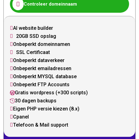

Controleer domeinnaam
AI website builder

20GB SSD opslag

Onbeperkt domeinnamen

SSL Certificaat

Onbeperkt dataverkeer

Onbeperkt emailadressen

Onbeperkt MYSQL database

Onbeperkt FTP Accounts

Gratis wordpress (+300 scripts)

30 dagen backups

Eigen PHP versie kiezen (8.x)

Cpanel

Telefoon & Mail support
