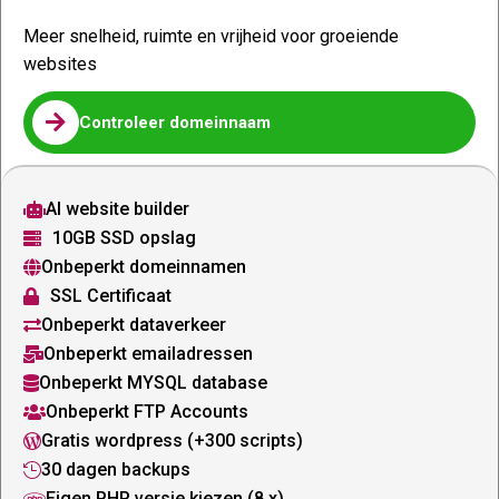
Meer snelheid, ruimte en vrijheid voor groeiende
websites

Controleer domeinnaam
AI website builder

10GB SSD opslag

Onbeperkt domeinnamen

SSL Certificaat

Onbeperkt dataverkeer

Onbeperkt emailadressen

Onbeperkt MYSQL database

Onbeperkt FTP Accounts

Gratis wordpress (+300 scripts)

30 dagen backups

Eigen PHP versie kiezen (8.x)