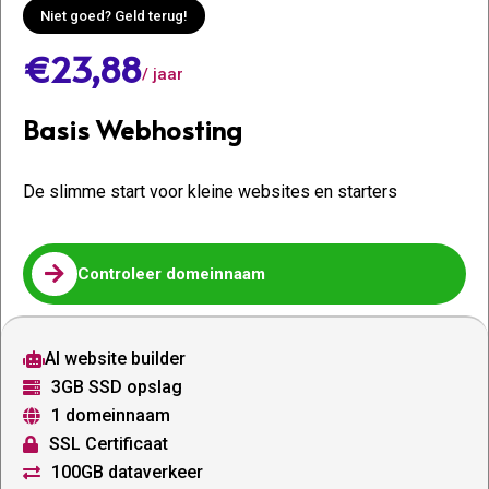
Niet goed? Geld terug!
€23,88
/ jaar
Basis Webhosting
De slimme start voor kleine websites en starters

Controleer domeinnaam
AI website builder

3GB SSD opslag

1 domeinnaam

SSL Certificaat

100GB dataverkeer
