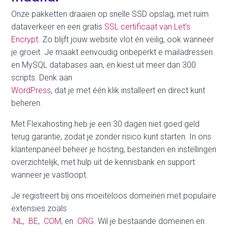
Onze pakketten draaien op snelle SSD opslag, met ruim
dataverkeer en een gratis
SSL certificaat van Let’s
Encrypt
. Zo blijft jouw website vlot én veilig, ook wanneer
je groeit. Je maakt eenvoudig onbeperkt e mailadressen
en MySQL databases aan, en kiest uit meer dan 300
scripts. Denk aan
WordPress
, dat je met één klik installeert en direct kunt
beheren.
Met Flexahosting heb je een 30 dagen niet goed geld
terug garantie, zodat je zonder risico kunt starten. In ons
klantenpaneel beheer je hosting, bestanden en instellingen
overzichtelijk, met hulp uit de kennisbank en support
wanneer je vastloopt.
Je registreert bij ons moeiteloos domeinen met populaire
extensies zoals
.NL
,
.BE
,
.COM,
en
.ORG.
Wil je bestaande domeinen en