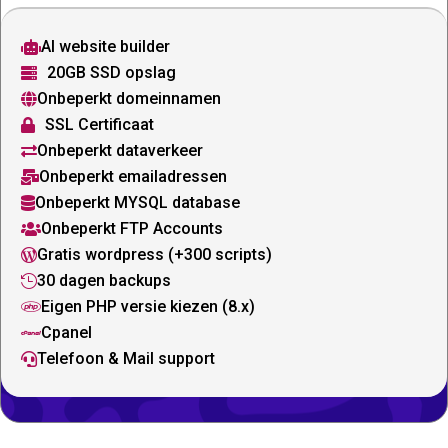
AI website builder

20GB SSD opslag

Onbeperkt domeinnamen

SSL Certificaat

Onbeperkt dataverkeer

Onbeperkt emailadressen

Onbeperkt MYSQL database

Onbeperkt FTP Accounts

Gratis wordpress (+300 scripts)

30 dagen backups

Eigen PHP versie kiezen (8.x)

Cpanel

Telefoon & Mail support
