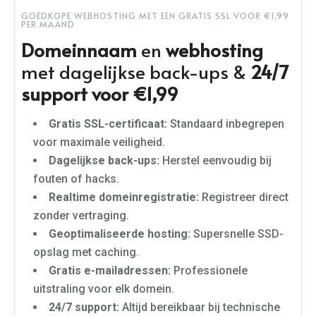
GOEDKOPE WEBHOSTING MET EEN GRATIS SSL VOOR €1,99
PER MAAND
Domeinnaam
en
webhosting
met dagelijkse back-ups &
24/7
support voor €1,99
Gratis SSL-certificaat:
Standaard inbegrepen
voor maximale veiligheid.
Dagelijkse back-ups:
Herstel eenvoudig bij
fouten of hacks.
Realtime domeinregistratie:
Registreer direct
zonder vertraging.
Geoptimaliseerde hosting:
Supersnelle SSD-
opslag met caching.
Gratis e-mailadressen:
Professionele
uitstraling voor elk domein.
24/7 support:
Altijd bereikbaar bij technische