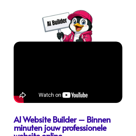
AI Website Builder – Binnen
minuten jouw professionele
website online