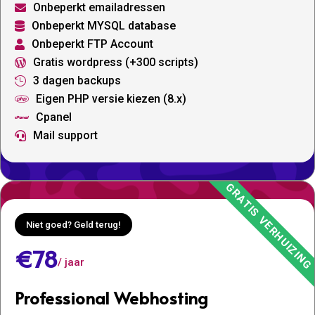
Onbeperkt emailadressen

Onbeperkt MYSQL database

Onbeperkt FTP Account

Gratis wordpress (+300 scripts)

3 dagen backups

Eigen PHP versie kiezen (8.x)

Cpanel

Mail support

Niet goed? Geld terug!
€78
/ jaar
Professional Webhosting