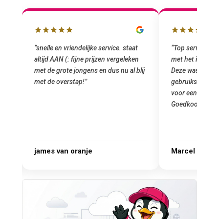
“snelle en vriendelijke service. staat
“Top service. I
altijd AAN (: fijne prijzen vergeleken
met het install
e
met de grote jongens en dus nu al blij
Deze was metee
oral
met de overstap!”
gebruiksklaar g
 ik
voor een startup
Goedkoop en de k
r.
james van oranje
Marcel Thijs