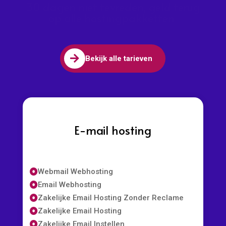
30 dagen niet tevreden, geld terug
op alle hostingpakketten.

Bekijk alle tarieven
E-mail hosting
Webmail Webhosting

Email Webhosting

Zakelijke Email Hosting Zonder Reclame

Zakelijke Email Hosting

Zakelijke Email Instellen
