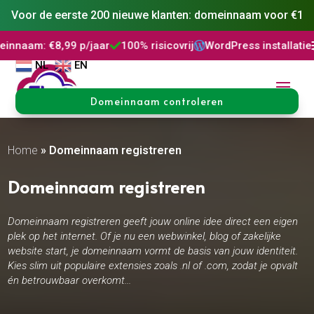
Voor de eerste 200 nieuwe klanten: domeinnaam voor €1
9 p/jaar
100% risicovrij
WordPress installatie
DNS Beheer



NL
EN
Domeinnaam controleren
Home
»
Domeinnaam registreren
Domeinnaam registreren
Domeinnaam registreren geeft jouw online idee direct een eigen
plek op het internet. Of je nu een webwinkel, blog of zakelijke
website start, je domeinnaam vormt de basis van jouw identiteit.
Kies slim uit populaire extensies zoals .nl of .com, zodat je opvalt
én betrouwbaar overkomt...