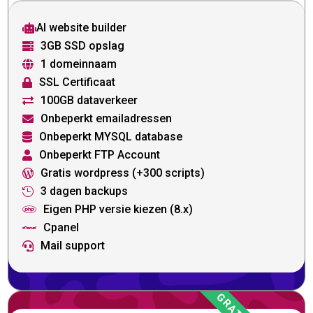
AI website builder

3GB SSD opslag

1 domeinnaam

SSL Certificaat

100GB dataverkeer

Onbeperkt emailadressen

Onbeperkt MYSQL database

Onbeperkt FTP Account

Gratis wordpress (+300 scripts)

3 dagen backups

Eigen PHP versie kiezen (8.x)

Cpanel

Mail support
