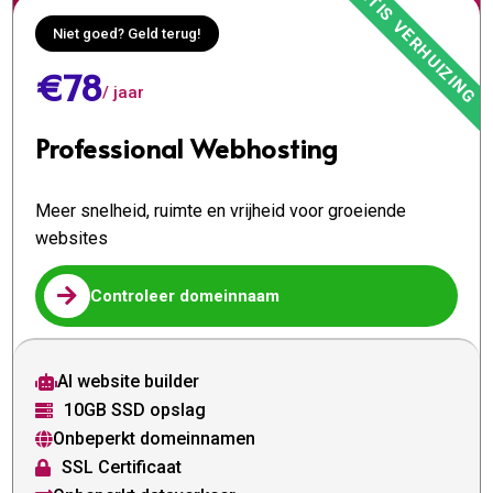
Niet goed? Geld terug!
€78
/ jaar
Professional Webhosting
Meer snelheid, ruimte en vrijheid voor groeiende
websites

Controleer domeinnaam
AI website builder

10GB SSD opslag

Onbeperkt domeinnamen

SSL Certificaat
