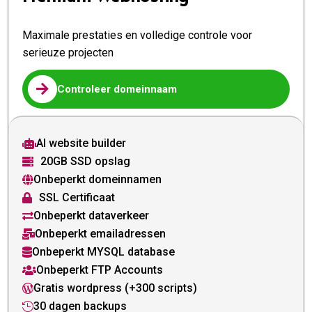
Maximale prestaties en volledige controle voor
serieuze projecten

Controleer domeinnaam
AI website builder

20GB SSD opslag

Onbeperkt domeinnamen

SSL Certificaat

Onbeperkt dataverkeer

Onbeperkt emailadressen

Onbeperkt MYSQL database

Onbeperkt FTP Accounts

Gratis wordpress (+300 scripts)

30 dagen backups
