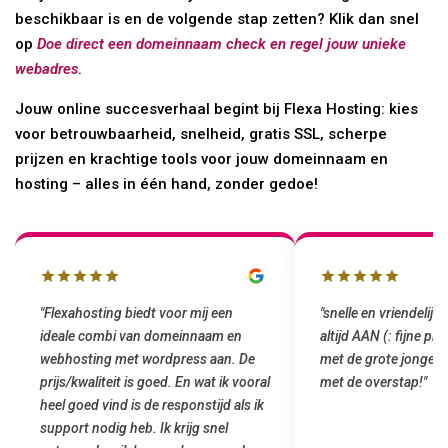
beschikbaar is en de volgende stap zetten? Klik dan snel
op
Doe direct een domeinnaam check en regel jouw unieke
webadres
.
Jouw online succesverhaal begint bij Flexa Hosting: kies
voor betrouwbaarheid, snelheid, gratis SSL, scherpe
prijzen en krachtige tools voor jouw domeinnaam en
hosting – alles in één hand, zonder gedoe!
"snelle en vriendelijke service. staat
"Top service. Ik had
altijd AAN (: fijne prijzen vergeleken
het installeren van 
met de grote jongens en dus nu al blij
was meteen door hun
met de overstap!"
gemaakt. Top service
startup! Zeker een a
Goedkoop en de kwali