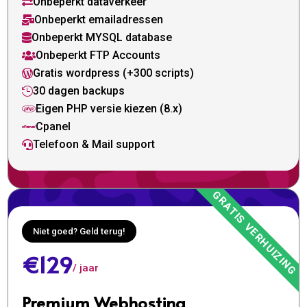
Onbeperkt dataverkeer

Onbeperkt emailadressen

Onbeperkt MYSQL database

Onbeperkt FTP Accounts

Gratis wordpress (+300 scripts)

30 dagen backups

Eigen PHP versie kiezen (8.x)

Cpanel

Telefoon & Mail support

Niet goed? Geld terug!
€129
/ jaar
Premium Webhosting