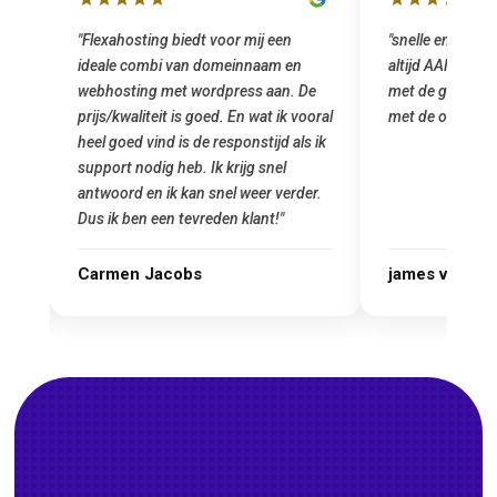
"snelle en vriendelijke service. staat
"Top service. I
altijd AAN (: fijne prijzen vergeleken
het installeren
e
met de grote jongens en dus nu al blij
was meteen doo
oral
met de overstap!"
gemaakt. Top se
 ik
startup! Zeker e
Goedkoop en de k
r.
james van oranje
Marcel Thijs