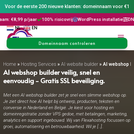
Voor de eerste 200 nieuwe klanten: domeinnaam voor €1
ar
100% risicovrij
WordPress installatie
DNS Beheer
30 




NL
EN
Domeinnaam controleren
Home
»
Hosting Services
»
AI website builder​
»
AI webshop bu
AI webshop builder veilig, snel en
eenvoudig - Gratis SSL beveiliging.
Met een AI webshop builder zet je snel een slimme webshop op.
Je ziet direct hoe AI helpt bij ontwerp, producten, teksten en
conversie in Nederland en België. Je kiest voor hosting en
domeinregistratie zonder VPS gedoe, met betalingen, marketing,
analytics en support ingebouwd. Wij van Flexahosting focussen op
groei, automatisering en betrouwbaarheid. Wil je […]..