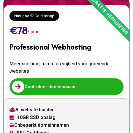
Niet goed? Geld terug!
€78
/ jaar
Professional Webhosting
Meer snelheid, ruimte en vrijheid voor groeiende
websites

Controleer domeinnaam
AI website builder

10GB SSD opslag

Onbeperkt domeinnamen

SSL Certificaat