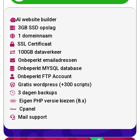
AI website builder

3GB SSD opslag

1 domeinnaam

SSL Certificaat

100GB dataverkeer

Onbeperkt emailadressen

Onbeperkt MYSQL database

Onbeperkt FTP Account

Gratis wordpress (+300 scripts)

3 dagen backups

Eigen PHP versie kiezen (8.x)

Cpanel

Mail support
