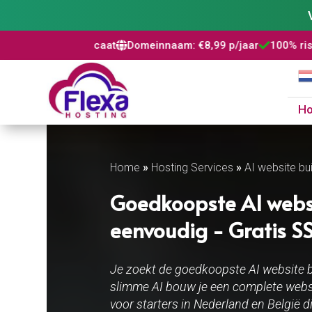
icaat
Domeinnaam: €8,99 p/jaar
100% risicovrij
WordPress 



H
Home
»
Hosting Services
»
AI website bui
Goedkoopste AI websit
eenvoudig - Gratis SSL
Je zoekt de goedkoopste AI website b
slimme AI bouw je een complete websit
voor starters in Nederland en België 