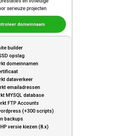
restaties en volledige
oor serieuze projecten
ntroleer domeinnaam
ite builder
SSD opslag
rkt domeinnamen
rtificaat
kt dataverkeer
rkt emailadressen
kt MYSQL database
rkt FTP Accounts
wordpress (+300 scripts)
en backups
HP versie kiezen (8.x)