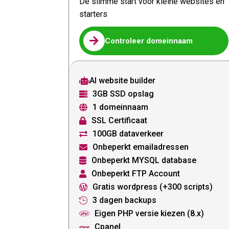
De slimme start voor kleine websites en
starters

Controleer domeinnaam
AI website builder

3GB SSD opslag

1 domeinnaam

SSL Certificaat

100GB dataverkeer

Onbeperkt emailadressen

Onbeperkt MYSQL database

Onbeperkt FTP Account

Gratis wordpress (+300 scripts)

3 dagen backups

Eigen PHP versie kiezen (8.x)

Cpanel
