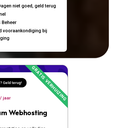
agen niet goed, geld terug
nel
 Beheer
jd vooraankondiging bij
nging
? Geld terug!
/ jaar
um Webhosting