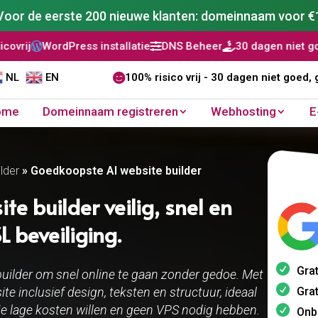
Voor de eerste 200 nieuwe klanten: domeinnaam voor €
installatie
DNS Beheer
30 dagen niet goed, geld terug
AI



NL
EN

100% risico vrij - 30 dagen niet goed, 
ome
Domeinnaam registreren
Webhosting
E
lder​
»
Goedkoopste AI website builder
e builder veilig, snel en
 beveiliging.
Grat
uilder om snel online te gaan zonder gedoe. Met
Grat
e inclusief design, teksten en structuur, ideaal
die lage kosten willen en geen VPS nodig hebben.
Onb