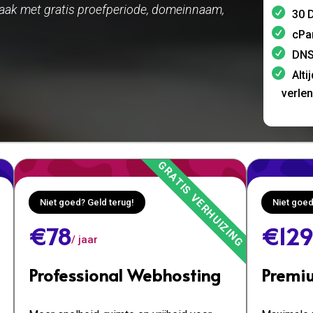
ak met gratis proefperiode, domeinnaam,
30 D
cPa
DNS
Alti
verle
Niet goed? Geld terug!
Niet goed
€78
€129
/ jaar
Professional Webhosting
Premi