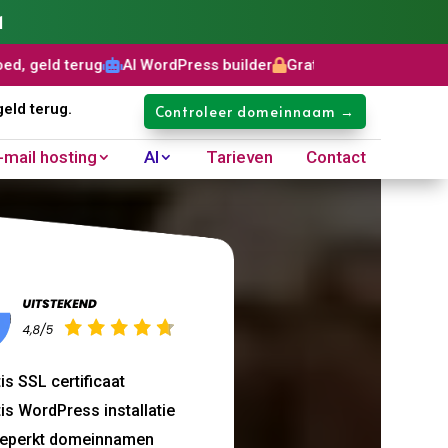
1
 WordPress builder
Gratis SSL certificaat
Domeinnaam: €8,99


geld terug.
Controleer domeinnaam →
-mail hosting
AI
Tarieven
Contact
is SSL certificaat
is WordPress installatie
eperkt domeinnamen