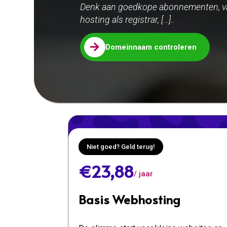
Denk aan goedkope abonnementen, va
hosting als registrar, […]..

Domeinnaam controleren
Niet goed? Geld terug!
€23,88
/ jaar
Basis Webhosting