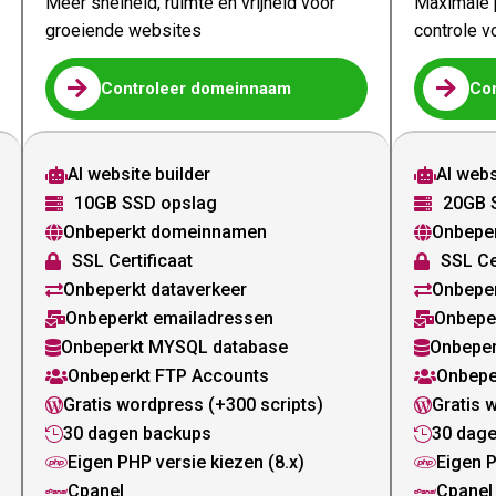
Meer snelheid, ruimte en vrijheid voor
Maximale p
groeiende websites
controle v


Controleer domeinnaam
Co
AI website builder
AI webs


10GB SSD opslag
20GB 


Onbeperkt domeinnamen
Onbepe


SSL Certificaat
SSL Ce


Onbeperkt dataverkeer
Onbeper


Onbeperkt emailadressen
Onbepe


Onbeperkt MYSQL database
Onbeper


Onbeperkt FTP Accounts
Onbepe


Gratis wordpress (+300 scripts)
Gratis 


30 dagen backups
30 dag


Eigen PHP versie kiezen (8.x)
Eigen P


Cpanel
Cpanel

