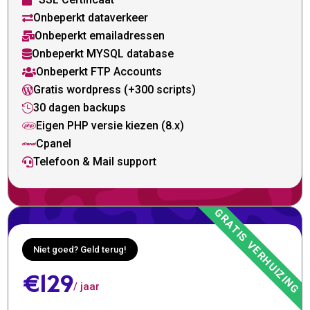

Onbeperkt dataverkeer

Onbeperkt emailadressen

Onbeperkt MYSQL database

Onbeperkt FTP Accounts

Gratis wordpress (+300 scripts)

30 dagen backups

Eigen PHP versie kiezen (8.x)

Cpanel

Telefoon & Mail support

Niet goed? Geld terug!
€129
/ jaar