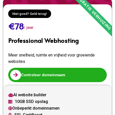
Niet goed? Geld terug!
€78
/ jaar
Professional Webhosting
Meer snelheid, ruimte en vrijheid voor groeiende
websites

Controleer domeinnaam
AI website builder

10GB SSD opslag

Onbeperkt domeinnamen

SSL Certificaat