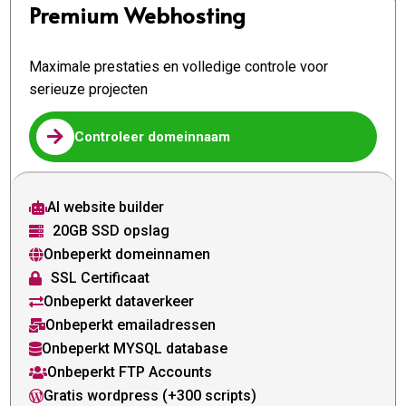
Premium Webhosting
Maximale prestaties en volledige controle voor
serieuze projecten

Controleer domeinnaam
AI website builder

20GB SSD opslag

Onbeperkt domeinnamen

SSL Certificaat

Onbeperkt dataverkeer

Onbeperkt emailadressen

Onbeperkt MYSQL database

Onbeperkt FTP Accounts

Gratis wordpress (+300 scripts)
