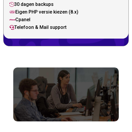
30 dagen backups

Eigen PHP versie kiezen (8.x)

Cpanel

Telefoon & Mail support
