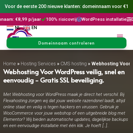
Voor de eerste 200 nieuwe klanten: domeinnaam voor €1
jaar
100% risicovrij
WordPress installatie
DNS Beheer
30




NL
EN
Domeinnaam controleren
Home
»
Hosting Services
»
CMS hosting
»
Webhosting Voor
Webhosting Voor WordPress veilig, snel en
eenvoudig - Gratis SSL beveiliging.
Met Webhosting voor WordPress maak je direct het verschil. Bij
Flexahosting zorgen wij dat jouw website razendsnel laadt, altijd
online staat en veilig is tegen hackers en virussen. Gebruik je
WooCommerce voor jouw webshop of een uitgebreide blog met
Elementor? Wij bieden automatische updates, dagelijkse backups
en een eenvoudige installatie met één klik. Je hoeft […]..