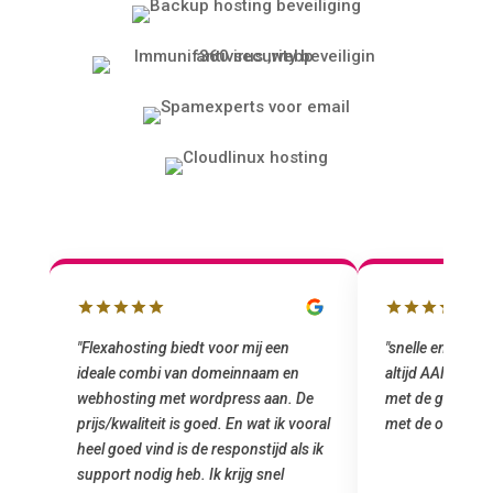
"snelle en vriendelijke service. staat
"Top service. I
altijd AAN (: fijne prijzen vergeleken
het installeren
e
met de grote jongens en dus nu al blij
was meteen doo
oral
met de overstap!"
gemaakt. Top se
 ik
startup! Zeker e
Goedkoop en de k