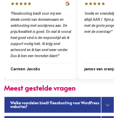
"snelle en vriendelijke service. staat
"Top service. Ik had
altijd AAN (: fijne prijzen vergeleken
het installeren van 
met de grote jongens en dus nu al blij
was meteen door hun
met de overstap!"
gemaakt. Top service
startup! Zeker een a
Goedkoop en de kwali
james van oranje
Marcel Thijs
Meest gestelde vragen
Welke voordelen biedt Flexahosting voor WordPress
websites?