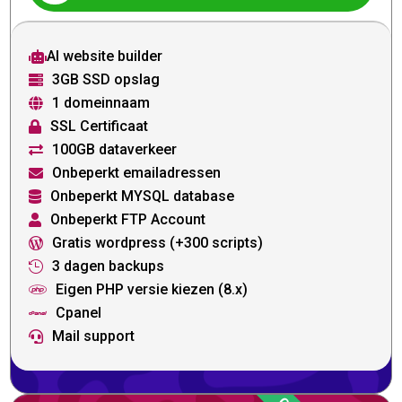
AI website builder

3GB SSD opslag

1 domeinnaam

SSL Certificaat

100GB dataverkeer

Onbeperkt emailadressen

Onbeperkt MYSQL database

Onbeperkt FTP Account

Gratis wordpress (+300 scripts)

3 dagen backups

Eigen PHP versie kiezen (8.x)

Cpanel

Mail support
