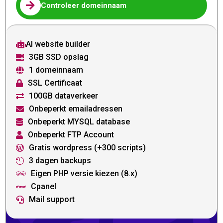

Controleer domeinnaam
AI website builder

3GB SSD opslag

1 domeinnaam

SSL Certificaat

100GB dataverkeer

Onbeperkt emailadressen

Onbeperkt MYSQL database

Onbeperkt FTP Account

Gratis wordpress (+300 scripts)

3 dagen backups

Eigen PHP versie kiezen (8.x)

Cpanel

Mail support
