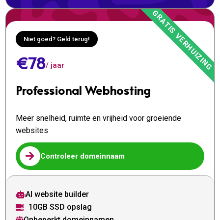
Niet goed? Geld terug!
€78
/ jaar
Professional Webhosting
Meer snelheid, ruimte en vrijheid voor groeiende
websites

Controleer domeinnaam
AI website builder

10GB SSD opslag

Onbeperkt domeinnamen