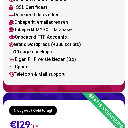

SSL Certificaat

Onbeperkt dataverkeer

Onbeperkt emailadressen

Onbeperkt MYSQL database

Onbeperkt FTP Accounts

Gratis wordpress (+300 scripts)

30 dagen backups

Eigen PHP versie kiezen (8.x)

Cpanel

Telefoon & Mail support

Niet goed? Geld terug!
€129
/ jaar