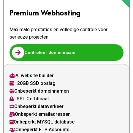
Premium Webhosting
Maximale prestaties en volledige controle voor
serieuze projecten

Controleer domeinnaam
AI website builder

20GB SSD opslag

Onbeperkt domeinnamen

SSL Certificaat

Onbeperkt dataverkeer

Onbeperkt emailadressen

Onbeperkt MYSQL database

Onbeperkt FTP Accounts
