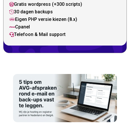
Gratis wordpress (+300 scripts)

30 dagen backups

Eigen PHP versie kiezen (8.x)

Cpanel

Telefoon & Mail support
