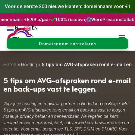
Voor de eerste 200 nieuwe klanten: domeinnaam voor €1
€8,99 p/jaar
100% risicovrij
WordPress installatie
DNS Be



NL
EN
Domeinnaam controleren
Home
»
Hosting
»
5 tips om AVG-afspraken rond e-mail en 
5 tips om AVG-afspraken rond e-mail
en back-ups vast te leggen.
Wij zijn je hosting en registrar partner in Nederland en België. Met
5 tips om AVG afspraken rond email en backups vast te leggen
maak je privacy helder en beheersbaar. We regelen de kern:
verwerkersovereenkomst, SLA, subverwerkers, bewaartermijn en
retentie. Voor email borgen we TLS, SPF, DKIM en DMARC. Voor