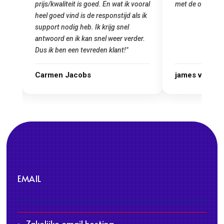
at ik vooral
met de overstap!"
gemaakt.
tijd als ik
startup!
 snel
Goedkoop
er verder.
nt!"
james van oranje
Marcel
EMAIL
Zakelijke email hosting