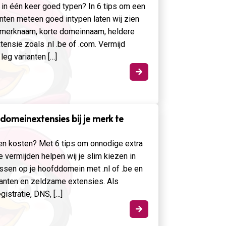
s in één keer goed typen? In 6 tips om een
nten meteen goed intypen laten wij zien
ke merknaam, korte domeinnaam, heldere
ensie zoals .nl .be of .com. Vermijd
leg varianten […]

domeinextensies bij je merk te
 en kosten? Met 6 tips om onnodige extra
 vermijden helpen wij je slim kiezen in
ssen op je hoofddomein met .nl of .be en
ianten en zeldzame extensies. Als
istratie, DNS, […]
