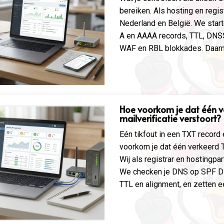
bereiken. Als hosting en regis
Nederland en België. We star
A en AAAA records, TTL, DNSSE
WAF en RBL blokkades. Daarna 
Hoe voorkom je dat één v
mailverificatie verstoort?
Eén tikfout in een TXT record
voorkom je dat één verkeerd T
Wij als registrar en hostingpar
We checken je DNS op SPF D
TTL en alignment, en zetten ee