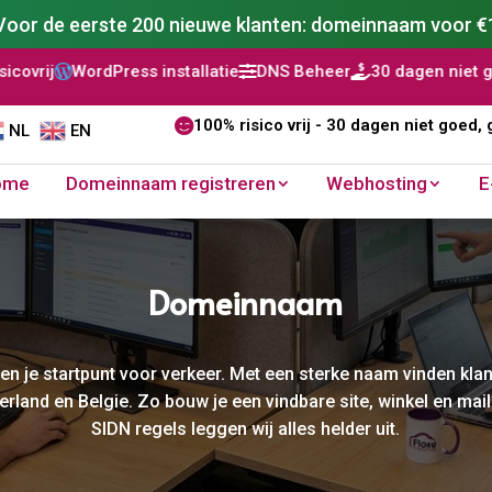
Voor de eerste 200 nieuwe klanten: domeinnaam voor €
tallatie
DNS Beheer
30 dagen niet goed, geld terug
AI W




100% risico vrij - 30 dagen niet goed, 
NL
EN
ome
Domeinnaam registreren
Webhosting
E
Domeinnaam
en je startpunt voor verkeer. Met een sterke naam vinden klante
derland en Belgie. Zo bouw je een vindbare site, winkel en m
SIDN regels leggen wij alles helder uit.