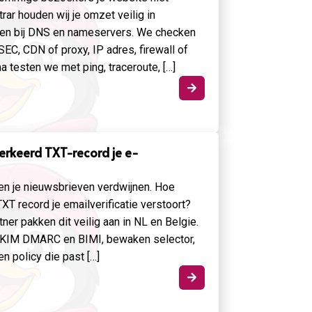
trar houden wij je omzet veilig in
ten bij DNS en nameservers. We checken
C, CDN of proxy, IP adres, firewall of
testen we met ping, traceroute, […]

erkeerd TXT-record je e-
 en je nieuwsbrieven verdwijnen. Hoe
XT record je emailverificatie verstoort?
tner pakken dit veilig aan in NL en Belgie.
KIM DMARC en BIMI, bewaken selector,
n policy die past […]
