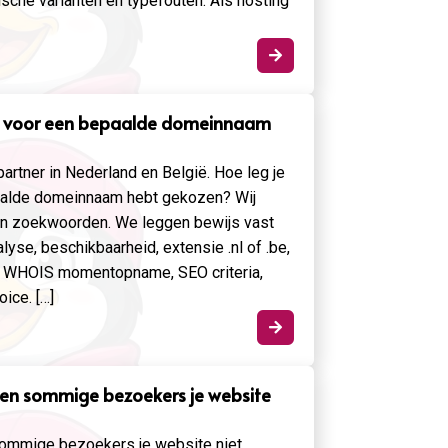
ische varianten en typefouten. Als hosting

je voor een bepaalde domeinnaam
gpartner in Nederland en België. Hoe leg je
aalde domeinnaam hebt gekozen? Wij
en zoekwoorden. We leggen bewijs vast
lyse, beschikbaarheid, extensie .nl of .be,
k, WHOIS momentopname, SEO criteria,
ice. […]

leen sommige bezoekers je website
 sommige bezoekers je website niet