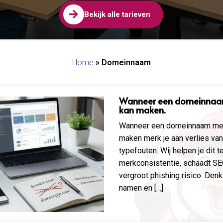

Bekijk alle tarieven
Home
»
Domeinnaam
Wanneer een domeinnaam 
kan maken.
Wanneer een domeinnaam met 
maken merk je aan verlies van
typefouten. Wij helpen je dit 
merkconsistentie, schaadt SEO 
vergroot phishing risico. Denk 
namen en […]