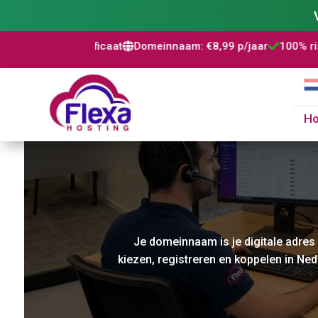
at
Domeinnaam: €8,99 p/jaar
100% risicovrij
WordPress ins



H
Je domeinnaam is je digitale adres 
kiezen, registreren en koppelen in Ne