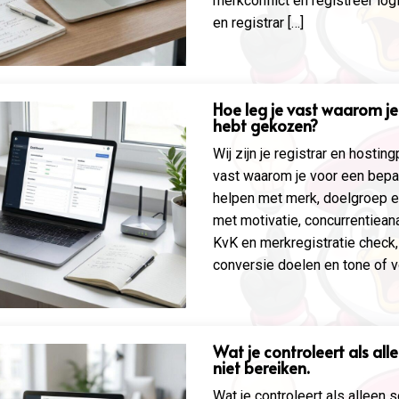
merkconflict en registreer log
en registrar […]
Hoe leg je vast waarom 
hebt gekozen?
Wij zijn je registrar en hostin
vast waarom je voor een bep
helpen met merk, doelgroep 
met motivatie, concurrentieana
KvK en merkregistratie chec
conversie doelen en tone of vo
Wat je controleert als al
niet bereiken.
Wat je controleert als alleen