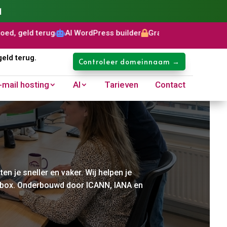
1
ordPress builder
Gratis SSL certificaat
Domeinnaam: €8,99 


geld terug.
Controleer domeinnaam →
-mail hosting
AI
Tarieven
Contact
n je sneller en vaker. Wij helpen je
ailbox. Onderbouwd door ICANN, IANA en