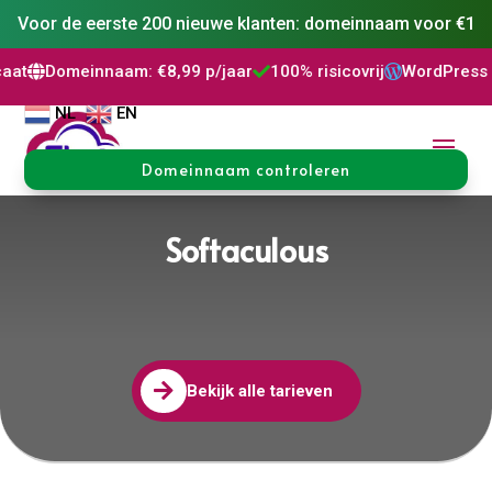
Voor de eerste 200 nieuwe klanten: domeinnaam voor €1
innaam: €8,99 p/jaar
100% risicovrij
WordPress installatie


NL
EN
Domeinnaam controleren
Softaculous

Bekijk alle tarieven