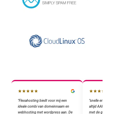
lbox
"Flexahosting biedt voor mij een
"snelle en vriend
ideale combi van domeinnaam en
altijd AAN (: fij
 mij
webhosting met wordpress aan. De
met de grote jon