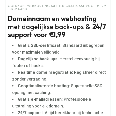
GOEDKOPE WEBHOSTING MET EEN GRATIS SSL VOOR €1,99
PER MAAND
Domeinnaam
en
webhosting
met dagelijkse back-ups &
24/7
support voor €1,99
Gratis SSL-certificaat:
Standaard inbegrepen
voor maximale veiligheid.
Dagelijkse back-ups:
Herstel eenvoudig bij
fouten of hacks.
Realtime domeinregistratie:
Registreer direct
zonder vertraging.
Geoptimaliseerde hosting:
Supersnelle SSD-
opslag met caching.
Gratis e-mailadressen:
Professionele
uitstraling voor elk domein.
24/7 support:
Altijd bereikbaar bij technische