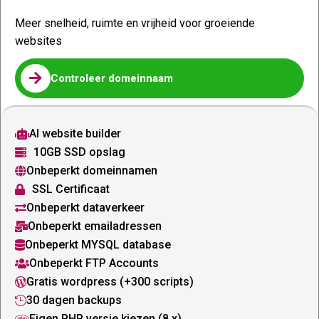
Meer snelheid, ruimte en vrijheid voor groeiende
websites

Controleer domeinnaam
AI website builder

10GB SSD opslag

Onbeperkt domeinnamen

SSL Certificaat

Onbeperkt dataverkeer

Onbeperkt emailadressen

Onbeperkt MYSQL database

Onbeperkt FTP Accounts

Gratis wordpress (+300 scripts)

30 dagen backups

Eigen PHP versie kiezen (8.x)