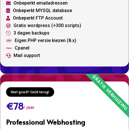
Onbeperkt emailadressen

Onbeperkt MYSQL database

Onbeperkt FTP Account

Gratis wordpress (+300 scripts)

3 dagen backups

Eigen PHP versie kiezen (8.x)

Cpanel

Mail support

Niet goed? Geld terug!
€78
/ jaar
Professional Webhosting