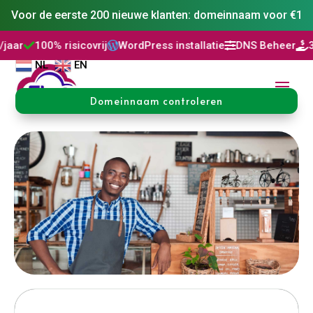
Voor de eerste 200 nieuwe klanten: domeinnaam voor €1
covrij
WordPress installatie
DNS Beheer
30 dagen niet go



NL
EN
Domeinnaam controleren