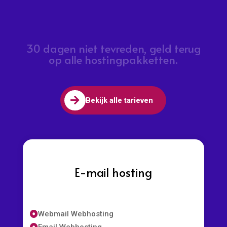
30 dagen niet tevreden, geld terug
op alle hostingpakketten.

Bekijk alle tarieven
E-mail hosting
Webmail Webhosting

Email Webhosting
