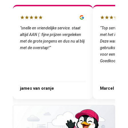
“snelle en vriendelijke service. staat
“Top service. I
altijd AAN (: fijne prijzen vergeleken
met het install
e
met de grote jongens en dus nu al blij
Deze was metee
oral
met de overstap!”
gebruiksklaar g
 ik
voor een startup
Goedkoop en de k
r.
james van oranje
Marcel Thijs