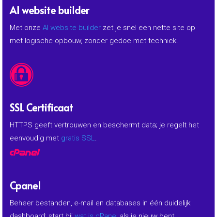
AI website builder
Met onze
AI website builder
zet je snel een nette site op
met logische opbouw, zonder gedoe met techniek.

SSL Certificaat
HTTPS geeft vertrouwen en beschermt data; je regelt het
eenvoudig met
gratis SSL
.

Cpanel
Beheer bestanden, e-mail en databases in één duidelijk
dashboard; start bij
wat is cPanel
als je nieuw bent.