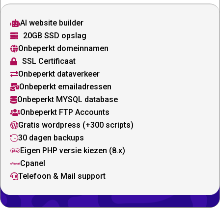
AI website builder

20GB SSD opslag

Onbeperkt domeinnamen

SSL Certificaat

Onbeperkt dataverkeer

Onbeperkt emailadressen

Onbeperkt MYSQL database

Onbeperkt FTP Accounts

Gratis wordpress (+300 scripts)

30 dagen backups

Eigen PHP versie kiezen (8.x)

Cpanel

Telefoon & Mail support
