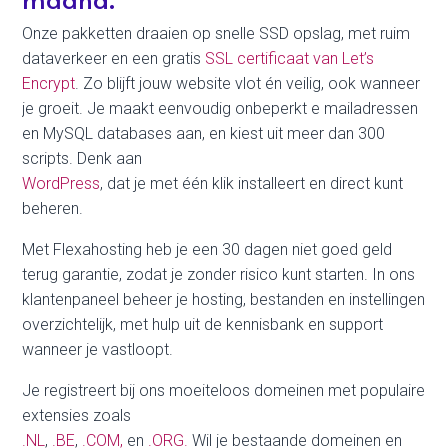
Onze pakketten draaien op snelle SSD opslag, met ruim
dataverkeer en een gratis
SSL certificaat van Let’s
Encrypt
. Zo blijft jouw website vlot én veilig, ook wanneer
je groeit. Je maakt eenvoudig onbeperkt e mailadressen
en MySQL databases aan, en kiest uit meer dan 300
scripts. Denk aan
WordPress
, dat je met één klik installeert en direct kunt
beheren.
Met Flexahosting heb je een 30 dagen niet goed geld
terug garantie, zodat je zonder risico kunt starten. In ons
klantenpaneel beheer je hosting, bestanden en instellingen
overzichtelijk, met hulp uit de kennisbank en support
wanneer je vastloopt.
Je registreert bij ons moeiteloos domeinen met populaire
extensies zoals
.NL
,
.BE
,
.COM,
en
.ORG.
Wil je bestaande domeinen en