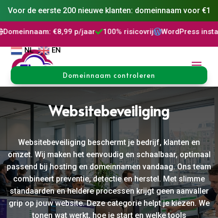
Voor de eerste 200 nieuwe klanten: domeinnaam voor €1
: €8,99 p/jaar
100% risicovrij
WordPress installatie
DNS 



NL
EN
Domeinnaam controleren
Websitebeveiliging
Websitebeveiliging beschermt je bedrijf, klanten en
omzet. Wij maken het eenvoudig en schaalbaar, optimaal
passend bij hosting en domeinnamen vandaag. Ons team
combineert preventie, detectie en herstel. Met slimme
standaarden en heldere processen krijgt geen aanvaller
grip op jouw website. Deze categorie helpt je kiezen. We
tonen wat werkt, hoe je start en welke tools