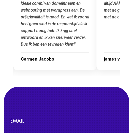
ideale combi van domeinnaam en
altijd AAN (: fij
 mij
webhosting met wordpress aan. De
met de grote jon
prijs/kwaliteit is goed. En wat ik vooral
met de overstap
heel goed vind is de responstijd als ik
n
support nodig heb. Ik krijg snel
antwoord en ik kan snel weer verder.
Dus ik ben een tevreden klant!"
Carmen Jacobs
james van ora
EMAIL