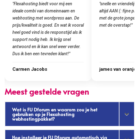
"snelle en vriendelijke service. staat
"Top service. Ik had
altijd AAN (: fijne prijzen vergeleken
het installeren van 
met de grote jongens en dus nu al blij
was meteen door hun
met de overstap!"
gemaakt. Top service
startup! Zeker een a
Goedkoop en de kwali
james van oranje
Marcel Thijs
Meest gestelde vragen
Wat is FU Dforum en waarom zou je het
gebruiken op je Flexahosting
webhostingpakket?
Hoe installeer je FU Dforum automatisch via