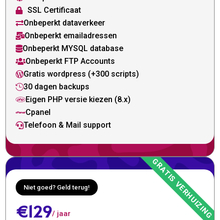
SSL Certificaat

Onbeperkt dataverkeer

Onbeperkt emailadressen

Onbeperkt MYSQL database

Onbeperkt FTP Accounts

Gratis wordpress (+300 scripts)

30 dagen backups

Eigen PHP versie kiezen (8.x)

Cpanel

Telefoon & Mail support

Niet goed? Geld terug!
€129
/ jaar