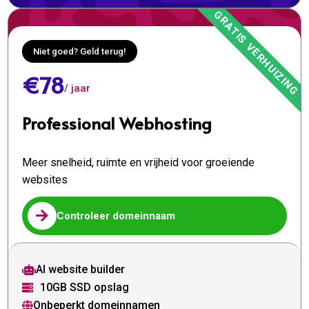
Niet goed? Geld terug!
€78
/ jaar
Professional Webhosting
Meer snelheid, ruimte en vrijheid voor groeiende
websites

Controleer domeinnaam
AI website builder

10GB SSD opslag

Onbeperkt domeinnamen
