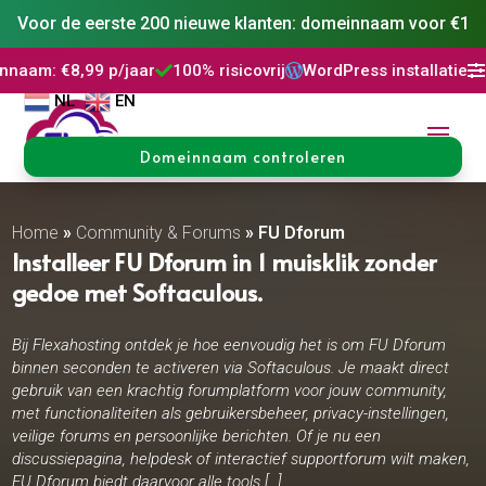
Voor de eerste 200 nieuwe klanten: domeinnaam voor €1
 p/jaar
100% risicovrij
WordPress installatie
DNS Beheer



NL
EN
Domeinnaam controleren
Home
»
Community & Forums
»
FU Dforum
Installeer FU Dforum in 1 muisklik zonder
gedoe met Softaculous.
Bij Flexahosting ontdek je hoe eenvoudig het is om FU Dforum
binnen seconden te activeren via Softaculous. Je maakt direct
gebruik van een krachtig forumplatform voor jouw community,
met functionaliteiten als gebruikersbeheer, privacy-instellingen,
veilige forums en persoonlijke berichten. Of je nu een
discussiepagina, helpdesk of interactief supportforum wilt maken,
FU Dforum biedt daarvoor alle tools […]..