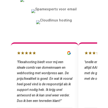
"snelle en vriendelijke service. staat
"Top service. I
altijd AAN (: fijne prijzen vergeleken
het installeren
e
met de grote jongens en dus nu al blij
was meteen doo
oral
met de overstap!"
gemaakt. Top se
 ik
startup! Zeker e
Goedkoop en de k
r.