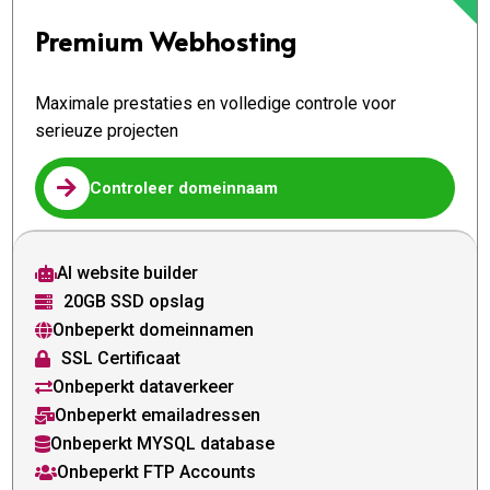
Premium Webhosting
Maximale prestaties en volledige controle voor
serieuze projecten

Controleer domeinnaam
AI website builder

20GB SSD opslag

Onbeperkt domeinnamen

SSL Certificaat

Onbeperkt dataverkeer

Onbeperkt emailadressen

Onbeperkt MYSQL database

Onbeperkt FTP Accounts
