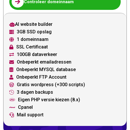

Controleer domeinnaam
AI website builder

3GB SSD opslag

1 domeinnaam

SSL Certificaat

100GB dataverkeer

Onbeperkt emailadressen

Onbeperkt MYSQL database

Onbeperkt FTP Account

Gratis wordpress (+300 scripts)

3 dagen backups

Eigen PHP versie kiezen (8.x)

Cpanel

Mail support
