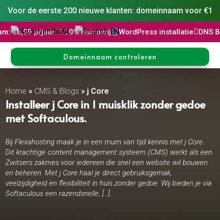
Voor de eerste 200 nieuwe klanten: domeinnaam voor €1
NL
EN
jaar

100% risicovrij
WordPress installatie

DNS Beheer

30 d

Domeinnaam controleren
Home
»
CMS & Blogs
»
j Core
Installeer j Core in 1 muisklik zonder gedoe
met Softaculous.
Bij Flexahosting maak je in een mum van tijd kennis met j Core.
Dit krachtige content management systeem (CMS) werkt als een
Zwitsers zakmes voor iedereen die snel een website wil bouwen
en beheren. Met j Core haal je direct gebruiksgemak,
veelzijdigheid en flexibiliteit in huis zonder gedoe. Wij bieden je via
Softaculous een razendsnelle, […]..