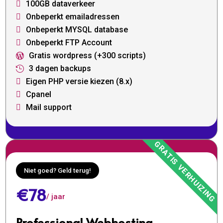
100GB dataverkeer

Onbeperkt emailadressen

Onbeperkt MYSQL database

Onbeperkt FTP Account

Gratis wordpress (+300 scripts)

3 dagen backups

Eigen PHP versie kiezen (8.x)

Cpanel

Mail support

Niet goed? Geld terug!
€78
/ jaar
Professional Webhosting