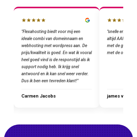
"snelle en vriendelijke service. staat
"Top service. I
altijd AAN (: fijne prijzen vergeleken
het installeren
e
met de grote jongens en dus nu al blij
was meteen doo
oral
met de overstap!"
gemaakt. Top se
 ik
startup! Zeker e
Goedkoop en de k
r.
james van oranje
Marcel Thijs