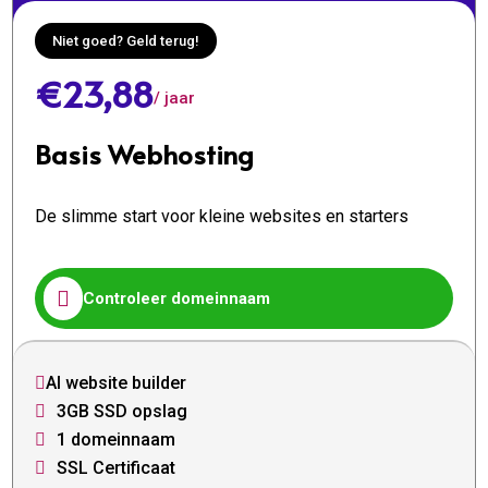
Niet goed? Geld terug!
€23,88
/ jaar
Basis Webhosting
De slimme start voor kleine websites en starters

Controleer domeinnaam
AI website builder

3GB SSD opslag

1 domeinnaam

SSL Certificaat
