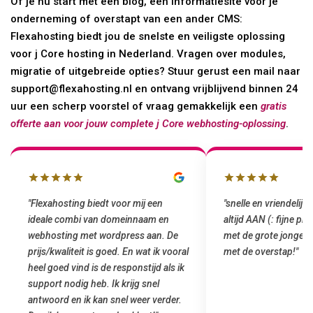
Of je nu start met een blog, een informatiesite voor je
onderneming of overstapt van een ander CMS:
Flexahosting biedt jou de snelste en veiligste oplossing
voor j Core hosting in Nederland. Vragen over modules,
migratie of uitgebreide opties? Stuur gerust een mail naar
support@flexahosting.nl en ontvang vrijblijvend binnen 24
uur een scherp voorstel of vraag gemakkelijk een
gratis
offerte aan voor jouw complete j Core webhosting-oplossing
.
"snelle en vriendelijke service. staat
"Top service. Ik had
altijd AAN (: fijne prijzen vergeleken
het installeren van 
met de grote jongens en dus nu al blij
was meteen door hun
met de overstap!"
gemaakt. Top service
startup! Zeker een a
Goedkoop en de kwali