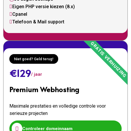
Eigen PHP versie kiezen (8.x)

Cpanel

Telefoon & Mail support

Niet goed? Geld terug!
€129
/ jaar
Premium Webhosting
Maximale prestaties en volledige controle voor
serieuze projecten

Controleer domeinnaam