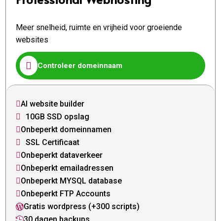
Meer snelheid, ruimte en vrijheid voor groeiende
websites

Controleer domeinnaam
AI website builder

10GB SSD opslag

Onbeperkt domeinnamen

SSL Certificaat

Onbeperkt dataverkeer

Onbeperkt emailadressen

Onbeperkt MYSQL database

Onbeperkt FTP Accounts

Gratis wordpress (+300 scripts)

30 dagen backups
