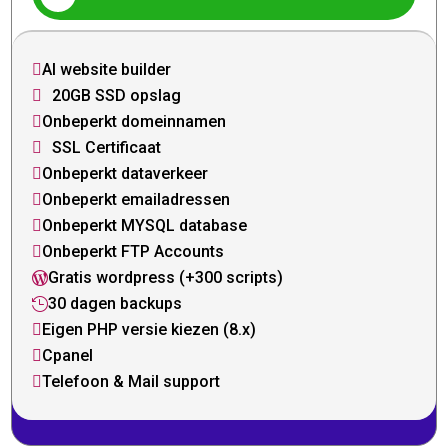
AI website builder

20GB SSD opslag

Onbeperkt domeinnamen

SSL Certificaat

Onbeperkt dataverkeer

Onbeperkt emailadressen

Onbeperkt MYSQL database

Onbeperkt FTP Accounts

Gratis wordpress (+300 scripts)

30 dagen backups

Eigen PHP versie kiezen (8.x)

Cpanel

Telefoon & Mail support
