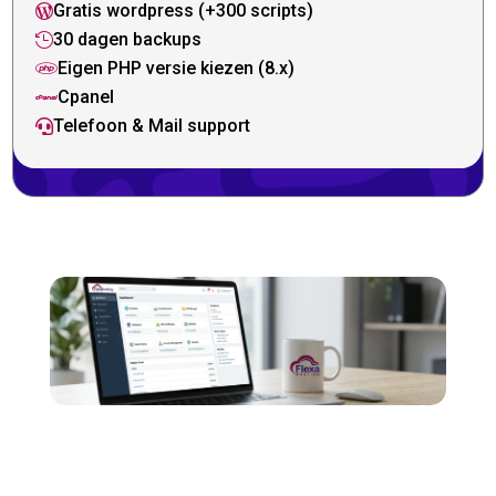
Gratis wordpress (+300 scripts)

30 dagen backups

Eigen PHP versie kiezen (8.x)

Cpanel

Telefoon & Mail support
