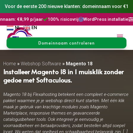
Voor de eerste 200 nieuwe klanten: domeinnaam voor €1
p/jaar
100% risicovrij
WordPress installatie
DNS Beheer



NL
EN
Domeinnaam controleren
Home
»
Webshop Software
»
Magento 18
Installeer Magento 18 in 1 muisklik zonder
gedoe met Softaculous.
Magento 18 bij Flexahosting betekent een compleet e-commerce
pakket waarmee je je webshop direct kunt starten. Met één klik
maak je gebruik van krachtige modules zoals Magento
Marketplace, responsive themes en geavanceerde
catalogusbeheer tools. Ook integreer je eenvoudig je
voorraadbeheer en betaalproviders, zodat bestellen altijd soepel
loopt. Wij weten dat snelheid en schaalbaarheid belangrijk zijn; […]..