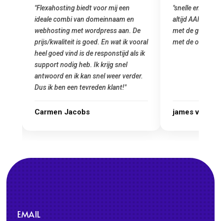
"snelle en vriendelijke service. staat
"Top service. I
altijd AAN (: fijne prijzen vergeleken
het installeren
e
met de grote jongens en dus nu al blij
was meteen doo
oral
met de overstap!"
gemaakt. Top se
 ik
startup! Zeker e
Goedkoop en de k
r.
james van oranje
Marcel Thijs
EMAIL