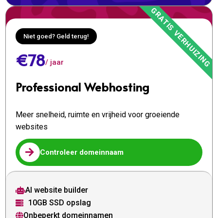
Niet goed? Geld terug!
€78
/ jaar
Professional Webhosting
Meer snelheid, ruimte en vrijheid voor groeiende
websites

Controleer domeinnaam
AI website builder

10GB SSD opslag

Onbeperkt domeinnamen
