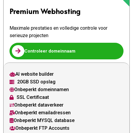
Premium Webhosting
Maximale prestaties en volledige controle voor
serieuze projecten

Controleer domeinnaam
AI website builder

20GB SSD opslag

Onbeperkt domeinnamen

SSL Certificaat

Onbeperkt dataverkeer

Onbeperkt emailadressen

Onbeperkt MYSQL database

Onbeperkt FTP Accounts
