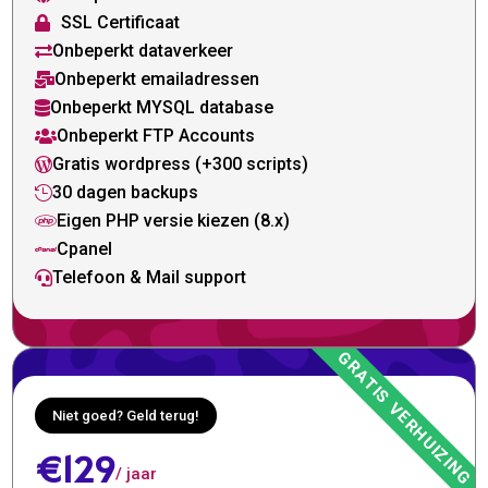
SSL Certificaat

Onbeperkt dataverkeer

Onbeperkt emailadressen

Onbeperkt MYSQL database

Onbeperkt FTP Accounts

Gratis wordpress (+300 scripts)

30 dagen backups

Eigen PHP versie kiezen (8.x)

Cpanel

Telefoon & Mail support

Niet goed? Geld terug!
€129
/ jaar