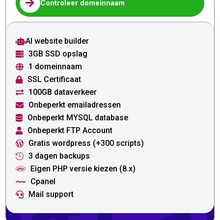

Controleer domeinnaam
AI website builder

3GB SSD opslag

1 domeinnaam

SSL Certificaat

100GB dataverkeer

Onbeperkt emailadressen

Onbeperkt MYSQL database

Onbeperkt FTP Account

Gratis wordpress (+300 scripts)

3 dagen backups

Eigen PHP versie kiezen (8.x)

Cpanel

Mail support
