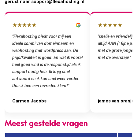
gerust naar support@flexahosting.nl.
"snelle en vriendelijke service. staat
"Top service. Ik had
altijd AAN (: fijne prijzen vergeleken
het installeren van 
met de grote jongens en dus nu al blij
was meteen door hun
met de overstap!"
gemaakt. Top service
startup! Zeker een a
Goedkoop en de kwali
james van oranje
Marcel Thijs
Meest gestelde vragen