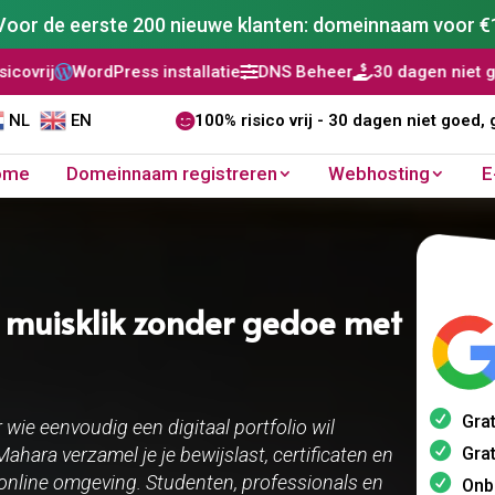
Voor de eerste 200 nieuwe klanten: domeinnaam voor €
dPress installatie
DNS Beheer
30 dagen niet goed, geld te


NL
EN

100% risico vrij - 30 dagen niet goed, 
ome
Domeinnaam registreren
Webhosting
E
1 muisklik zonder gedoe met
Grat
wie eenvoudig een digitaal portfolio wil
Grat
hara verzamel je je bewijslast, certificaten en
 online omgeving. Studenten, professionals en
Onb