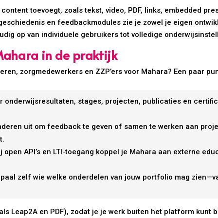
content toevoegt, zoals tekst, video, PDF, links, embedded pre
ngeschiedenis en feedbackmodules zie je zowel je eigen ontwikk
ig op van individuele gebruikers tot volledige onderwijsinstel
Mahara in de praktijk
ieren, zorgmedewerkers en ZZP’ers voor Mahara? Een paar punt
r onderwijsresultaten, stages, projecten, publicaties en certif
anderen uit om feedback te geven of samen te werken aan proj
t.
ij open API’s en LTI-toegang koppel je Mahara aan externe edu
epaal zelf wie welke onderdelen van jouw portfolio mag zien—van
ls Leap2A en PDF), zodat je je werk buiten het platform kunt 