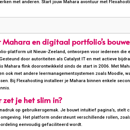
werken met anderen. Start jouw Mahara avontuur met Flexahost
er Mahara en digitaal portfolio’s bouw
io-platform uit Nieuw-Zeeland, ontworpen voor iedereen die ee
steund door autoriteiten als Catalyst IT en met actieve bijdrag
 is Mahara flink doorontwikkeld sinds de start in 2006. Met Maha
collen ook met andere leermanagementsystemen zoals Moodle, wa
essen. Bij Flexahosting installeer je Mahara binnen enkele seco
nnis.
et je het slim in?
 nadruk op gebruikersgemak. Je bouwt intuïtief pagina’s, stelt 
 omgeving. Het platform ondersteunt verschillende rollen, zoa
rdeling eenvoudig gefaciliteerd wordt.