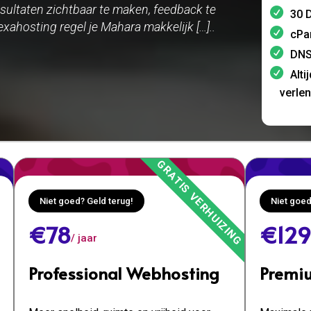
sultaten zichtbaar te maken, feedback te
30 D
exahosting regel je Mahara makkelijk […]..
cPa
DNS
Alti
verle
Niet goed? Geld terug!
Niet goed
€78
€129
/ jaar
Professional Webhosting
Premi