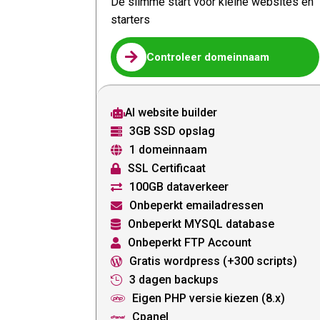
De slimme start voor kleine websites en
starters

Controleer domeinnaam
AI website builder

3GB SSD opslag

1 domeinnaam

SSL Certificaat

100GB dataverkeer

Onbeperkt emailadressen

Onbeperkt MYSQL database

Onbeperkt FTP Account

Gratis wordpress (+300 scripts)

3 dagen backups

Eigen PHP versie kiezen (8.x)

Cpanel
