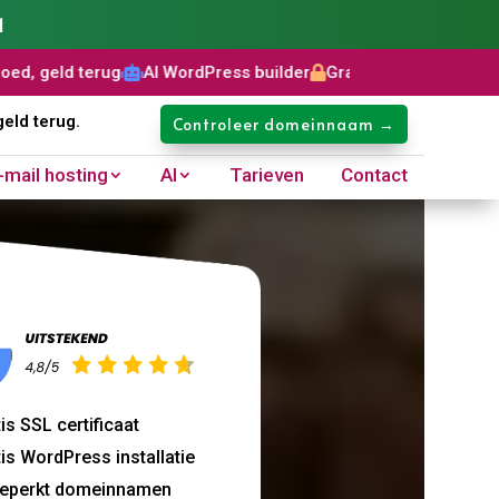
1
rug
AI WordPress builder
Gratis SSL certificaat
Domeinnaam



geld terug.
Controleer domeinnaam →
-mail hosting
AI
Tarieven
Contact
is SSL certificaat
is WordPress installatie
eperkt domeinnamen