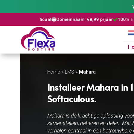
L certificaat
Domeinnaam: €8,99 p/jaar
100% risicovrij
Wor



H
Home
»
LMS
»
Mahara
Installeer Mahara in 
Softaculous.
Mahara is dé krachtige oplossing voor 
samenstellen, beheren en delen. Met Ma
verhalen centraal in één betrouwbare