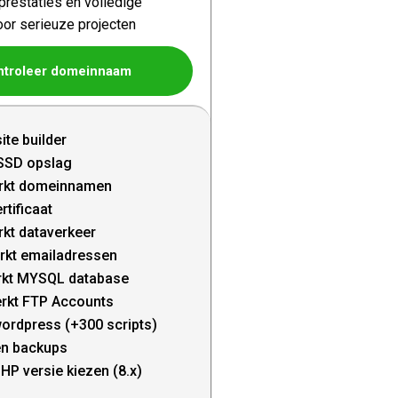
restaties en volledige
oor serieuze projecten
ntroleer domeinnaam
ite builder
SSD opslag
rkt domeinnamen
rtificaat
kt dataverkeer
rkt emailadressen
kt MYSQL database
rkt FTP Accounts
wordpress (+300 scripts)
en backups
HP versie kiezen (8.x)