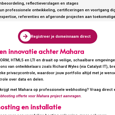
enbeoordeling, reflectieverslagen en stages
 professionele ontwikkeling, certificeringen en voortgang digi
expertise, referenties en afgeronde projecten aan toekomstig

Registreer je domeinnaam direct
 en innovatie achter Mahara
RM, HTML5 en LTI en draait op veilige, schaalbare omgevinge
ns van ontwikkelaars zoals Richard Wyles (via Catalyst IT), bre
ieke privacycontrole, waardoor jouw portfolio altijd met je we
ole over data en delen.
ij krijgt met Mahara op professionele webhosting? Vraag direct 
bhosting offerte voor Mahara project aanvragen
.
sting en installatie