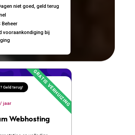
agen niet goed, geld terug
nel
 Beheer
jd vooraankondiging bij
nging
? Geld terug!
/ jaar
um Webhosting