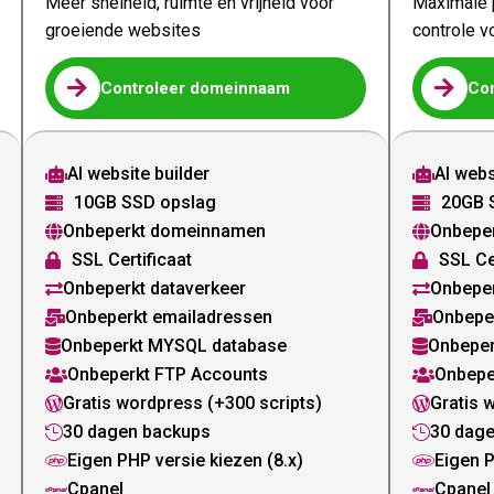
Meer snelheid, ruimte en vrijheid voor
Maximale p
groeiende websites
controle v


Controleer domeinnaam
Co
AI website builder
AI webs


10GB SSD opslag
20GB 


Onbeperkt domeinnamen
Onbepe


SSL Certificaat
SSL Ce


Onbeperkt dataverkeer
Onbeper


Onbeperkt emailadressen
Onbepe


Onbeperkt MYSQL database
Onbeper


Onbeperkt FTP Accounts
Onbepe


Gratis wordpress (+300 scripts)
Gratis 


30 dagen backups
30 dag


Eigen PHP versie kiezen (8.x)
Eigen P


Cpanel
Cpanel

