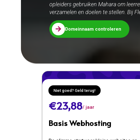
opleiders gebruiken Mahara om leerre
verzamelen en doelen te stellen. Bij Fl

Domeinnaam controleren
Niet goed? Geld terug!
€23,88
/ jaar
Basis Webhosting