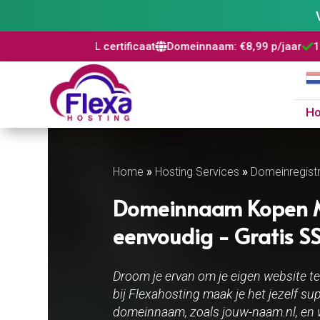
 SSL certificaat
Domeinnaam: €8,99 p/jaar
100% risicovrij



H
Home
»
Hosting Services
»
Domeinregistr
Domeinnaam Kopen Met
eenvoudig - Gratis SSL
Droom je ervan om je eigen website 
bij Flexahosting maak je het jezelf su
domeinnaam, zoals jouw-naam.nl, en 