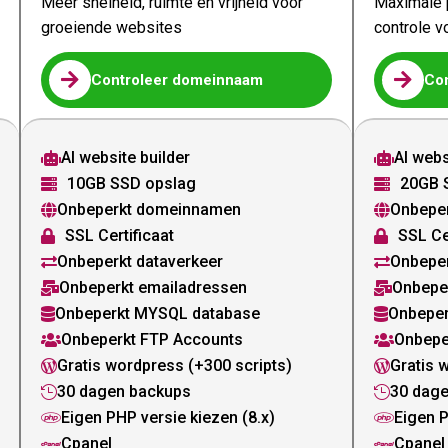
Meer snelheid, ruimte en vrijheid voor
Maximale p
groeiende websites
controle v


Controleer domeinnaam
Co
AI website builder
AI webs


10GB SSD opslag
20GB 


Onbeperkt domeinnamen
Onbepe


SSL Certificaat
SSL Ce


Onbeperkt dataverkeer
Onbeper


Onbeperkt emailadressen
Onbepe


Onbeperkt MYSQL database
Onbeper


Onbeperkt FTP Accounts
Onbepe


Gratis wordpress (+300 scripts)
Gratis 


30 dagen backups
30 dag


Eigen PHP versie kiezen (8.x)
Eigen P


Cpanel
Cpanel

