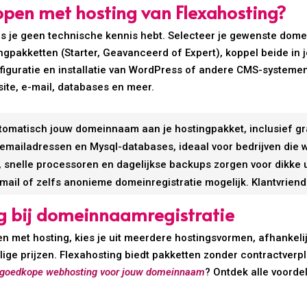
en met hosting van Flexahosting?
als je geen technische kennis hebt. Selecteer je gewenste do
gpakketten (Starter, Geavanceerd of Expert), koppel beide in je
iguratie en installatie van WordPress of andere CMS-systemen s
ite, e-mail, databases en meer.
utomatisch jouw domeinnaam aan je hostingpakket, inclusief gr
emailadressen en Mysql-databases, ideaal voor bedrijven die w
 snelle processoren en dagelijkse backups zorgen voor dikke u
mail of zelfs anonieme domeinregistratie mogelijk. Klantvriende
ng bij domeinnaamregistratie
 met hosting, kies je uit meerdere hostingsvormen, afhankelijk
delige prijzen. Flexahosting biedt pakketten zonder contractverpl
 goedkope webhosting voor jouw domeinnaam
? Ontdek alle voorde