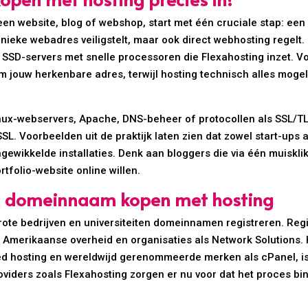
een website, blog of webshop, start met één cruciale stap: e
 unieke webadres veiligstelt, maar ook direct webhosting regel
 SSD-servers met snelle processoren die Flexahosting inzet. Vo
jouw herkenbare adres, terwijl hosting technisch alles mogel
Linux-webservers, Apache, DNS-beheer of protocollen als SSL/TLS
oSSL. Voorbeelden uit de praktijk laten zien dat zowel start-up
gewikkelde installaties. Denk aan bloggers die via één muisklik
tfolio-website online willen.
van domeinnaam kopen met hosting
rote bedrijven en universiteiten domeinnamen registreren. Reg
 Amerikaanse overheid en organisaties als Network Solutions. 
ed hosting en wereldwijd gerenommeerde merken als cPanel, is
viders zoals Flexahosting zorgen er nu voor dat het proces bin