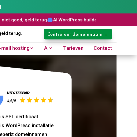
1
 terug
AI WordPress builder
Gratis SSL certificaat
Domeinn



geld terug.
Controleer domeinnaam →
-mail hosting
AI
Tarieven
Contact
is SSL certificaat
is WordPress installatie
eperkt domeinnamen