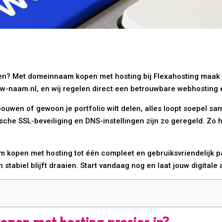
en? Met domeinnaam kopen met hosting bij Flexahosting maak je
naam.nl, en wij regelen direct een betrouwbare webhosting erbi
ouwen of gewoon je portfolio wilt delen, alles loopt soepel sam
che SSL-beveiliging en DNS-instellingen zijn zo geregeld. Zo h
kopen met hosting tot één compleet en gebruiksvriendelijk pak
n stabiel blijft draaien. Start vandaag nog en laat jouw digital
pen met hosting precies in?