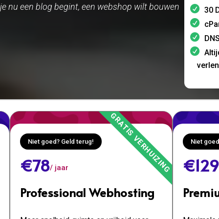
 Of je nu een blog begint, een webshop wilt bouwen
30 D
cPa
DNS
Alti
verle
Niet goed? Geld terug!
Niet goed
€78
€129
/ jaar
Professional Webhosting
Premi