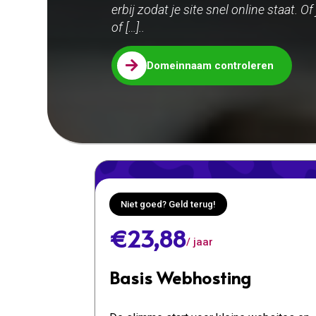
erbij zodat je site snel online staat.
of […]..

Domeinnaam controleren
Niet goed? Geld terug!
€23,88
/ jaar
Basis Webhosting