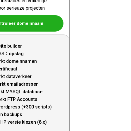
restaties en volledige
oor serieuze projecten
ntroleer domeinnaam
ite builder
SSD opslag
rkt domeinnamen
rtificaat
kt dataverkeer
rkt emailadressen
kt MYSQL database
rkt FTP Accounts
wordpress (+300 scripts)
en backups
HP versie kiezen (8.x)