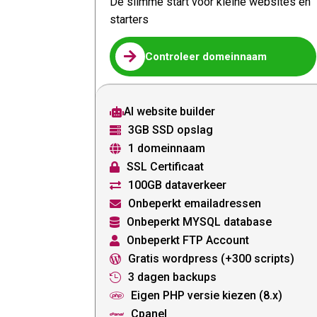
De slimme start voor kleine websites en
starters

Controleer domeinnaam
AI website builder

3GB SSD opslag

1 domeinnaam

SSL Certificaat

100GB dataverkeer

Onbeperkt emailadressen

Onbeperkt MYSQL database

Onbeperkt FTP Account

Gratis wordpress (+300 scripts)

3 dagen backups

Eigen PHP versie kiezen (8.x)

Cpanel
