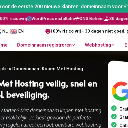
Voor de eerste 200 nieuwe klanten: domeinnaam voor €
WordPress installatie
DNS Beheer
30 dagen niet goed, geld


NL
EN

100% risico vrij - 30 dagen niet goed, 
ome
Domeinnaam registreren
Webhosting
E
atie
»
Domeinnaam Kopen Met Hosting
 Hosting veilig, snel en
 beveiliging.
Grat
te starten? Met domeinnaam kopen met hosting
Grat
per makkelijk. Je kiest gewoon de perfecte
wij regelen direct een betrouwbare webhosting
Onb