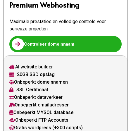
Premium Webhosting
Maximale prestaties en volledige controle voor
serieuze projecten

Controleer domeinnaam
AI website builder

20GB SSD opslag

Onbeperkt domeinnamen

SSL Certificaat

Onbeperkt dataverkeer

Onbeperkt emailadressen

Onbeperkt MYSQL database

Onbeperkt FTP Accounts

Gratis wordpress (+300 scripts)
