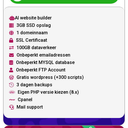
AI website builder

3GB SSD opslag

1 domeinnaam

SSL Certificaat

100GB dataverkeer

Onbeperkt emailadressen

Onbeperkt MYSQL database

Onbeperkt FTP Account

Gratis wordpress (+300 scripts)

3 dagen backups

Eigen PHP versie kiezen (8.x)

Cpanel

Mail support
