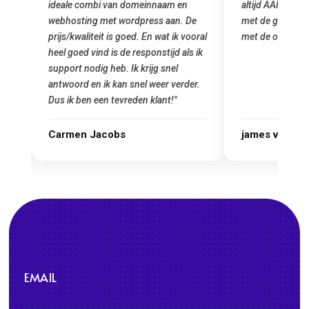
altijd AAN (: fijne prijzen vergeleken
het installeren
De
met de grote jongens en dus nu al blij
was meteen doo
oral
met de overstap!"
gemaakt. Top se
 ik
startup! Zeker 
Goedkoop en de 
r.
james van oranje
Marcel Thijs
EMAIL