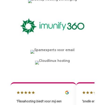
"snelle en vriendelijke service. staat
"Top service. I