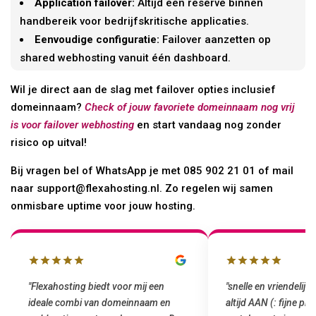
Application failover:
Altijd een reserve binnen
handbereik voor bedrijfskritische applicaties.
Eenvoudige configuratie:
Failover aanzetten op
shared webhosting vanuit één dashboard.
Wil je direct aan de slag met failover opties inclusief
domeinnaam?
Check of jouw favoriete domeinnaam nog vrij
is voor failover webhosting
en start vandaag nog zonder
risico op uitval!
Bij vragen bel of WhatsApp je met 085 902 21 01 of mail
naar support@flexahosting.nl. Zo regelen wij samen
onmisbare uptime voor jouw hosting.
"snelle en vriendelijke service. staat
"Top service. Ik had
altijd AAN (: fijne prijzen vergeleken
het installeren van 