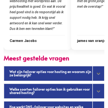
met de grote jongens en dus nu al blij
was meteen door hun
met de overstap!"
gemaakt. Top service
startup! Zeker een a
Goedkoop en de kwali
james van oranje
Marcel Thijs
Meest gestelde vragen
Wat zijn failover opties voor hosting en waarom zijn
ze belangrijk?
Welke soorten failover opties kan ik gebruiken voor
shared hosting?
Hoe werkt DNS-failover voor websites en welke