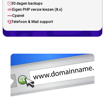
30 dagen backups

Eigen PHP versie kiezen (8.x)

Cpanel

Telefoon & Mail support
