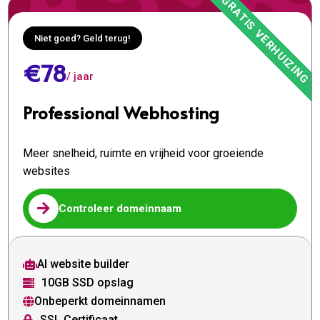
Niet goed? Geld terug!
€78
/ jaar
Professional Webhosting
Meer snelheid, ruimte en vrijheid voor groeiende
websites

Controleer domeinnaam
AI website builder

10GB SSD opslag

Onbeperkt domeinnamen

SSL Certificaat