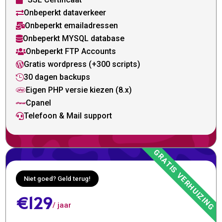

Onbeperkt dataverkeer

Onbeperkt emailadressen

Onbeperkt MYSQL database

Onbeperkt FTP Accounts

Gratis wordpress (+300 scripts)

30 dagen backups

Eigen PHP versie kiezen (8.x)

Cpanel

Telefoon & Mail support

Niet goed? Geld terug!
€129
/ jaar