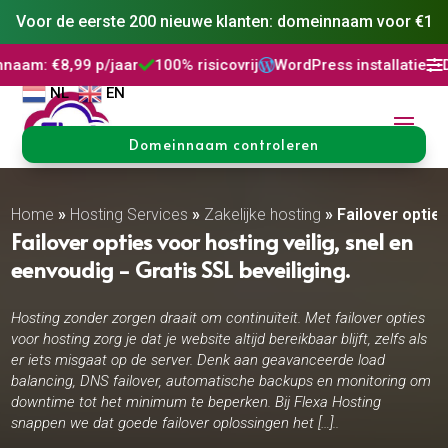
Voor de eerste 200 nieuwe klanten: domeinnaam voor €1
p/jaar
100% risicovrij
WordPress installatie
DNS Beheer



NL
EN
Domeinnaam controleren
Home
»
Hosting Services
»
Zakelijke hosting
»
Failover optie
Failover opties voor hosting veilig, snel en
eenvoudig - Gratis SSL beveiliging.
Hosting zonder zorgen draait om continuïteit. Met failover opties
voor hosting zorg je dat je website altijd bereikbaar blijft, zelfs als
er iets misgaat op de server. Denk aan geavanceerde load
balancing, DNS failover, automatische backups en monitoring om
downtime tot het minimum te beperken. Bij Flexa Hosting
snappen we dat goede failover oplossingen het […]..