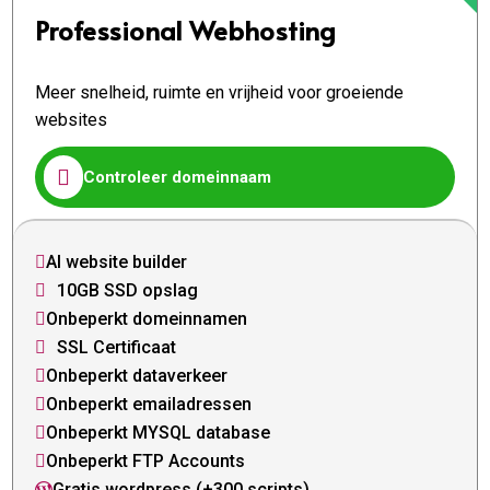
Professional Webhosting
Meer snelheid, ruimte en vrijheid voor groeiende
websites

Controleer domeinnaam
AI website builder

10GB SSD opslag

Onbeperkt domeinnamen

SSL Certificaat

Onbeperkt dataverkeer

Onbeperkt emailadressen

Onbeperkt MYSQL database

Onbeperkt FTP Accounts

Gratis wordpress (+300 scripts)