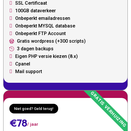
SSL Certificaat

100GB dataverkeer

Onbeperkt emailadressen

Onbeperkt MYSQL database

Onbeperkt FTP Account

Gratis wordpress (+300 scripts)

3 dagen backups

Eigen PHP versie kiezen (8.x)

Cpanel

Mail support

Niet goed? Geld terug!
€78
/ jaar