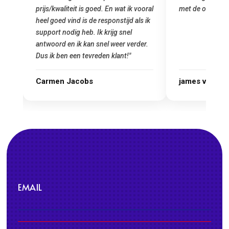
 vooral
met de overstap!"
gemaakt. Top
als ik
startup! Zeke
Goedkoop en d
rder.
james van oranje
Marcel Thij
EMAIL