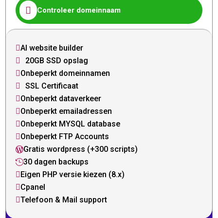

Controleer domeinnaam
AI website builder

20GB SSD opslag

Onbeperkt domeinnamen

SSL Certificaat

Onbeperkt dataverkeer

Onbeperkt emailadressen

Onbeperkt MYSQL database

Onbeperkt FTP Accounts

Gratis wordpress (+300 scripts)

30 dagen backups

Eigen PHP versie kiezen (8.x)

Cpanel

Telefoon & Mail support
