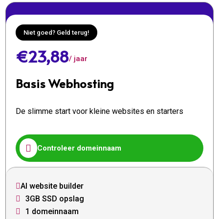
Niet goed? Geld terug!
€23,88
/ jaar
Basis Webhosting
De slimme start voor kleine websites en starters

Controleer domeinnaam
AI website builder

3GB SSD opslag

1 domeinnaam
