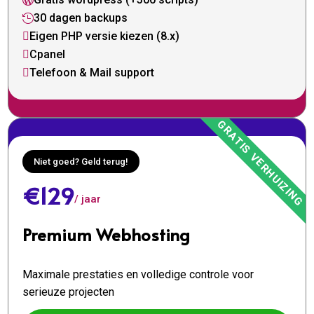

30 dagen backups

Eigen PHP versie kiezen (8.x)

Cpanel

Telefoon & Mail support

Niet goed? Geld terug!
€129
/ jaar
Premium Webhosting
Maximale prestaties en volledige controle voor
serieuze projecten