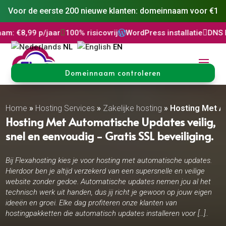
Voor de eerste 200 nieuwe klanten: domeinnaam voor €1
jaar

100% risicovrij
WordPress installatie

DNS Beheer

30 d

NL
EN
Domeinnaam controleren
Home
»
Hosting Services
»
Zakelijke hosting
»
Hosting Met A
Hosting Met Automatische Updates veilig,
snel en eenvoudig - Gratis SSL beveiliging.
Bij Flexahosting kies je voor hosting met automatische updates.
Hierdoor ben je altijd verzekerd van een supersnelle en veilige
website zonder gedoe. Automatische updates nemen jou al het
technisch werk uit handen, dus jij richt je gewoon op jouw eigen
ideeën en groei. Elke dag profiteren onze klanten van
hostingpakketten die automatisch updates installeren voor […]..