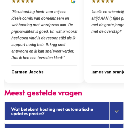
"snelle en vriendelijke service. staat
"Top service. Ik ha
altijd AAN (: fijne prijzen vergeleken
het installeren van
met de grote jongens en dus nu al blij
was meteen door hu
met de overstap!"
gemaakt. Top servic
startup! Zeker een 
Goedkoop en de kwali
james van oranje
Marcel Thijs
Meest gestelde vragen
Wat betekent hosting met automatische
updates precies?