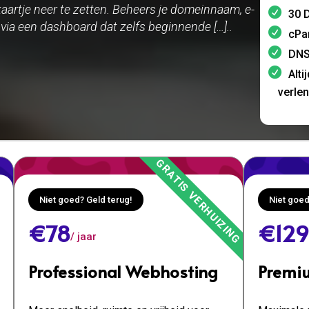
kaartje neer te zetten. Beheers je domeinnaam, e-
30 D
ia een dashboard dat zelfs beginnende […]..
cPa
DNS
Alti
verle
Niet goed? Geld terug!
Niet goed
€78
€129
/ jaar
Professional Webhosting
Premi