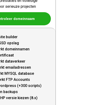
restaties en volledige
oor serieuze projecten
ntroleer domeinnaam
ite builder
SSD opslag
rkt domeinnamen
rtificaat
kt dataverkeer
rkt emailadressen
kt MYSQL database
rkt FTP Accounts
wordpress (+300 scripts)
en backups
HP versie kiezen (8.x)