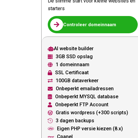
De slimme start voor kleine websites en
starters

Controleer domeinnaam
AI website builder

3GB SSD opslag

1 domeinnaam

SSL Certificaat

100GB dataverkeer

Onbeperkt emailadressen

Onbeperkt MYSQL database

Onbeperkt FTP Account

Gratis wordpress (+300 scripts)

3 dagen backups

Eigen PHP versie kiezen (8.x)

Cpanel
