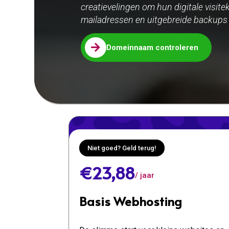
creatievelingen om hun digitale visite
mailadressen en uitgebreide backups v

Domeinnaam controleren
Niet goed? Geld terug!
€23,88
/ jaar
Basis Webhosting