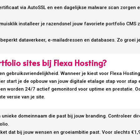
certificaat via AutoSSL en een dagelijkse malware scan zorgen 
 muisklik installeer je razendsnel jouw favoriete portfolio CMS
 onbeperkt dataverkeer, e-mailadressen en databases. Zo groei
folio sites bij Flexa Hosting?
en gebruiksvriendelijkheid. Wanneer je kiest voor Flexa Hosting,
r start je de opbouw van jouw digitale etalage stap voor stap e
x en worden 24/7 actief gemonitord voor uptime en prestatie.
te versie van je site.
n unieke domeinnaam die past bij jouw branding. Controleer di
lio.
kket dat bij jouw wensen en groeiambitie past. Voor slechts €1