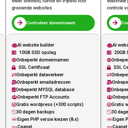
Meer snelheid, ruimte en vrijheid voor
Maximale p
groeiende websites
controle v


Controleer domeinnaam
Co
AI website builder
AI webs


10GB SSD opslag
20GB 


Onbeperkt domeinnamen
Onbepe


SSL Certificaat
SSL Ce


Onbeperkt dataverkeer
Onbeper


Onbeperkt emailadressen
Onbepe


Onbeperkt MYSQL database
Onbeper


Onbeperkt FTP Accounts
Onbepe


Gratis wordpress (+300 scripts)
Gratis 


30 dagen backups
30 dag


Eigen PHP versie kiezen (8.x)
Eigen P


Cpanel
Cpanel

