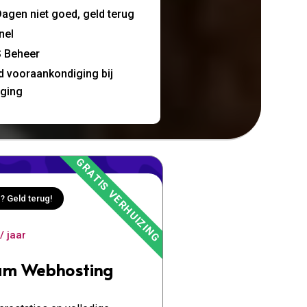
agen niet goed, geld terug
nel
 Beheer
jd vooraankondiging bij
nging
? Geld terug!
/ jaar
um Webhosting