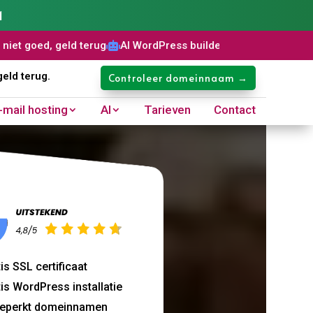
1
g
AI WordPress builder
Gratis SSL certificaat
Domeinnaam:



geld terug.
Controleer domeinnaam →
-mail hosting
AI
Tarieven
Contact
is SSL certificaat
is WordPress installatie
eperkt domeinnamen