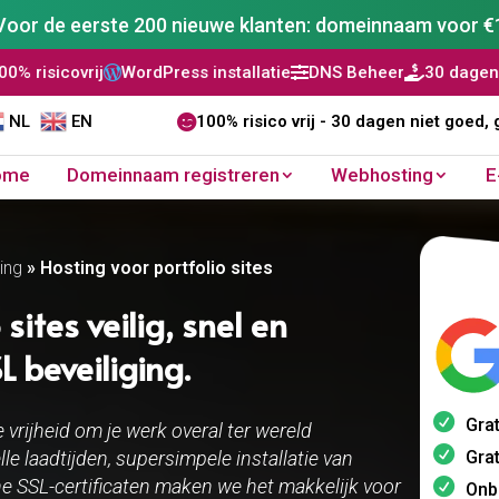
Voor de eerste 200 nieuwe klanten: domeinnaam voor €
ress installatie
DNS Beheer
30 dagen niet goed, geld teru


NL
EN

100% risico vrij - 30 dagen niet goed, 
ome
Domeinnaam registreren
Webhosting
E
ing
»
Hosting voor portfolio sites
sites veilig, snel en
 beveiliging.
Grat
e vrijheid om je werk overal ter wereld
Grat
le laadtijden, supersimpele installatie van
 SSL-certificaten maken we het makkelijk voor
Onb