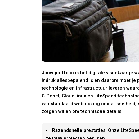
Jouw portfolio is het digitale visitekaartje
indruk allesbepalend is en daarom moet je por
technologie en infrastructuur leveren waar
C-Panel, CloudLinux en LiteSpeed technologie
van standaard webhosting omdat snelheid, s
zorgen willen om technische details.
Razendsnelle prestaties
: Onze LiteSpee
ze jouw projecten bekijken.