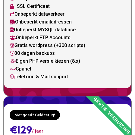
SSL Certificaat

Onbeperkt dataverkeer

Onbeperkt emailadressen

Onbeperkt MYSQL database

Onbeperkt FTP Accounts

Gratis wordpress (+300 scripts)

30 dagen backups

Eigen PHP versie kiezen (8.x)

Cpanel

Telefoon & Mail support

Niet goed? Geld terug!
€129
/ jaar