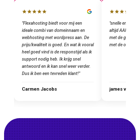
lbox
"Flexahosting biedt voor mij een
"snelle en vriend
ideale combi van domeinnaam en
altijd AAN (: fij
 mij
webhosting met wordpress aan. De
met de grote jon
prijs/kwaliteit is goed. En wat ik vooral
met de overstap
heel goed vind is de responstijd als ik
n
support nodig heb. Ik krijg snel
antwoord en ik kan snel weer verder.
Dus ik ben een tevreden klant!"
Carmen Jacobs
james van ora