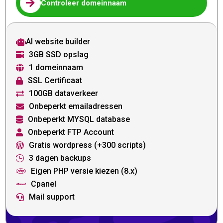

Controleer domeinnaam
AI website builder

3GB SSD opslag

1 domeinnaam

SSL Certificaat

100GB dataverkeer

Onbeperkt emailadressen

Onbeperkt MYSQL database

Onbeperkt FTP Account

Gratis wordpress (+300 scripts)

3 dagen backups

Eigen PHP versie kiezen (8.x)

Cpanel

Mail support
