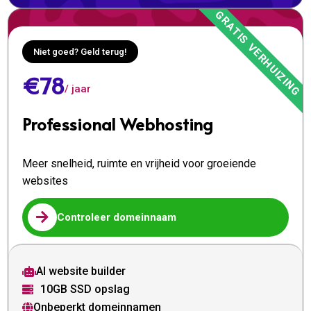
Niet goed? Geld terug!
€78
/ jaar
Professional Webhosting
Meer snelheid, ruimte en vrijheid voor groeiende
websites

Controleer domeinnaam
AI website builder

10GB SSD opslag

Onbeperkt domeinnamen
