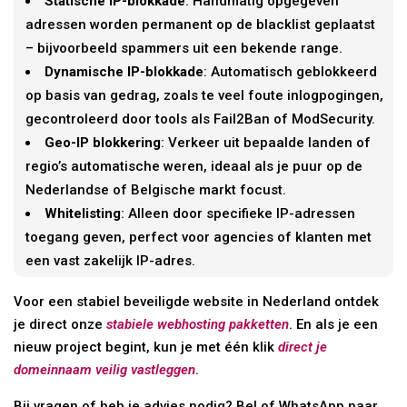
Statische IP-blokkade
: Handmatig opgegeven
adressen worden permanent op de blacklist geplaatst
– bijvoorbeeld spammers uit een bekende range.
Dynamische IP-blokkade
: Automatisch geblokkeerd
op basis van gedrag, zoals te veel foute inlogpogingen,
gecontroleerd door tools als Fail2Ban of ModSecurity.
Geo-IP blokkering
: Verkeer uit bepaalde landen of
regio’s automatische weren, ideaal als je puur op de
Nederlandse of Belgische markt focust.
Whitelisting
: Alleen door specifieke IP-adressen
toegang geven, perfect voor agencies of klanten met
een vast zakelijk IP-adres.
Voor een stabiel beveiligde website in Nederland ontdek
je direct onze
stabiele webhosting pakketten
. En als je een
nieuw project begint, kun je met één klik
direct je
domeinnaam veilig vastleggen
.
Bij vragen of heb je advies nodig? Bel of WhatsApp naar