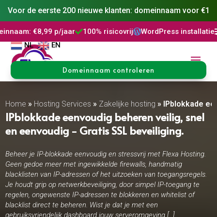
Voor de eerste 200 nieuwe klanten: domeinnaam voor €1
,99 p/jaar
100% risicovrij
WordPress installatie
DNS Behe



NL
EN
Domeinnaam controleren
Home
»
Hosting Services
»
Zakelijke hosting
»
IPblokkade ee
IPblokkade eenvoudig beheren veilig, snel
en eenvoudig - Gratis SSL beveiliging.
Beheer je IP-blokkade eenvoudig en stressvrij met Flexa Hosting.
Geen gedoe meer met ingewikkelde firewalls, handmatig
blacklisten van IP-adressen of het uitzoeken van toegangsregels.
Je houdt grip op netwerkbeveiliging, door simpel IP-toegang te
regelen, ongewenste IP-adressen te blokkeren en whitelist of
blacklist direct te beheren. Wist je dat je met een
gebruiksvriendelijk dashboard jouw serveromgeving […]..