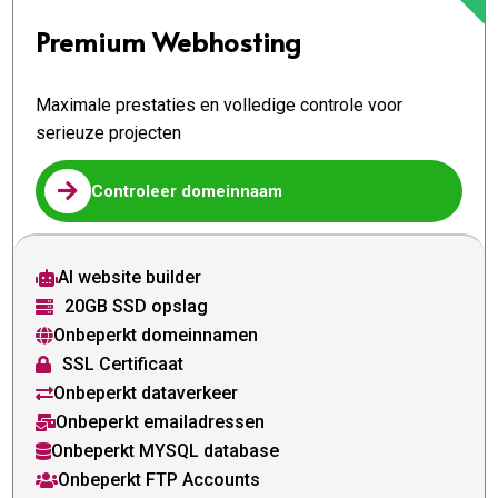
Premium Webhosting
Maximale prestaties en volledige controle voor
serieuze projecten

Controleer domeinnaam
AI website builder

20GB SSD opslag

Onbeperkt domeinnamen

SSL Certificaat

Onbeperkt dataverkeer

Onbeperkt emailadressen

Onbeperkt MYSQL database

Onbeperkt FTP Accounts
