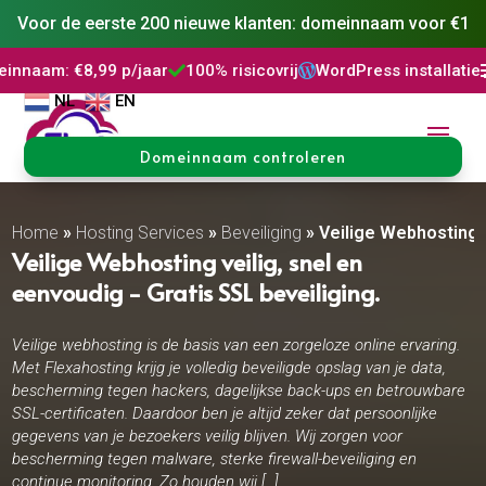
Voor de eerste 200 nieuwe klanten: domeinnaam voor €1
 p/jaar
100% risicovrij
WordPress installatie
DNS Beheer



NL
EN
Domeinnaam controleren
Home
»
Hosting Services
»
Beveiliging
»
Veilige Webhosting
Veilige Webhosting veilig, snel en
eenvoudig - Gratis SSL beveiliging.
Veilige webhosting is de basis van een zorgeloze online ervaring.
Met Flexahosting krijg je volledig beveiligde opslag van je data,
bescherming tegen hackers, dagelijkse back-ups en betrouwbare
SSL-certificaten. Daardoor ben je altijd zeker dat persoonlijke
gegevens van je bezoekers veilig blijven. Wij zorgen voor
bescherming tegen malware, sterke firewall-beveiliging en
continue monitoring. Zo houden wij […]..