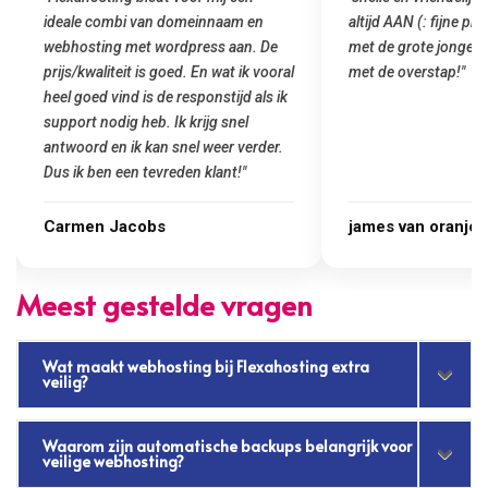
altijd AAN (: fijne prijzen vergeleken
het installeren
e
met de grote jongens en dus nu al blij
was meteen door
oral
met de overstap!"
gemaakt. Top se
 ik
startup! Zeker e
Goedkoop en de k
r.
james van oranje
Marcel Thijs
Meest gestelde vragen
Wat maakt webhosting bij Flexahosting extra
veilig?
Waarom zijn automatische backups belangrijk voor
veilige webhosting?