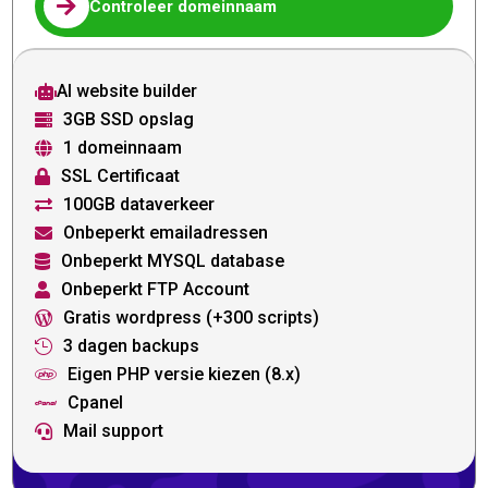

Controleer domeinnaam
AI website builder

3GB SSD opslag

1 domeinnaam

SSL Certificaat

100GB dataverkeer

Onbeperkt emailadressen

Onbeperkt MYSQL database

Onbeperkt FTP Account

Gratis wordpress (+300 scripts)

3 dagen backups

Eigen PHP versie kiezen (8.x)

Cpanel

Mail support
