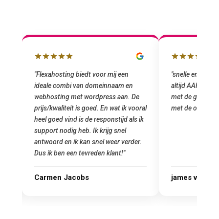
r mij een
"snelle en vriendelijke service. staat
"Top
einnaam en
altijd AAN (: fijne prijzen vergeleken
het 
ess aan. De
met de grote jongens en dus nu al blij
was 
En wat ik vooral
met de overstap!"
gema
ponstijd als ik
star
ijg snel
Goed
 weer verder.
 klant!"
james van oranje
Mar