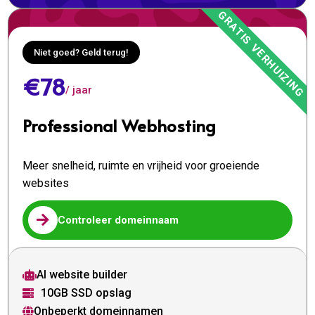
Niet goed? Geld terug!
€78
/ jaar
Professional Webhosting
Meer snelheid, ruimte en vrijheid voor groeiende
websites

Controleer domeinnaam
AI website builder

10GB SSD opslag

Onbeperkt domeinnamen
