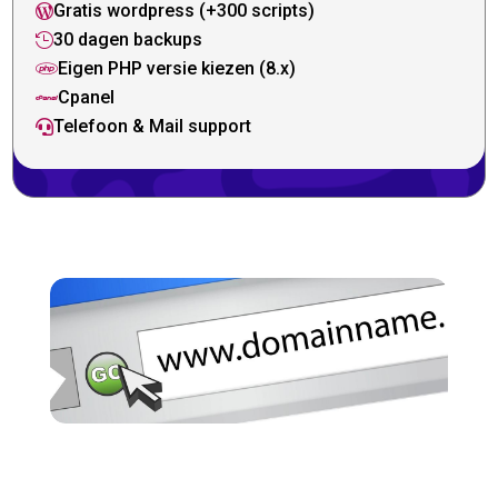
Gratis wordpress (+300 scripts)

30 dagen backups

Eigen PHP versie kiezen (8.x)

Cpanel

Telefoon & Mail support
