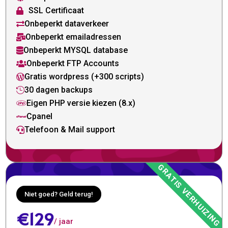
SSL Certificaat

Onbeperkt dataverkeer

Onbeperkt emailadressen

Onbeperkt MYSQL database

Onbeperkt FTP Accounts

Gratis wordpress (+300 scripts)

30 dagen backups

Eigen PHP versie kiezen (8.x)

Cpanel

Telefoon & Mail support

Niet goed? Geld terug!
€129
/ jaar