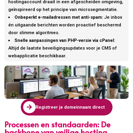
hostingaccount draait in een afgescheiden omgeving,
geïnspireerd op het principe van microsegmentatie.
Onbeperkt e-mailadressen met anti-spam:
Je inbox
én uitgaande berichten worden proactief beschermd
door slimme algoritmes.
Snelle aanpassingen van PHP-versie via cPanel:
Altijd de laatste beveiligingsupdates voor je CMS of
webapplicatie beschikbaar.

Registreer je domeinnaam direct
Processen en standaarden: De
backbone van veilige hosting