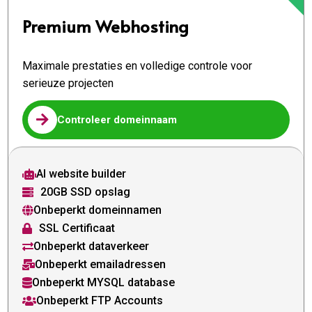
Premium Webhosting
Maximale prestaties en volledige controle voor
serieuze projecten

Controleer domeinnaam
AI website builder

20GB SSD opslag

Onbeperkt domeinnamen

SSL Certificaat

Onbeperkt dataverkeer

Onbeperkt emailadressen

Onbeperkt MYSQL database

Onbeperkt FTP Accounts
