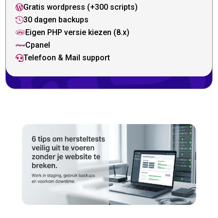
Gratis wordpress (+300 scripts)

30 dagen backups

Eigen PHP versie kiezen (8.x)

Cpanel

Telefoon & Mail support
