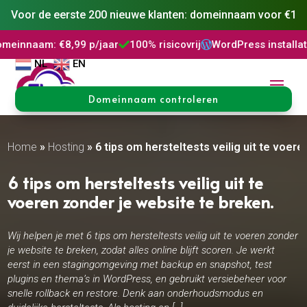
Voor de eerste 200 nieuwe klanten: domeinnaam voor €1
€8,99 p/jaar
100% risicovrij
WordPress installatie
DNS Be



NL
EN
Domeinnaam controleren
Home
»
Hosting
»
6 tips om hersteltests veilig uit te voer
6 tips om hersteltests veilig uit te
voeren zonder je website te breken.
Wij helpen je met 6 tips om hersteltests veilig uit te voeren zonder
je website te breken, zodat alles online blijft scoren. Je werkt
eerst in een stagingomgeving met backup en snapshot, test
plugins en thema’s in WordPress, en gebruikt versiebeheer voor
snelle rollback en restore. Denk aan onderhoudsmodus en