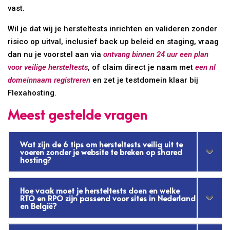
vast.
Wil je dat wij je hersteltests inrichten en valideren zonder
risico op uitval, inclusief back up beleid en staging, vraag
dan nu je voorstel aan via
ontvang binnen 24 uur een plan
voor veilige hersteltests
, of claim direct je naam met
een nl
domeinnaam registreren
en zet je testdomein klaar bij
Flexahosting.
Meest gestelde vragen
Wat zijn de 6 tips om hersteltests veilig uit te
voeren zonder je website te breken op shared
hosting?
Hoe vaak moet je hersteltests doen en welke
RTO en RPO zijn passend voor sites in Nederland
en België?