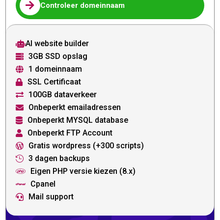

Controleer domeinnaam
AI website builder

3GB SSD opslag

1 domeinnaam

SSL Certificaat

100GB dataverkeer

Onbeperkt emailadressen

Onbeperkt MYSQL database

Onbeperkt FTP Account

Gratis wordpress (+300 scripts)

3 dagen backups

Eigen PHP versie kiezen (8.x)

Cpanel

Mail support
