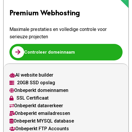
Premium Webhosting
Maximale prestaties en volledige controle voor
serieuze projecten

Controleer domeinnaam
AI website builder

20GB SSD opslag

Onbeperkt domeinnamen

SSL Certificaat

Onbeperkt dataverkeer

Onbeperkt emailadressen

Onbeperkt MYSQL database

Onbeperkt FTP Accounts
