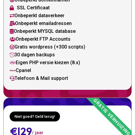

SSL Certificaat

Onbeperkt dataverkeer

Onbeperkt emailadressen

Onbeperkt MYSQL database

Onbeperkt FTP Accounts

Gratis wordpress (+300 scripts)

30 dagen backups

Eigen PHP versie kiezen (8.x)

Cpanel

Telefoon & Mail support

Niet goed? Geld terug!
€129
/ jaar