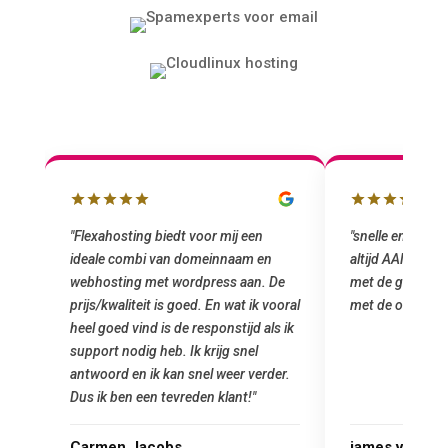
r mij een
"snelle en vriendelijke service. staat
"Top
einnaam en
altijd AAN (: fijne prijzen vergeleken
het 
ess aan. De
met de grote jongens en dus nu al blij
was 
En wat ik vooral
met de overstap!"
gema
ponstijd als ik
star
ijg snel
Goed
 weer verder.
 klant!"
james van oranje
Mar