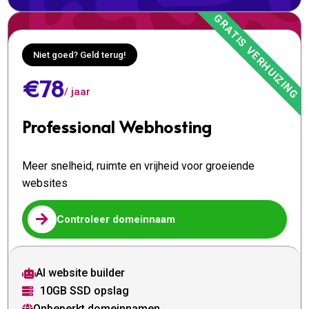
Niet goed? Geld terug!
€78
/ jaar
Professional Webhosting
Meer snelheid, ruimte en vrijheid voor groeiende
websites

Controleer domeinnaam
AI website builder

10GB SSD opslag

Onbeperkt domeinnamen