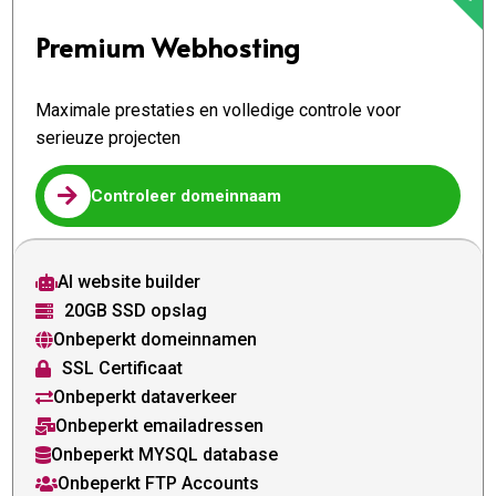
Premium Webhosting
Maximale prestaties en volledige controle voor
serieuze projecten

Controleer domeinnaam
AI website builder

20GB SSD opslag

Onbeperkt domeinnamen

SSL Certificaat

Onbeperkt dataverkeer

Onbeperkt emailadressen

Onbeperkt MYSQL database

Onbeperkt FTP Accounts
