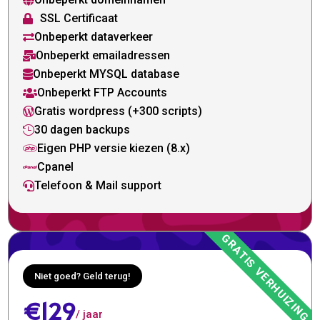

SSL Certificaat

Onbeperkt dataverkeer

Onbeperkt emailadressen

Onbeperkt MYSQL database

Onbeperkt FTP Accounts

Gratis wordpress (+300 scripts)

30 dagen backups

Eigen PHP versie kiezen (8.x)

Cpanel

Telefoon & Mail support

Niet goed? Geld terug!
€129
/ jaar