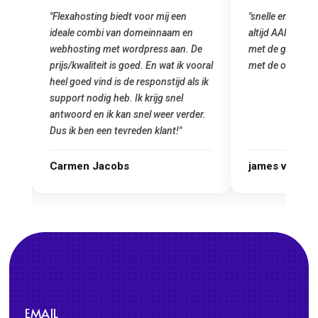
"snelle en vriendelijke service. staat
"Top service. I
altijd AAN (: fijne prijzen vergeleken
het installeren
e
met de grote jongens en dus nu al blij
was meteen doo
oral
met de overstap!"
gemaakt. Top se
 ik
startup! Zeker e
Goedkoop en de k
r.
james van oranje
Marcel Thijs
EMAIL