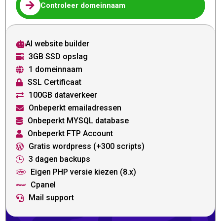

Controleer domeinnaam
AI website builder

3GB SSD opslag

1 domeinnaam

SSL Certificaat

100GB dataverkeer

Onbeperkt emailadressen

Onbeperkt MYSQL database

Onbeperkt FTP Account

Gratis wordpress (+300 scripts)

3 dagen backups

Eigen PHP versie kiezen (8.x)

Cpanel

Mail support
