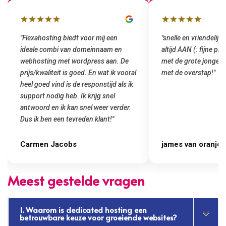
"snelle en vriendelijke service. staat
"Top service. Ik had
altijd AAN (: fijne prijzen vergeleken
het installeren van 
met de grote jongens en dus nu al blij
was meteen door hun
met de overstap!"
gemaakt. Top service
startup! Zeker een a
Goedkoop en de kwali
james van oranje
Marcel Thijs
Meest gestelde vragen
1. Waarom is dedicated hosting een
betrouwbare keuze voor groeiende websites?