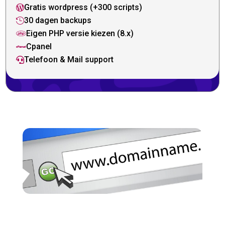
Gratis wordpress (+300 scripts)

30 dagen backups

Eigen PHP versie kiezen (8.x)

Cpanel

Telefoon & Mail support
