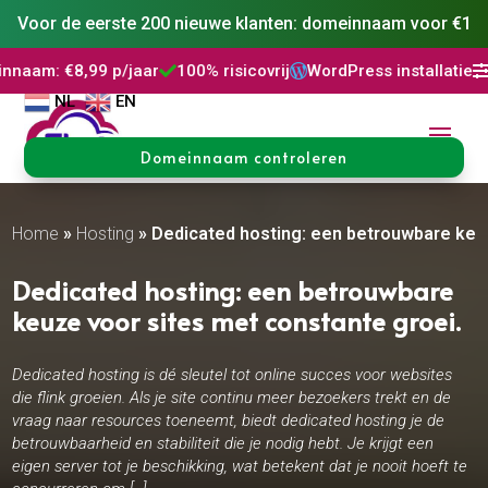
Voor de eerste 200 nieuwe klanten: domeinnaam voor €1
p/jaar
100% risicovrij
WordPress installatie
DNS Beheer



NL
EN
Domeinnaam controleren
Home
»
Hosting
»
Dedicated hosting: een betrouwbare keuz
Dedicated hosting: een betrouwbare
keuze voor sites met constante groei.​
Dedicated hosting is dé sleutel tot online succes voor websites
die flink groeien. Als je site continu meer bezoekers trekt en de
vraag naar resources toeneemt, biedt dedicated hosting je de
betrouwbaarheid en stabiliteit die je nodig hebt. Je krijgt een
eigen server tot je beschikking, wat betekent dat je nooit hoeft te