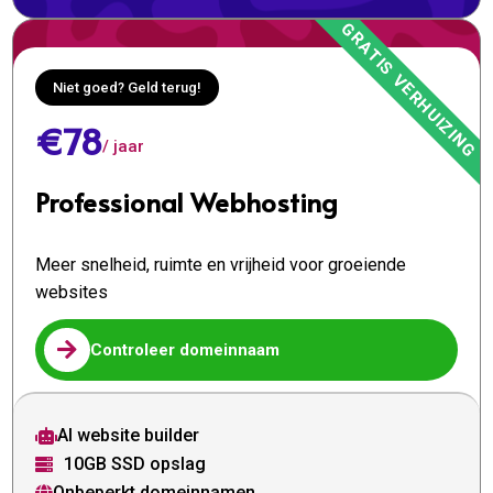
Niet goed? Geld terug!
€78
/ jaar
Professional Webhosting
Meer snelheid, ruimte en vrijheid voor groeiende
websites

Controleer domeinnaam
AI website builder

10GB SSD opslag

Onbeperkt domeinnamen