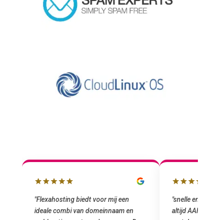
"snelle en vriendelijke service. staat
"Top service. I
altijd AAN (: fijne prijzen vergeleken
het installeren