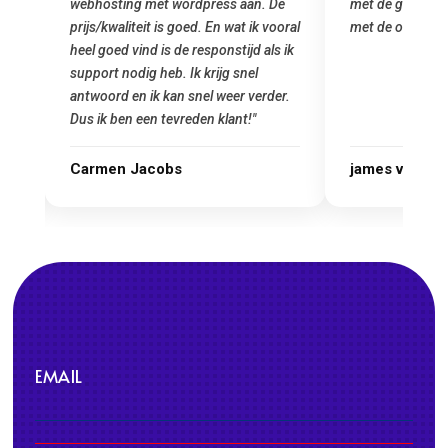
e
met de grote jongens en dus nu al blij
was meteen doo
oral
met de overstap!"
gemaakt. Top se
 ik
startup! Zeker e
Goedkoop en de k
r.
james van oranje
Marcel Thijs
EMAIL