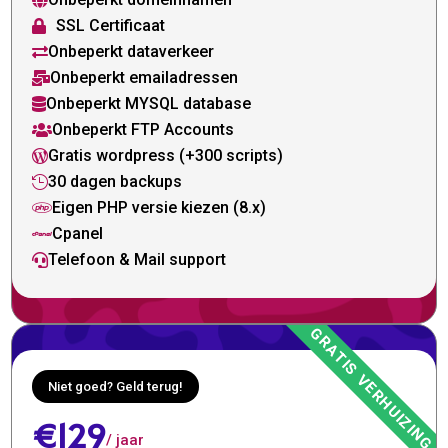

SSL Certificaat

Onbeperkt dataverkeer

Onbeperkt emailadressen

Onbeperkt MYSQL database

Onbeperkt FTP Accounts

Gratis wordpress (+300 scripts)

30 dagen backups

Eigen PHP versie kiezen (8.x)

Cpanel

Telefoon & Mail support

Niet goed? Geld terug!
€129
/ jaar