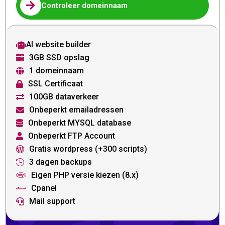

Controleer domeinnaam
AI website builder

3GB SSD opslag

1 domeinnaam

SSL Certificaat

100GB dataverkeer

Onbeperkt emailadressen

Onbeperkt MYSQL database

Onbeperkt FTP Account

Gratis wordpress (+300 scripts)

3 dagen backups

Eigen PHP versie kiezen (8.x)

Cpanel

Mail support
