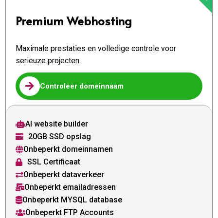
Premium Webhosting
Maximale prestaties en volledige controle voor
serieuze projecten

Controleer domeinnaam
AI website builder

20GB SSD opslag

Onbeperkt domeinnamen

SSL Certificaat

Onbeperkt dataverkeer

Onbeperkt emailadressen

Onbeperkt MYSQL database

Onbeperkt FTP Accounts
