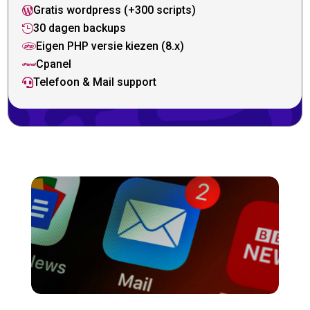
Gratis wordpress (+300 scripts)

30 dagen backups

Eigen PHP versie kiezen (8.x)

Cpanel

Telefoon & Mail support
