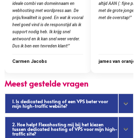
altijd AAN (: fijne prijzen vergeleken
het installeren van 
met de grote jongens en dus nu al blij
was meteen door hun
met de overstap!"
gemaakt. Top service
startup! Zeker een a
Goedkoop en de kwali
james van oranje
Marcel Thijs
Meest gestelde vragen
1. Is dedicated hosting of een VPS beter voor
mijn high-traffic website?
2. Hoe helpt Flexahosting mij bij het kiezen
tussen dedicated hosting of VPS voor mijn high-
traffic site?