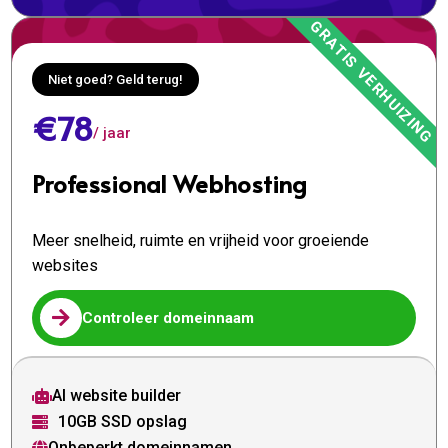
Niet goed? Geld terug!
€78
/ jaar
Professional Webhosting
Meer snelheid, ruimte en vrijheid voor groeiende
websites

Controleer domeinnaam
AI website builder

10GB SSD opslag

Onbeperkt domeinnamen