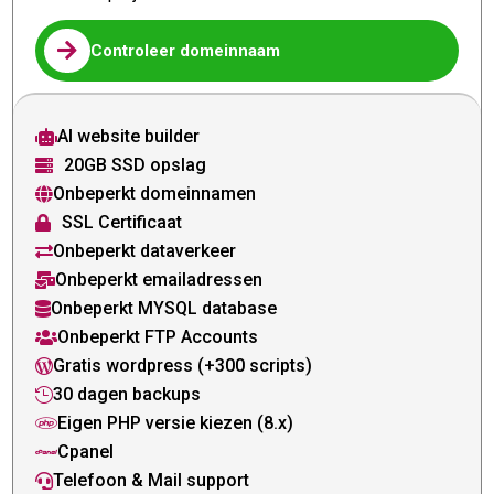

Controleer domeinnaam
AI website builder

20GB SSD opslag

Onbeperkt domeinnamen

SSL Certificaat

Onbeperkt dataverkeer

Onbeperkt emailadressen

Onbeperkt MYSQL database

Onbeperkt FTP Accounts

Gratis wordpress (+300 scripts)

30 dagen backups

Eigen PHP versie kiezen (8.x)

Cpanel

Telefoon & Mail support
