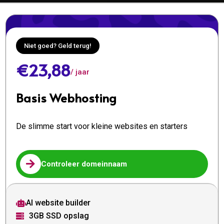
Niet goed? Geld terug!
€23,88
/ jaar
Basis Webhosting
De slimme start voor kleine websites en starters

Controleer domeinnaam
AI website builder

3GB SSD opslag
