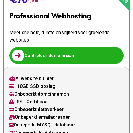
/ jaar
Professional Webhosting
Meer snelheid, ruimte en vrijheid voor groeiende
websites

Controleer domeinnaam
AI website builder

10GB SSD opslag

Onbeperkt domeinnamen

SSL Certificaat

Onbeperkt dataverkeer

Onbeperkt emailadressen

Onbeperkt MYSQL database

Onbeperkt FTP Accounts
