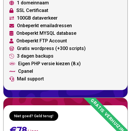
1 domeinnaam

SSL Certificaat

100GB dataverkeer

Onbeperkt emailadressen

Onbeperkt MYSQL database

Onbeperkt FTP Account

Gratis wordpress (+300 scripts)

3 dagen backups

Eigen PHP versie kiezen (8.x)

Cpanel

Mail support

Niet goed? Geld terug!
€78