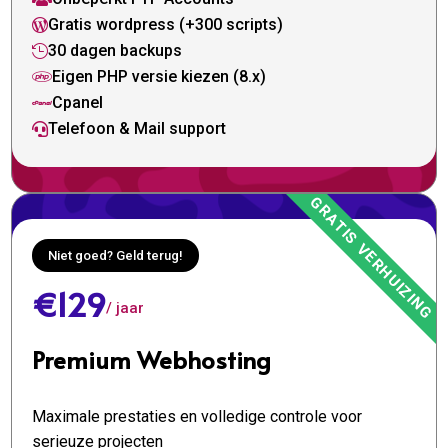
Gratis wordpress (+300 scripts)

30 dagen backups

Eigen PHP versie kiezen (8.x)

Cpanel

Telefoon & Mail support

Niet goed? Geld terug!
€129
/ jaar
Premium Webhosting
Maximale prestaties en volledige controle voor
serieuze projecten