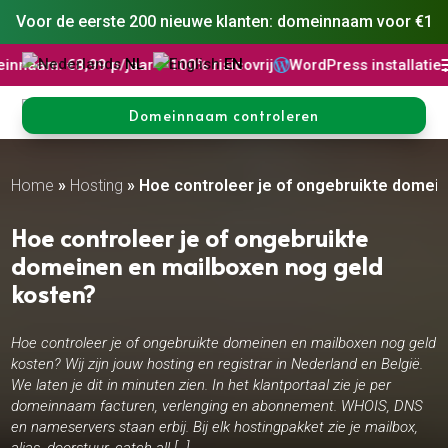
Voor de eerste 200 nieuwe klanten: domeinnaam voor €1
NL
EN
8,99 p/jaar
100% risicovrij
WordPress installatie
DNS Beh



Domeinnaam controleren
Home
»
Hosting
»
Hoe controleer je of ongebruikte domei
Hoe controleer je of ongebruikte
domeinen en mailboxen nog geld
kosten?
Hoe controleer je of ongebruikte domeinen en mailboxen nog geld
kosten? Wij zijn jouw hosting en registrar in Nederland en België.
We laten je dit in minuten zien. In het klantportaal zie je per
domeinnaam facturen, verlenging en abonnement. WHOIS, DNS
en nameservers staan erbij. Bij elk hostingpakket zie je mailbox,
alias, doorstuur, catch all […]..