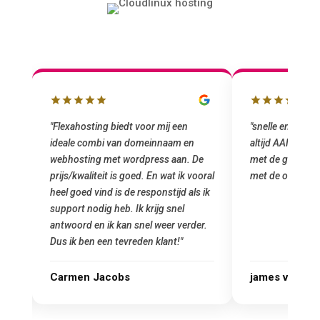
x
"Flexahosting biedt voor mij een
"snelle en vriendeli
ideale combi van domeinnaam en
altijd AAN (: fijne 
j
webhosting met wordpress aan. De
met de grote jongen
prijs/kwaliteit is goed. En wat ik vooral
met de overstap!"
heel goed vind is de responstijd als ik
support nodig heb. Ik krijg snel
antwoord en ik kan snel weer verder.
Dus ik ben een tevreden klant!"
Carmen Jacobs
james van oranj