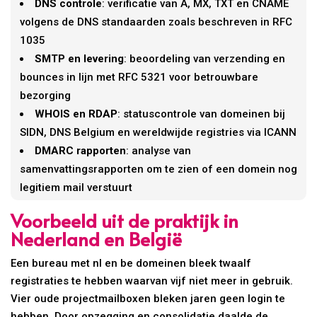
DNS controle
: verificatie van A, MX, TXT en CNAME
volgens de DNS standaarden zoals beschreven in RFC
1035
SMTP en levering
: beoordeling van verzending en
bounces in lijn met RFC 5321 voor betrouwbare
bezorging
WHOIS en RDAP
: statuscontrole van domeinen bij
SIDN, DNS Belgium en wereldwijde registries via ICANN
DMARC rapporten
: analyse van
samenvattingsrapporten om te zien of een domein nog
legitiem mail verstuurt
Voorbeeld uit de praktijk in
Nederland en België
Een bureau met nl en be domeinen bleek twaalf
registraties te hebben waarvan vijf niet meer in gebruik.
Vier oude projectmailboxen bleken jaren geen login te
hebben. Door opzegging en consolidatie daalde de