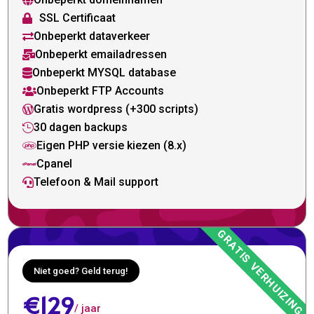

SSL Certificaat

Onbeperkt dataverkeer

Onbeperkt emailadressen

Onbeperkt MYSQL database

Onbeperkt FTP Accounts

Gratis wordpress (+300 scripts)

30 dagen backups

Eigen PHP versie kiezen (8.x)

Cpanel

Telefoon & Mail support

Niet goed? Geld terug!
€129
/ jaar