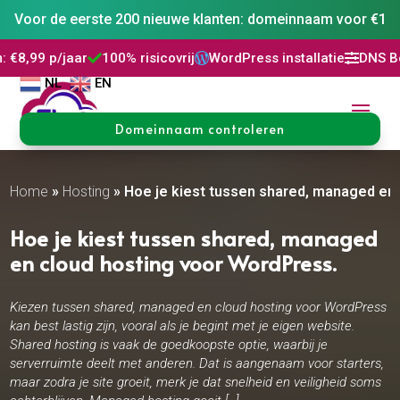
Voor de eerste 200 nieuwe klanten: domeinnaam voor €1
100% risicovrij
WordPress installatie
DNS Beheer
30 dag




NL
EN
Domeinnaam controleren
Home
»
Hosting
»
Hoe je kiest tussen shared, managed en 
Hoe je kiest tussen shared, managed
en cloud hosting voor WordPress.​
Kiezen tussen shared, managed en cloud hosting voor WordPress
kan best lastig zijn, vooral als je begint met je eigen website.
Shared hosting is vaak de goedkoopste optie, waarbij je
serverruimte deelt met anderen. Dat is aangenaam voor starters,
maar zodra je site groeit, merk je dat snelheid en veiligheid soms