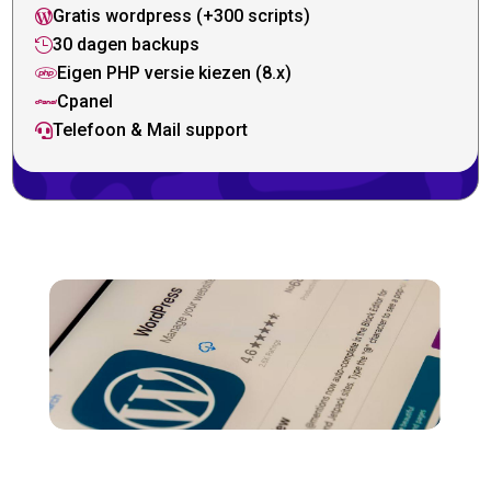
Gratis wordpress (+300 scripts)

30 dagen backups

Eigen PHP versie kiezen (8.x)

Cpanel

Telefoon & Mail support
