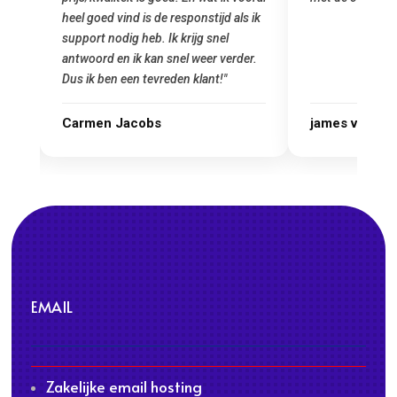
 ik
startup! Zeker e
Goedkoop en de k
r.
james van oranje
Marcel Thijs
EMAIL
Zakelijke email hosting