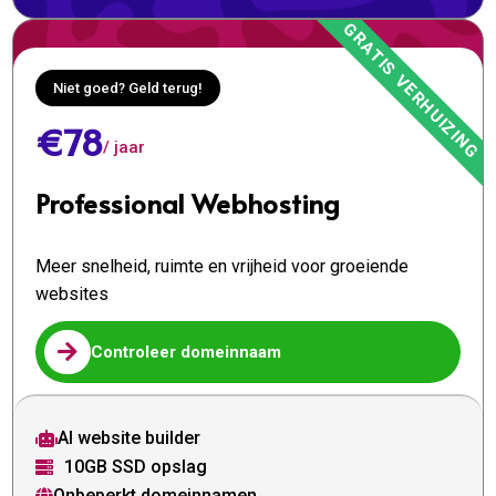
Niet goed? Geld terug!
€78
/ jaar
Professional Webhosting
Meer snelheid, ruimte en vrijheid voor groeiende
websites

Controleer domeinnaam
AI website builder

10GB SSD opslag

Onbeperkt domeinnamen