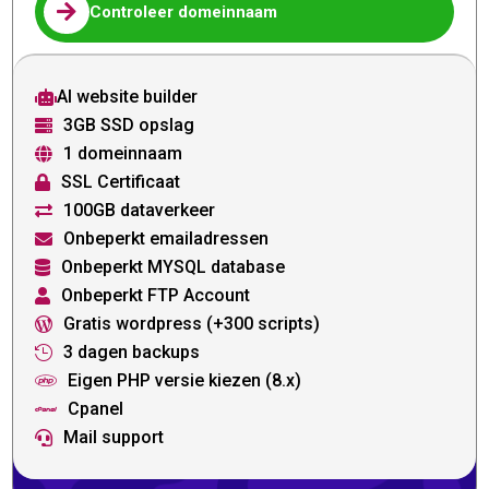

Controleer domeinnaam
AI website builder

3GB SSD opslag

1 domeinnaam

SSL Certificaat

100GB dataverkeer

Onbeperkt emailadressen

Onbeperkt MYSQL database

Onbeperkt FTP Account

Gratis wordpress (+300 scripts)

3 dagen backups

Eigen PHP versie kiezen (8.x)

Cpanel

Mail support
