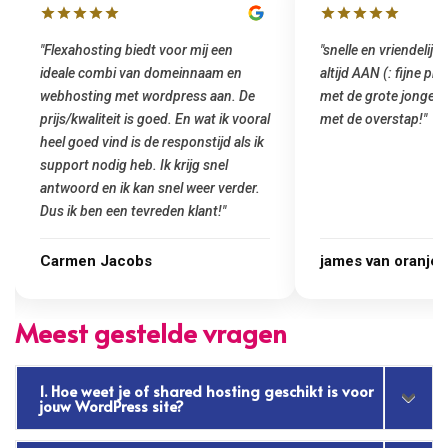
"snelle en vriendelijke service. staat
"Top service. Ik had
altijd AAN (: fijne prijzen vergeleken
het installeren van 
met de grote jongens en dus nu al blij
was meteen door hun
met de overstap!"
gemaakt. Top service
startup! Zeker een a
Goedkoop en de kwali
james van oranje
Marcel Thijs
Meest gestelde vragen
1. Hoe weet je of shared hosting geschikt is voor
jouw WordPress site?