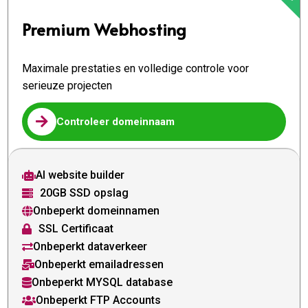
Premium Webhosting
Maximale prestaties en volledige controle voor
serieuze projecten

Controleer domeinnaam
AI website builder

20GB SSD opslag

Onbeperkt domeinnamen

SSL Certificaat

Onbeperkt dataverkeer

Onbeperkt emailadressen

Onbeperkt MYSQL database

Onbeperkt FTP Accounts
