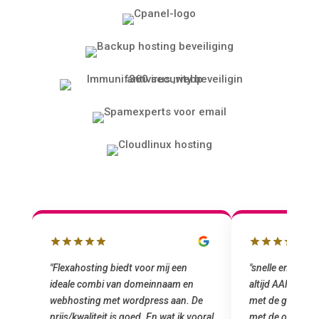
"snelle en vriendelijke service. staat
"Top service. I
altijd AAN (: fijne prijzen vergeleken
het installeren
e
met de grote jongens en dus nu al blij
was meteen doo
oral
met de overstap!"
gemaakt. Top se