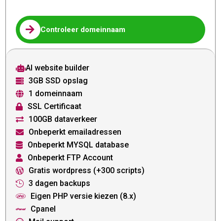

Controleer domeinnaam
AI website builder

3GB SSD opslag

1 domeinnaam

SSL Certificaat

100GB dataverkeer

Onbeperkt emailadressen

Onbeperkt MYSQL database

Onbeperkt FTP Account

Gratis wordpress (+300 scripts)

3 dagen backups

Eigen PHP versie kiezen (8.x)

Cpanel
