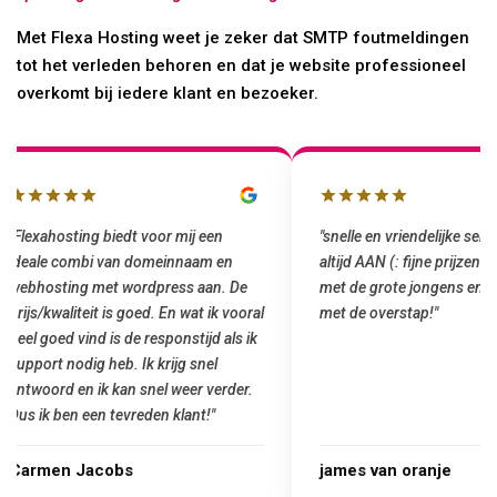
Met Flexa Hosting weet je zeker dat SMTP foutmeldingen
tot het verleden behoren en dat je website professioneel
overkomt bij iedere klant en bezoeker.
"snelle en vriendelijke service. staat
"Top service. Ik had
altijd AAN (: fijne prijzen vergeleken
het installeren van 
met de grote jongens en dus nu al blij
was meteen door hun
met de overstap!"
gemaakt. Top service
startup! Zeker een a
Goedkoop en de kwali
james van oranje
Marcel Thijs