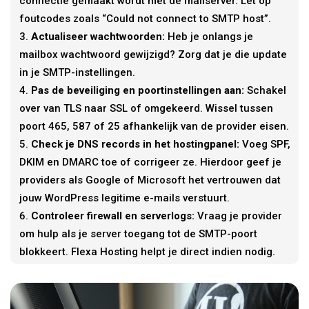
connectie gemaakt wordt met de mailserver. Let op
foutcodes zoals “Could not connect to SMTP host”.
Actualiseer wachtwoorden:
Heb je onlangs je
mailbox wachtwoord gewijzigd? Zorg dat je die update
in je SMTP-instellingen.
Pas de beveiliging en poortinstellingen aan:
Schakel
over van TLS naar SSL of omgekeerd. Wissel tussen
poort 465, 587 of 25 afhankelijk van de provider eisen.
Check je DNS records in het hostingpanel:
Voeg SPF,
DKIM en DMARC toe of corrigeer ze. Hierdoor geef je
providers als Google of Microsoft het vertrouwen dat
jouw WordPress legitime e-mails verstuurt.
Controleer firewall en serverlogs:
Vraag je provider
om hulp als je server toegang tot de SMTP-poort
blokkeert. Flexa Hosting helpt je direct indien nodig.