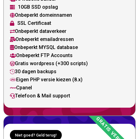
10GB SSD opslag

Onbeperkt domeinnamen

SSL Certificaat

Onbeperkt dataverkeer

Onbeperkt emailadressen

Onbeperkt MYSQL database

Onbeperkt FTP Accounts

Gratis wordpress (+300 scripts)

30 dagen backups

Eigen PHP versie kiezen (8.x)

Cpanel

Telefoon & Mail support

Niet goed? Geld terug!