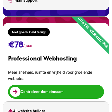
Mail support

Niet goed? Geld terug!
€78
/ jaar
Professional Webhosting
Meer snelheid, ruimte en vrijheid voor groeiende
websites

Controleer domeinnaam
AI website builder
