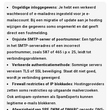
Ongeldige inloggegevens:
Je hebt een verkeerd
wachtwoord of e-mailadres ingesteld voor je e-
mailaccount. Bij een migratie of update aan je hosting
wijzigen die gegevens soms ongemerkt en dat geeft
direct een foutmelding.
Onjuiste SMTP-server of poortnummer:
Een typfout
in het SMTP-serveradres of een incorrect
poortnummer, zoals 587 of 465 i.p.v. 25, leidt tot
verbindingsproblemen.
Verkeerde authenticatiemethode:
Sommige servers
vereisen TLS of SSL beveiliging. Staat dit niet goed,
wordt je verbinding geweigerd.
Firewall restricties of IP blokkades:
Hostingproviders
zetten soms restricties op uitgaande mailverzoeken.
Ook antispam-systemen als SpamExperts kunnen
legitieme e-mails blokkeren.
Afwezigheid van SPF, DKIM of DMARC records:
DNS-