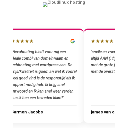
"snelle en vriendelijke service. staat
"Top service. I
altijd AAN (: fijne prijzen vergeleken
het installeren
e
met de grote jongens en dus nu al blij
was meteen doo
oral
met de overstap!"
gemaakt. Top se
 ik
startup! Zeker e
Goedkoop en de k
r.
james van oranje
Marcel Thijs