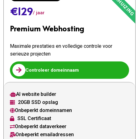
€129
/ jaar
Premium Webhosting
Maximale prestaties en volledige controle voor
serieuze projecten

Controleer domeinnaam
AI website builder

20GB SSD opslag

Onbeperkt domeinnamen

SSL Certificaat

Onbeperkt dataverkeer

Onbeperkt emailadressen
