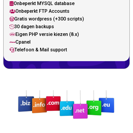
Onbeperkt MYSQL database

Onbeperkt FTP Accounts

Gratis wordpress (+300 scripts)

30 dagen backups

Eigen PHP versie kiezen (8.x)

Cpanel

Telefoon & Mail support
