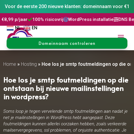
Voor de eerste 200 nieuwe klanten: domeinnaam voor €1
100% risicovrij
WordPress installatie
DNS Beheer
30 dage




NL
EN
Domeinnaam controleren
Home
»
Hosting
»
Hoe los je smtp foutmeldingen op die ont
Hoe los je smtp foutmeldingen op die
ontstaan bij nieuwe mailinstellingen
in wordpress?
Soms loop je tegen vervelende smtp foutmeldingen aan nadat je
net je mailinstellingen in WordPress hebt aangepast. Deze
foutmeldingen kunnen allerlei oorzaken hebben, zoals verkeerde
mailservergegevens, ssl problemen, of onjuiste authenticatie. Je