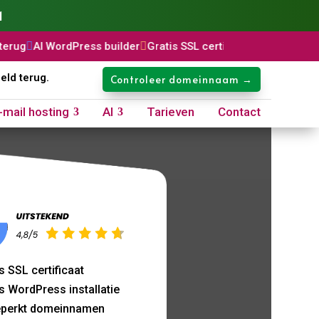
1
ress builder

Gratis SSL certificaat

Domeinnaam: €8,99 p/jaar
geld terug.
Controleer domeinnaam →
-mail hosting
AI
Tarieven
Contact
che regels?
s SSL certificaat
s WordPress installatie
perkt domeinnamen