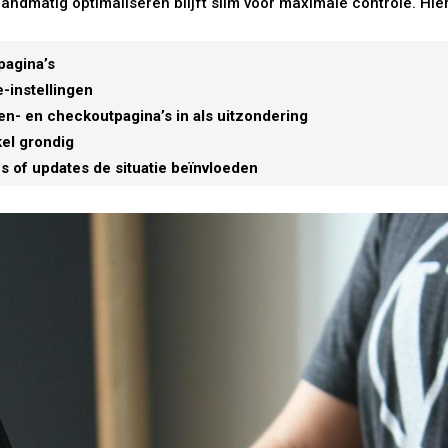
andmatig optimaliseren blijft slim voor maximale controle. Hie
pagina’s
-instellingen
n- en checkoutpagina’s in als uitzondering
kel grondig
s of updates de situatie beïnvloeden