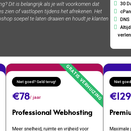
30 D
? Dit is belangrijk als je wilt voorkomen dat
 zien of vastlopen tijdens het afrekenen. Het
cPan
ebshop soepel te laten draaien en houdt je klanten
DNS 
Altij
verle
Niet goed? Geld terug!
Niet goed
€78
€129
/ jaar
Professional Webhosting
Premi
Meer snelheid, ruimte en vrijheid voor
Maximale p