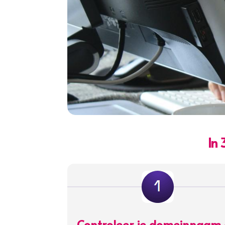
In
Controleer je domeinnaam