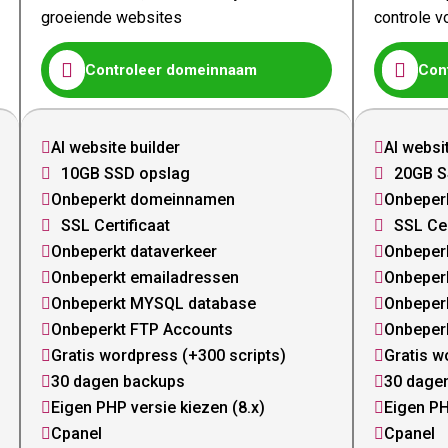
groeiende websites
controle v


Controleer domeinnaam
Con
AI website builder
AI websi


10GB SSD opslag
20GB S


Onbeperkt domeinnamen
Onbeper


SSL Certificaat
SSL Cer


Onbeperkt dataverkeer
Onbeperk


Onbeperkt emailadressen
Onbeper


Onbeperkt MYSQL database
Onbeper


Onbeperkt FTP Accounts
Onbeper


Gratis wordpress (+300 scripts)
Gratis w


30 dagen backups
30 dage


Eigen PHP versie kiezen (8.x)
Eigen PH


Cpanel
Cpanel

