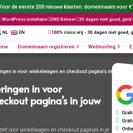
Voor de eerste 200 nieuwe klanten: domeinnaam voor €
allatie

DNS Beheer

30 dagen niet goed, geld terug

AI WordP

NL
EN
100% risico vrij - 30 dagen niet goed, 
ome
Domeinnaam registreren
Webhosting
E
ringen in voor winkelwagen en checkout pagina’s in jouw ca
eringen in voor
ckout pagina’s in jouw
Grati
Grati
Onbe
stelt voor winkelwagen en checkout pagina’s in je