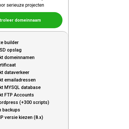
oor serieuze projecten
troleer domeinnaam
te builder
SD opslag
kt domeinnamen
tificaat
t dataverkeer
kt emailadressen
kt MYSQL database
kt FTP Accounts
ordpress (+300 scripts)
n backups
P versie kiezen (8.x)