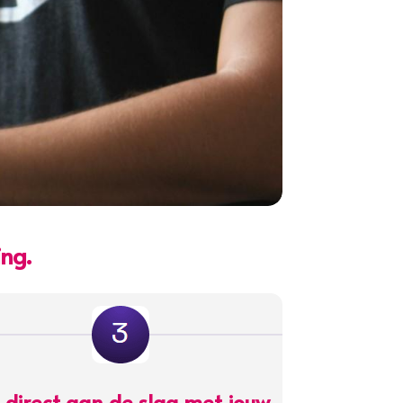
ng.
 direct aan de slag met jouw