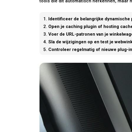
tools die dit automatisch herkennen, maar h
Identificeer de belangrijke dynamische 
Open je caching plugin of hosting cache
Voer de URL-patronen van je winkelwage
Sla de wijzigingen op en test je webwin
Controleer regelmatig of nieuwe plug-in