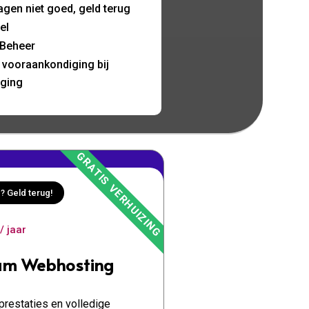
agen niet goed, geld terug
el
Beheer
d vooraankondiging bij
nging
? Geld terug!
/ jaar
um Webhosting
restaties en volledige