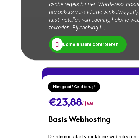
cache regels binnen WordPress hosting
bezoekers verouderde winkelwagentjes
juist instellen van caching helpt je w
tevreden. Bij caching […]..

Domeinnaam controleren
Niet goed? Geld terug!
€23,88
/ jaar
Basis Webhosting
De slimme start voor kleine websites en