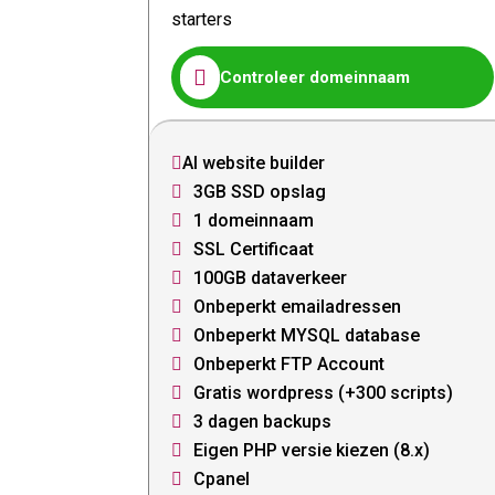
starters

Controleer domeinnaam
AI website builder

3GB SSD opslag

1 domeinnaam

SSL Certificaat

100GB dataverkeer

Onbeperkt emailadressen

Onbeperkt MYSQL database

Onbeperkt FTP Account

Gratis wordpress (+300 scripts)

3 dagen backups

Eigen PHP versie kiezen (8.x)

Cpanel
