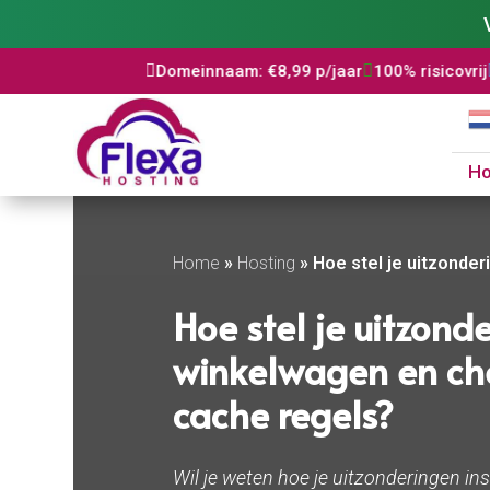
aat

Domeinnaam: €8,99 p/jaar

100% risicovrij

WordPress inst
H
Home
»
Hosting
»
Hoe stel je uitzonde
Hoe stel je uitzond
winkelwagen en che
cache regels?
Wil je weten hoe je uitzonderingen in