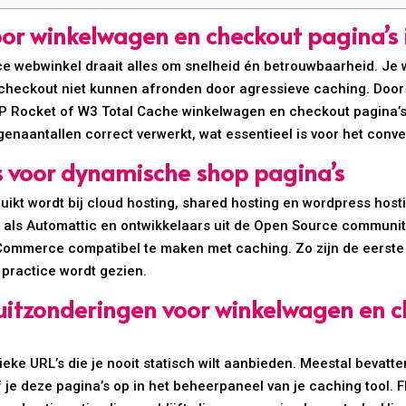
oor winkelwagen en checkout pagina’s 
 webwinkel draait alles om snelheid én betrouwbaarheid. Je w
checkout niet kunnen afronden door agressieve caching. Door u
WP Rocket of W3 Total Cache winkelwagen en checkout pagina’s
enaantallen correct verwerkt, wat essentieel is voor het conv
s voor dynamische shop pagina’s
uikt wordt bij cloud hosting, shared hosting en wordpress hos
ties als Automattic en ontwikkelaars uit de Open Source commun
Commerce compatibel te maken met caching. Zo zijn de eerst
 practice wordt gezien.
 uitzonderingen voor winkelwagen en c
ieke URL’s die je nooit statisch wilt aanbieden. Meestal bevatt
je deze pagina’s op in het beheerpaneel van je caching tool. F