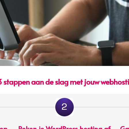
 3 stappen aan de slag met jouw webhosti
 op
Reken je WordPress hosting af
Ga