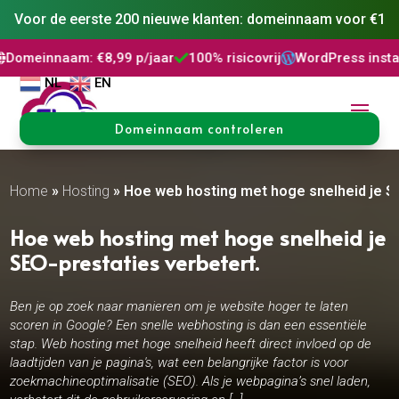
Voor de eerste 200 nieuwe klanten: domeinnaam voor €1
am: €8,99 p/jaar
100% risicovrij
WordPress installatie
DN



NL
EN
Domeinnaam controleren
Home
»
Hosting
»
Hoe web hosting met hoge snelheid je SE
Hoe web hosting met hoge snelheid je
SEO-prestaties verbetert.​
Ben je op zoek naar manieren om je website hoger te laten
scoren in Google? Een snelle webhosting is dan een essentiële
stap. Web hosting met hoge snelheid heeft direct invloed op de
laadtijden van je pagina's, wat een belangrijke factor is voor
zoekmachineoptimalisatie (SEO). Als je webpagina’s snel laden,