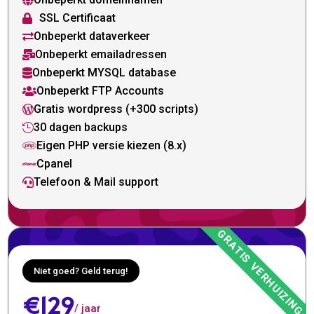

SSL Certificaat

Onbeperkt dataverkeer

Onbeperkt emailadressen

Onbeperkt MYSQL database

Onbeperkt FTP Accounts

Gratis wordpress (+300 scripts)

30 dagen backups

Eigen PHP versie kiezen (8.x)

Cpanel

Telefoon & Mail support

Niet goed? Geld terug!
€129
/ jaar