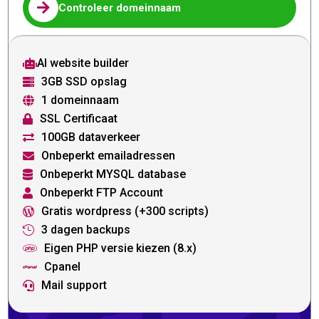

Controleer domeinnaam
AI website builder

3GB SSD opslag

1 domeinnaam

SSL Certificaat

100GB dataverkeer

Onbeperkt emailadressen

Onbeperkt MYSQL database

Onbeperkt FTP Account

Gratis wordpress (+300 scripts)

3 dagen backups

Eigen PHP versie kiezen (8.x)

Cpanel

Mail support
