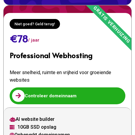
Niet goed? Geld terug!
€78
/ jaar
Professional Webhosting
Meer snelheid, ruimte en vrijheid voor groeiende
websites

Controleer domeinnaam
AI website builder

10GB SSD opslag

Onbeperkt domeinnamen