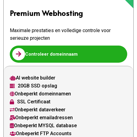
Premium Webhosting
Maximale prestaties en volledige controle voor
serieuze projecten

Controleer domeinnaam
AI website builder

20GB SSD opslag

Onbeperkt domeinnamen

SSL Certificaat

Onbeperkt dataverkeer

Onbeperkt emailadressen

Onbeperkt MYSQL database

Onbeperkt FTP Accounts
