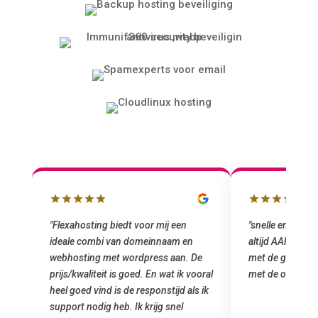
lbox
"Flexahosting biedt voor mij een
"snelle en vriend
ideale combi van domeinnaam en
altijd AAN (: fij
 mij
webhosting met wordpress aan. De
met de grote jon
prijs/kwaliteit is goed. En wat ik vooral
met de overstap
heel goed vind is de responstijd als ik
n
support nodig heb. Ik krijg snel