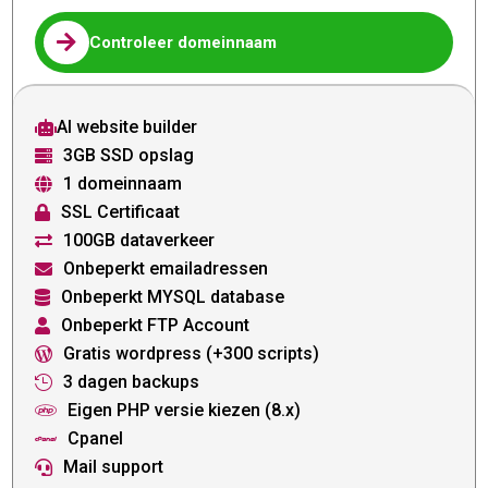

Controleer domeinnaam
AI website builder

3GB SSD opslag

1 domeinnaam

SSL Certificaat

100GB dataverkeer

Onbeperkt emailadressen

Onbeperkt MYSQL database

Onbeperkt FTP Account

Gratis wordpress (+300 scripts)

3 dagen backups

Eigen PHP versie kiezen (8.x)

Cpanel

Mail support
