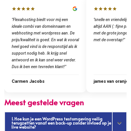
"snelle en vriendelijke service. staat
"Top service. Ik had
altijd AAN (: fijne prijzen vergeleken
het installeren van 
met de grote jongens en dus nu al blij
was meteen door hun
met de overstap!"
gemaakt. Top service
startup! Zeker een a
Goedkoop en de kwali
james van oranje
Marcel Thijs
Meest gestelde vragen
1. Hoe kun je een WordPress testomgeving veilig
terugzetten vanaf een back-up zonder invloed op je
live website?