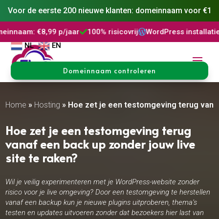
Voor de eerste 200 nieuwe klanten: domeinnaam voor €1
p/jaar
100% risicovrij
WordPress installatie
DNS Beheer



NL
EN
Domeinnaam controleren
Home
»
Hosting
»
Hoe zet je een testomgeving terug vanaf
Hoe zet je een testomgeving terug
vanaf een back up zonder jouw live
site te raken?
Wil je veilig experimenteren met je WordPress-website zonder
risico voor je live omgeving? Door een testomgeving te herstellen
vanaf een backup kun je nieuwe plugins uitproberen, thema’s
testen en updates uitvoeren zonder dat bezoekers hier last van