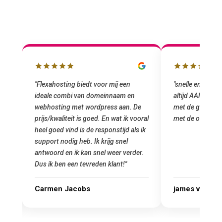
"snelle en vriendelijke service. staat
"Top service. I
altijd AAN (: fijne prijzen vergeleken
het installeren
e
met de grote jongens en dus nu al blij
was meteen doo
oral
met de overstap!"
gemaakt. Top se
 ik
startup! Zeker e
Goedkoop en de k
r.
james van oranje
Marcel Thijs