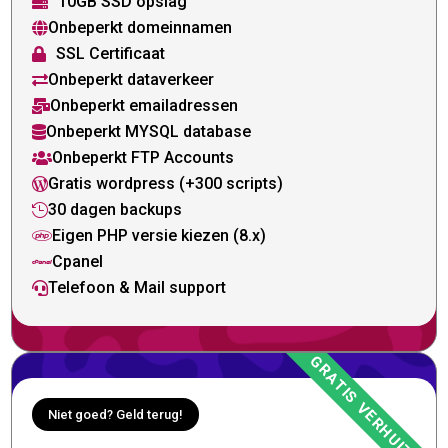
10GB SSD opslag

Onbeperkt domeinnamen

SSL Certificaat

Onbeperkt dataverkeer

Onbeperkt emailadressen

Onbeperkt MYSQL database

Onbeperkt FTP Accounts

Gratis wordpress (+300 scripts)

30 dagen backups

Eigen PHP versie kiezen (8.x)

Cpanel

Telefoon & Mail support

Niet goed? Geld terug!