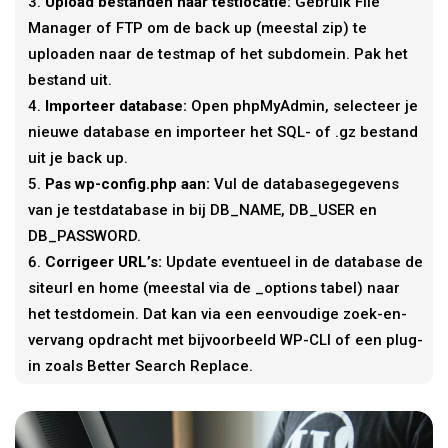
Upload bestanden naar testlocatie:
Gebruik File
Manager of FTP om de back up (meestal zip) te
uploaden naar de testmap of het subdomein. Pak het
bestand uit.
Importeer database:
Open phpMyAdmin, selecteer je
nieuwe database en importeer het SQL- of .gz bestand
uit je back up.
Pas wp-config.php aan:
Vul de databasegegevens
van je testdatabase in bij DB_NAME, DB_USER en
DB_PASSWORD.
Corrigeer URL’s:
Update eventueel in de database de
siteurl en home (meestal via de _options tabel) naar
het testdomein. Dat kan via een eenvoudige zoek-en-
vervang opdracht met bijvoorbeeld WP-CLI of een plug-
in zoals Better Search Replace.