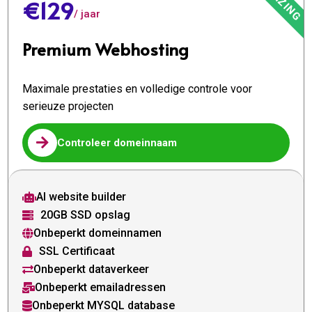
€129
/ jaar
Premium Webhosting
Maximale prestaties en volledige controle voor
serieuze projecten

Controleer domeinnaam
AI website builder

20GB SSD opslag

Onbeperkt domeinnamen

SSL Certificaat

Onbeperkt dataverkeer

Onbeperkt emailadressen

Onbeperkt MYSQL database
