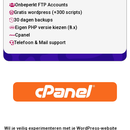
Onbeperkt FTP Accounts

Gratis wordpress (+300 scripts)

30 dagen backups

Eigen PHP versie kiezen (8.x)

Cpanel

Telefoon & Mail support

Wil je veilig experimenteren met je WordPress-website