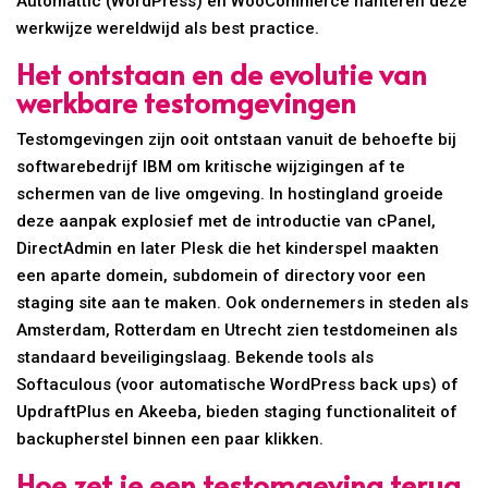
Automattic (WordPress) en WooCommerce hanteren deze
werkwijze wereldwijd als best practice.
Het ontstaan en de evolutie van
werkbare testomgevingen
Testomgevingen zijn ooit ontstaan vanuit de behoefte bij
softwarebedrijf IBM om kritische wijzigingen af te
schermen van de live omgeving. In hostingland groeide
deze aanpak explosief met de introductie van cPanel,
DirectAdmin en later Plesk die het kinderspel maakten
een aparte domein, subdomein of directory voor een
staging site aan te maken. Ook ondernemers in steden als
Amsterdam, Rotterdam en Utrecht zien testdomeinen als
standaard beveiligingslaag. Bekende tools als
Softaculous (voor automatische WordPress back ups) of
UpdraftPlus en Akeeba, bieden staging functionaliteit of
backupherstel binnen een paar klikken.
Hoe zet je een testomgeving terug