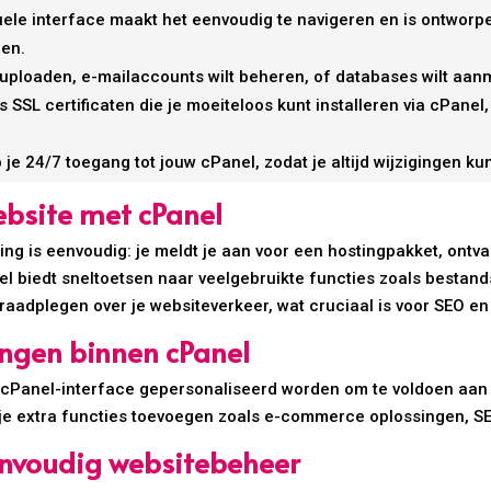
uele interface maakt het eenvoudig te navigeren en is ontwor
ren.
 uploaden, e-mailaccounts wilt beheren, of databases wilt aanm
s SSL certificaten die je moeiteloos kunt installeren via cPane
je 24/7 toegang tot jouw cPanel, zodat je altijd wijzigingen k
ebsite met cPanel
g is eenvoudig: je meldt je aan voor een hostingpakket, ontva
nel biedt sneltoetsen naar veelgebruikte functies zoals best
 raadplegen over je websiteverkeer, wat cruciaal is voor SEO e
ingen binnen cPanel
 cPanel-interface gepersonaliseerd worden om te voldoen aan 
 je extra functies toevoegen zoals e-commerce oplossingen, SE
envoudig websitebeheer