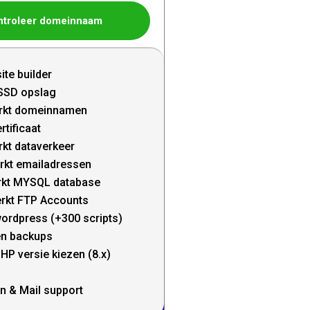
ntroleer domeinnaam
ite builder
SSD opslag
rkt domeinnamen
rtificaat
kt dataverkeer
rkt emailadressen
kt MYSQL database
rkt FTP Accounts
wordpress (+300 scripts)
en backups
HP versie kiezen (8.x)
n & Mail support