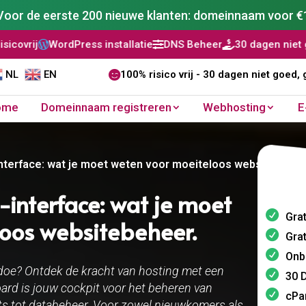
Voor de eerste 200 nieuwe klanten: domeinnaam voor €
dPress installatie
DNS Beheer
30 dagen niet goed, geld te


NL
EN

100% risico vrij - 30 dagen niet goed, 
ome
Domeinnaam registreren
Webhosting
E
nterface: wat je moet weten voor moeiteloos websitebeheer
-interface: wat je moet
Grat
oos websitebeheer.​
Grat
Onb
doe? Ontdek de kracht van hosting met een
30 D
oard is jouw cockpit voor het beheren van
cPa
s tot databeheer. Voor zowel nieuwkomers als