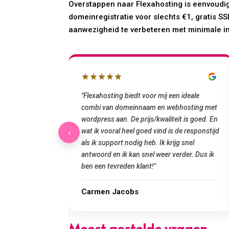
Overstappen naar Flexahosting is eenvoudig
domeinregistratie voor slechts €1, gratis 
aanwezigheid te verbeteren met minimale i
 en mailbox
"Flexahosting biedt voor mij een ideale
 uur geregeld via
combi van domeinnaam en webhosting met
ook belangrijk:
wordpress aan. De prijs/kwaliteit is goed. En
telefonische
wat ik vooral heel goed vind is de responstijd
‹
taalbare domein en
als ik support nodig heb. Ik krijg snel
rvice!"
antwoord en ik kan snel weer verder. Dus ik
ben een tevreden klant!"
Carmen Jacobs
Meest gestelde vragen