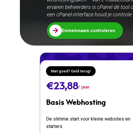
ervaren beheerders is cPanel dé tool o
een cPanel-interface houd je controle [

Domeinnaam controleren
Niet goed? Geld terug!
€23,88
/ jaar
Basis Webhosting
De slimme start voor kleine websites en
starters