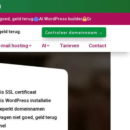
1
rug
AI WordPress builder
Gratis SSL certificaat
Domeinnaam



geld terug.
Controleer domeinnaam →
-mail hosting
AI
Tarieven
Contact
.​
is SSL certificaat
is WordPress installatie
eperkt domeinnamen
agen niet goed, geld terug
nel