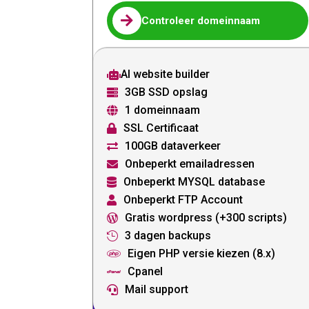

Controleer domeinnaam
AI website builder

3GB SSD opslag

1 domeinnaam

SSL Certificaat

100GB dataverkeer

Onbeperkt emailadressen

Onbeperkt MYSQL database

Onbeperkt FTP Account

Gratis wordpress (+300 scripts)

3 dagen backups

Eigen PHP versie kiezen (8.x)

Cpanel

Mail support
