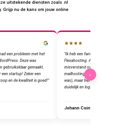
nze uitstekende diensten zoals .nl
. Grijp nu de kans om jouw online
k had een probleem met het
"Ik heb een fantastische ervaring ge
 WordPress. Deze was
Flexahosting. Aanvankelijk was er een
n gebruiksklaar gemaakt.
misverstand over domeinregistratie 
r een startup! Zeker een
mailhosting (ik dacht dat e-mail inb
›
oop en de kwaliteit is goed!"
was), maar het team heeft het versch
duidelijk en logisch …"
Johann Cointot