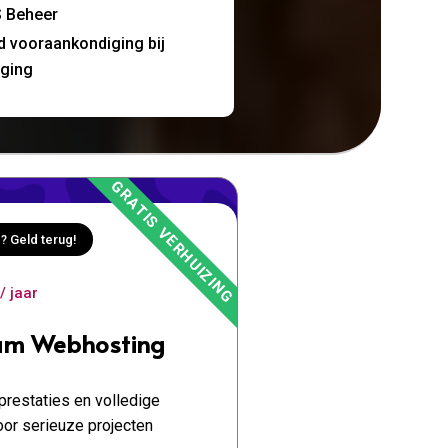
 Beheer
jd vooraankondiging bij
nging
? Geld terug!
/ jaar
um Webhosting
restaties en volledige
oor serieuze projecten