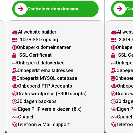


Controleer domeinnaam
Co
AI website builder
AI webs


10GB SSD opslag
20GB 


Onbeperkt domeinnamen
Onbepe


SSL Certificaat
SSL Ce


Onbeperkt dataverkeer
Onbeper


Onbeperkt emailadressen
Onbepe


Onbeperkt MYSQL database
Onbeper


Onbeperkt FTP Accounts
Onbepe


Gratis wordpress (+300 scripts)
Gratis 


30 dagen backups
30 dag


Eigen PHP versie kiezen (8.x)
Eigen P


Cpanel
Cpanel


Telefoon & Mail support
Telefoo

