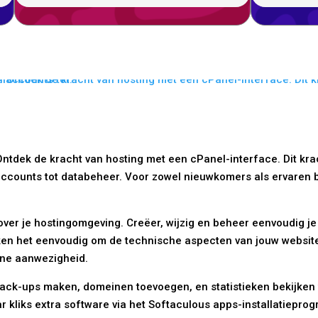
ntdek de kracht van hosting met een cPanel-interface. Dit kra
counts tot databeheer. Voor zowel nieuwkomers als ervaren be
over je hostingomgeving. Creëer, wijzig en beheer eenvoudig j
 maken het eenvoudig om de technische aspecten van jouw websi
line aanwezigheid.
back-ups maken, domeinen toevoegen, en statistieken bekijken 
ar kliks extra software via het Softaculous apps-installatiepro