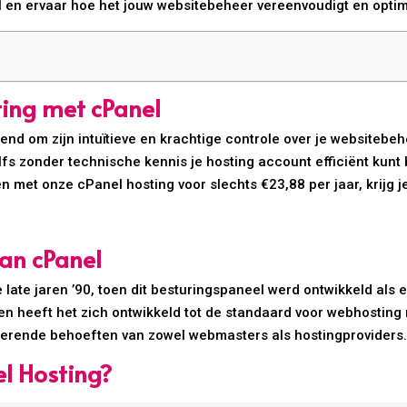
l en ervaar hoe het jouw websitebeheer vereenvoudigt en optim
ting met cPanel
end om zijn intuïtieve en krachtige controle over je websiteb
fs zonder technische kennis je hosting account efficiënt kunt 
n met onze cPanel hosting voor slechts €23,88 per jaar, krijg j
van cPanel
late jaren ’90, toen dit besturingspaneel werd ontwikkeld als 
en heeft het zich ontwikkeld tot de standaard voor webhostin
derende behoeften van zowel webmasters als hostingproviders
l Hosting?