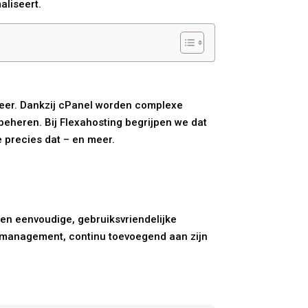
aliseert.
eheer. Dankzij cPanel worden complexe
beheren. Bij Flexahosting begrijpen we dat
e precies dat – en meer.
een eenvoudige, gebruiksvriendelijke
g management, continu toevoegend aan zijn
.