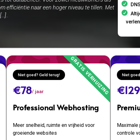
DNS
m efficiëntie naar een hoger niveau te tillen. Met
Alti
…]..
verle
Niet goed? Geld terug!
Niet goed
€78
€129
/ jaar
Professional Webhosting
Premi
Meer snelheid, ruimte en vrijheid voor
Maximale p
groeiende websites
controle v