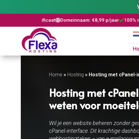
L certificaat
Domeinnaam: €8,99 p/jaar
100% risicovrij
Wor



H
Home
»
Hosting
»
Hosting met cPanel-i
Hosting met cPanel
weten voor moeitel
Wil je een website beheren zonder ge
cPanel-interface. Dit krachtige dashb
webhostingtaken – van e-mailaccount