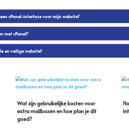
 een cPanel-interface voor mijn website?
ren met cPanel?
le en veilige website?
Wat zijn gebruikelijke kosten voor
Ho
extra mailboxen en hoe plan je dit
in
goed?