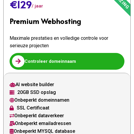
€129
/ jaar
Premium Webhosting
Maximale prestaties en volledige controle voor
serieuze projecten

Controleer domeinnaam
AI website builder

20GB SSD opslag

Onbeperkt domeinnamen

SSL Certificaat

Onbeperkt dataverkeer

Onbeperkt emailadressen

Onbeperkt MYSQL database
