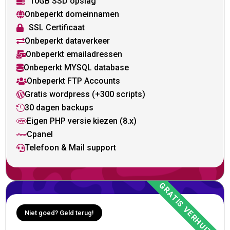
10GB SSD opslag

Onbeperkt domeinnamen

SSL Certificaat

Onbeperkt dataverkeer

Onbeperkt emailadressen

Onbeperkt MYSQL database

Onbeperkt FTP Accounts

Gratis wordpress (+300 scripts)

30 dagen backups

Eigen PHP versie kiezen (8.x)

Cpanel

Telefoon & Mail support

Niet goed? Geld terug!