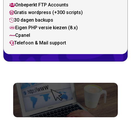
Onbeperkt FTP Accounts

Gratis wordpress (+300 scripts)

30 dagen backups

Eigen PHP versie kiezen (8.x)

Cpanel

Telefoon & Mail support
