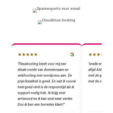
"snelle en vriendelijke service. staat
"Top service. I
altijd AAN (: fijne prijzen vergeleken
het installeren
e
met de grote jongens en dus nu al blij
was meteen doo
oral
met de overstap!"
gemaakt. Top se
 ik
startup! Zeker e
Goedkoop en de k
r.