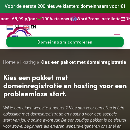
Voor de eerste 200 nieuwe klanten: domeinnaam voor €1
/jaar
100% risicovrij
WordPress installatie
DNS Beheer




NL
EN
Domeinnaam controleren
Home
»
Hosting
»
Kies een pakket met domeinregistratie e
Kies een pakket met
domeinregistratie en hosting voor een
probleemloze start.​
Wil je een eigen website lanceren? Kies dan voor een alles-in-één
oplossing met domeinregistratie en hosting voor een soepele
start van jouw online avontuur. Dit eenvoudige pakket is dé sleutel
voor zowel beginners als ervaren website-eigenaren om snel en