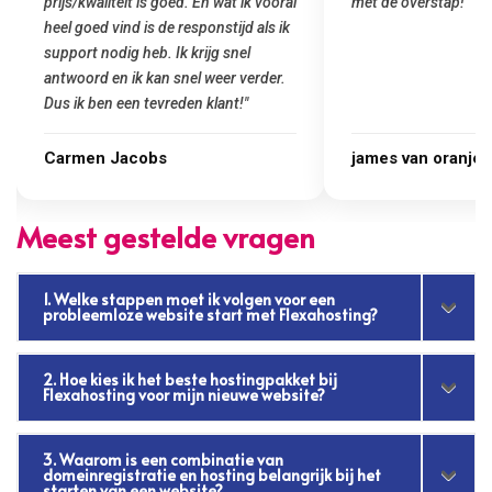
met de overstap!"
gemaakt. Top service
startup! Zeker een a
Goedkoop en de kwali
james van oranje
Marcel Thijs
Meest gestelde vragen
1. Welke stappen moet ik volgen voor een
probleemloze website start met Flexahosting?
2. Hoe kies ik het beste hostingpakket bij
Flexahosting voor mijn nieuwe website?
3. Waarom is een combinatie van
domeinregistratie en hosting belangrijk bij het
starten van een website?