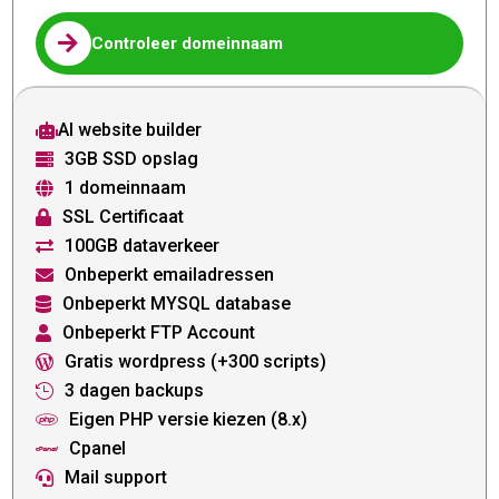

Controleer domeinnaam
AI website builder

3GB SSD opslag

1 domeinnaam

SSL Certificaat

100GB dataverkeer

Onbeperkt emailadressen

Onbeperkt MYSQL database

Onbeperkt FTP Account

Gratis wordpress (+300 scripts)

3 dagen backups

Eigen PHP versie kiezen (8.x)

Cpanel

Mail support
