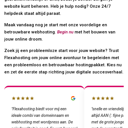
website kunt beheren. Heb je hulp nodig? Onze 24/7
helpdesk staat altijd paraat.
Maak vandaag nog je start met onze voordelige en
betrouwbare webhosting.
Begin nu
met het bouwen van
jouw online droom.
Zoek jij een probleemloze start voor jouw website? Trust
Flexahosting om jouw online avontuur te begeleiden met
een probleemloos en betrouwbaar hostingpakket. Kies nu
en zet de eerste stap richting jouw digitale succesverhaal.
"snelle en vriendelijke service. staat
"Top service. Ik had
altijd AAN (: fijne prijzen vergeleken
het installeren van 
met de grote jongens en dus nu al blij
was meteen door hun