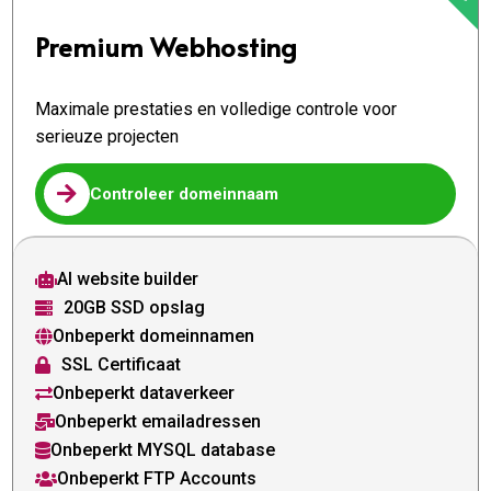
Premium Webhosting
Maximale prestaties en volledige controle voor
serieuze projecten

Controleer domeinnaam
AI website builder

20GB SSD opslag

Onbeperkt domeinnamen

SSL Certificaat

Onbeperkt dataverkeer

Onbeperkt emailadressen

Onbeperkt MYSQL database

Onbeperkt FTP Accounts
