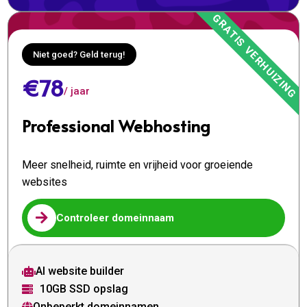
Niet goed? Geld terug!
€78
/ jaar
Professional Webhosting
Meer snelheid, ruimte en vrijheid voor groeiende
websites

Controleer domeinnaam
AI website builder

10GB SSD opslag

Onbeperkt domeinnamen