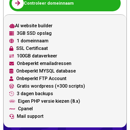

Controleer domeinnaam
AI website builder

3GB SSD opslag

1 domeinnaam

SSL Certificaat

100GB dataverkeer

Onbeperkt emailadressen

Onbeperkt MYSQL database

Onbeperkt FTP Account

Gratis wordpress (+300 scripts)

3 dagen backups

Eigen PHP versie kiezen (8.x)

Cpanel

Mail support
