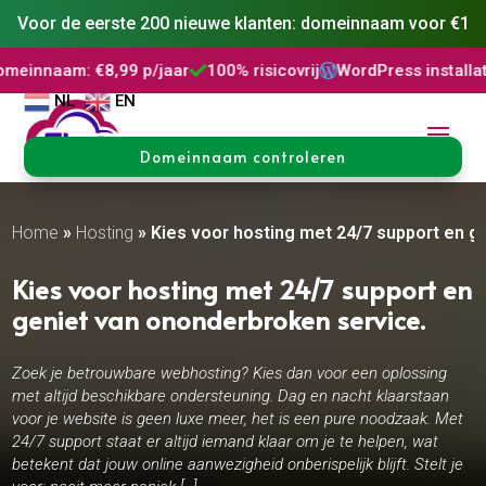
Voor de eerste 200 nieuwe klanten: domeinnaam voor €1
: €8,99 p/jaar
100% risicovrij
WordPress installatie
DNS 



NL
EN
Domeinnaam controleren
Home
»
Hosting
»
Kies voor hosting met 24/7 support en g
Kies voor hosting met 24/7 support en
geniet van ononderbroken service.​
Zoek je betrouwbare webhosting? Kies dan voor een oplossing
met altijd beschikbare ondersteuning. Dag en nacht klaarstaan
voor je website is geen luxe meer, het is een pure noodzaak. Met
24/7 support staat er altijd iemand klaar om je te helpen, wat
betekent dat jouw online aanwezigheid onberispelijk blijft. Stelt je