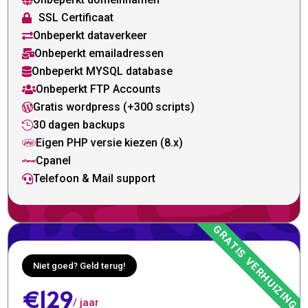

SSL Certificaat

Onbeperkt dataverkeer

Onbeperkt emailadressen

Onbeperkt MYSQL database

Onbeperkt FTP Accounts

Gratis wordpress (+300 scripts)

30 dagen backups

Eigen PHP versie kiezen (8.x)

Cpanel

Telefoon & Mail support

Niet goed? Geld terug!
€129
/ jaar