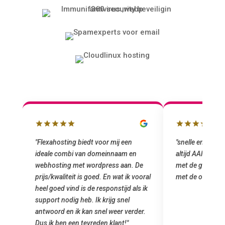
lbox
"Flexahosting biedt voor mij een
"snelle en vriend
ideale combi van domeinnaam en
altijd AAN (: fij
 mij
webhosting met wordpress aan. De
met de grote jon
prijs/kwaliteit is goed. En wat ik vooral
met de overstap
heel goed vind is de responstijd als ik
n
support nodig heb. Ik krijg snel
antwoord en ik kan snel weer verder.
Dus ik ben een tevreden klant!"