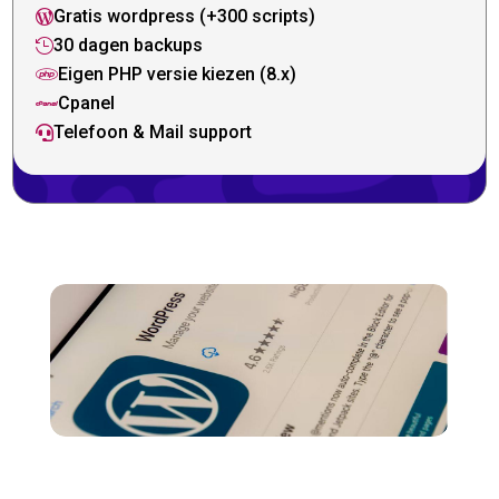
Gratis wordpress (+300 scripts)

30 dagen backups

Eigen PHP versie kiezen (8.x)

Cpanel

Telefoon & Mail support
