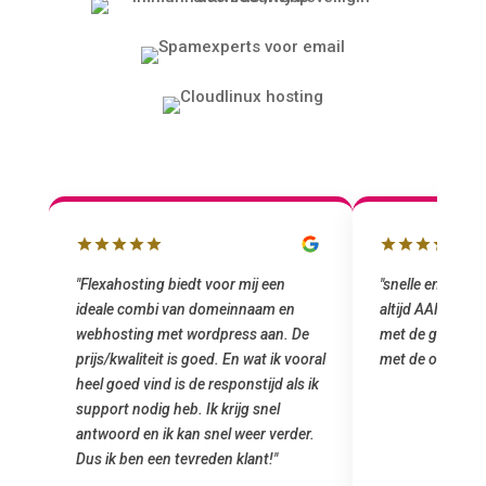
lbox
"Flexahosting biedt voor mij een
"snelle en vriend
ideale combi van domeinnaam en
altijd AAN (: fij
 mij
webhosting met wordpress aan. De
met de grote jon
prijs/kwaliteit is goed. En wat ik vooral
met de overstap
heel goed vind is de responstijd als ik
n
support nodig heb. Ik krijg snel
antwoord en ik kan snel weer verder.
Dus ik ben een tevreden klant!"