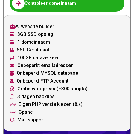

Controleer domeinnaam
AI website builder

3GB SSD opslag

1 domeinnaam

SSL Certificaat

100GB dataverkeer

Onbeperkt emailadressen

Onbeperkt MYSQL database

Onbeperkt FTP Account

Gratis wordpress (+300 scripts)

3 dagen backups

Eigen PHP versie kiezen (8.x)

Cpanel

Mail support
