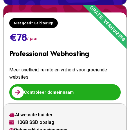
Niet goed? Geld terug!
€78
/ jaar
Professional Webhosting
Meer snelheid, ruimte en vrijheid voor groeiende
websites

Controleer domeinnaam
AI website builder

10GB SSD opslag

Onbeperkt domeinnamen