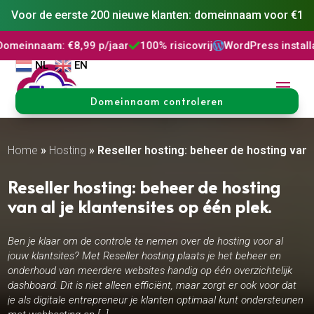
Voor de eerste 200 nieuwe klanten: domeinnaam voor €1
: €8,99 p/jaar
100% risicovrij
WordPress installatie
DNS 



NL
EN
Domeinnaam controleren
Home
»
Hosting
»
Reseller hosting: beheer de hosting van a
Reseller hosting: beheer de hosting
van al je klantensites op één plek.​
Ben je klaar om de controle te nemen over de hosting voor al
jouw klantsites? Met Reseller hosting plaats je het beheer en
onderhoud van meerdere websites handig op één overzichtelijk
dashboard. Dit is niet alleen efficiënt, maar zorgt er ook voor dat
je als digitale entrepreneur je klanten optimaal kunt ondersteunen