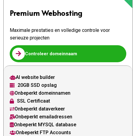
Premium Webhosting
Maximale prestaties en volledige controle voor
serieuze projecten

Controleer domeinnaam
AI website builder

20GB SSD opslag

Onbeperkt domeinnamen

SSL Certificaat

Onbeperkt dataverkeer

Onbeperkt emailadressen

Onbeperkt MYSQL database

Onbeperkt FTP Accounts
