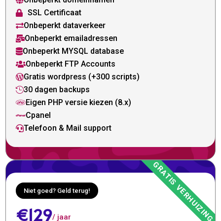

SSL Certificaat

Onbeperkt dataverkeer

Onbeperkt emailadressen

Onbeperkt MYSQL database

Onbeperkt FTP Accounts

Gratis wordpress (+300 scripts)

30 dagen backups

Eigen PHP versie kiezen (8.x)

Cpanel

Telefoon & Mail support

Niet goed? Geld terug!
€129
/ jaar