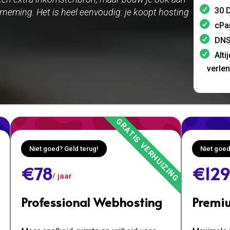
30 D
neming. Het is heel eenvoudig: je koopt hosting
cPa
DNS
Alti
verle
Niet goed? Geld terug!
Niet goed
€78
€129
/ jaar
Professional Webhosting
Premi