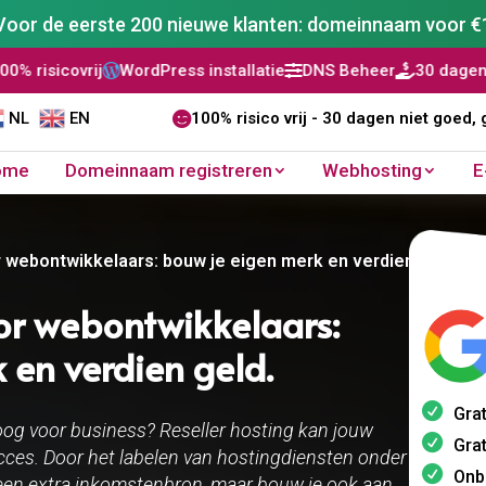
Voor de eerste 200 nieuwe klanten: domeinnaam voor €
j
WordPress installatie
DNS Beheer
30 dagen niet goed, g



NL
EN

100% risico vrij - 30 dagen niet goed, 
ome
Domeinnaam registreren
Webhosting
E
 webontwikkelaars: bouw je eigen merk en verdien geld.​
oor webontwikkelaars:
en verdien geld.​
Grat
og voor business? Reseller hosting kan jouw
Grat
ces. Door het labelen van hostingdiensten onder
Onb
n een extra inkomstenbron, maar bouw je ook aan