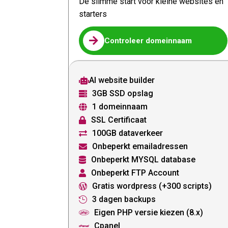
De slimme start voor kleine websites en
starters

Controleer domeinnaam
AI website builder

3GB SSD opslag

1 domeinnaam

SSL Certificaat

100GB dataverkeer

Onbeperkt emailadressen

Onbeperkt MYSQL database

Onbeperkt FTP Account

Gratis wordpress (+300 scripts)

3 dagen backups

Eigen PHP versie kiezen (8.x)

Cpanel
