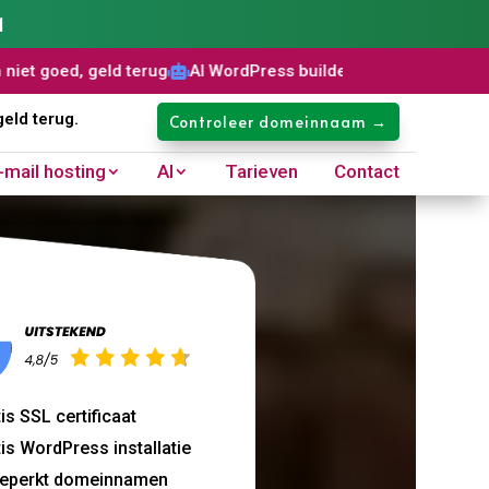
1
eld terug
AI WordPress builder
Gratis SSL certificaat
Dome



geld terug.
Controleer domeinnaam →
-mail hosting
AI
Tarieven
Contact
is SSL certificaat
is WordPress installatie
eperkt domeinnamen