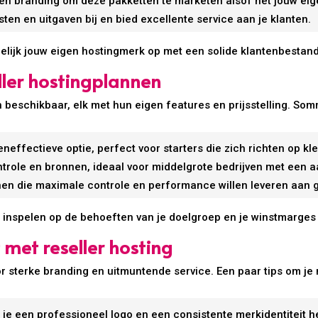
en branding om deze pakketten te marketen alsof het jouw eige
en en uitgaven bij en bied excellente service aan je klanten.
delijk jouw eigen hostingmerk op met een solide klantenbestand
ller hostingplannen
n beschikbaar, elk met hun eigen features en prijsstelling. Som
effectieve optie, perfect voor starters die zich richten op kle
trole en bronnen, ideaal voor middelgrote bedrijven met een aa
en die maximale controle en performance willen leveren aan g
ter inspelen op de behoeften van je doelgroep en je winstmarges
 met reseller hosting
 sterke branding en uitmuntende service. Een paar tips om je m
 je een professioneel logo en een consistente merkidentiteit h