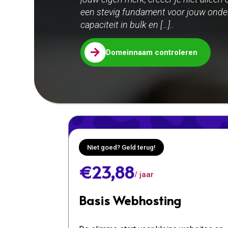
een stevig fundament voor jouw onder
capaciteit in bulk en […]..

Domeinnaam controleren
Niet goed? Geld terug!
€23,88
/ jaar
Basis Webhosting