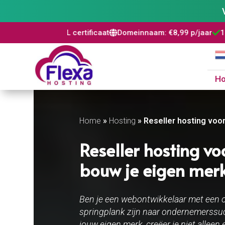
tis SSL certificaat
Domeinnaam: €8,99 p/jaar
100% risicovri


H
Home
»
Hosting
»
Reseller hosting voor
Reseller hosting v
bouw je eigen merk 
Ben je een webontwikkelaar met een o
springplank zijn naar ondernemerssuc
jouw eigen merk, creëer je niet allee