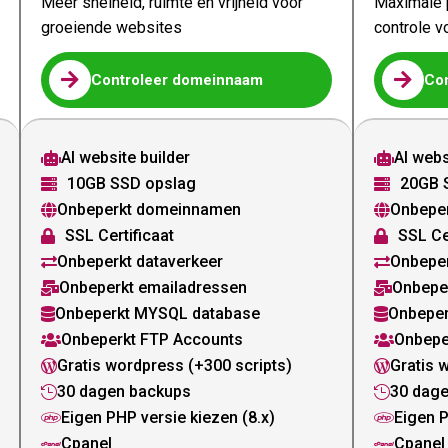
Meer snelheid, ruimte en vrijheid voor
Maximale p
groeiende websites
controle v


Controleer domeinnaam
Co
AI website builder
AI webs


10GB SSD opslag
20GB 


Onbeperkt domeinnamen
Onbepe


SSL Certificaat
SSL Ce


Onbeperkt dataverkeer
Onbeper


Onbeperkt emailadressen
Onbepe


Onbeperkt MYSQL database
Onbeper


Onbeperkt FTP Accounts
Onbepe


Gratis wordpress (+300 scripts)
Gratis 


30 dagen backups
30 dag


Eigen PHP versie kiezen (8.x)
Eigen P


Cpanel
Cpanel

