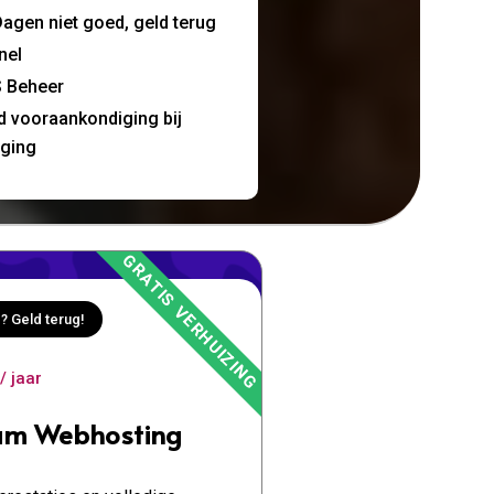
agen niet goed, geld terug
nel
 Beheer
jd vooraankondiging bij
nging
? Geld terug!
/ jaar
um Webhosting