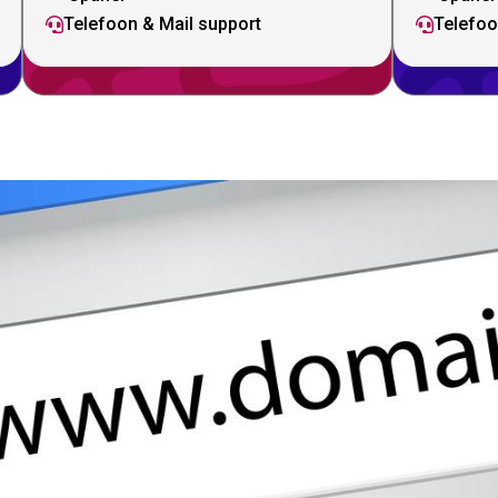
Telefoon & Mail support
Telefoo

