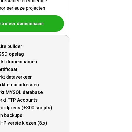
restaties en volledige
oor serieuze projecten
ntroleer domeinnaam
ite builder
SSD opslag
rkt domeinnamen
rtificaat
kt dataverkeer
rkt emailadressen
kt MYSQL database
rkt FTP Accounts
wordpress (+300 scripts)
en backups
HP versie kiezen (8.x)