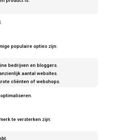
n product is.
.
mige populaire opties zijn:
ine bedrijven en bloggers.
nzienlijk aantal websites.
rote cliënten of webshops.
 optimaliseren.
erk te versterken zijn:
ebt.