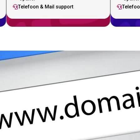
Telefoon & Mail support
Telefoo

