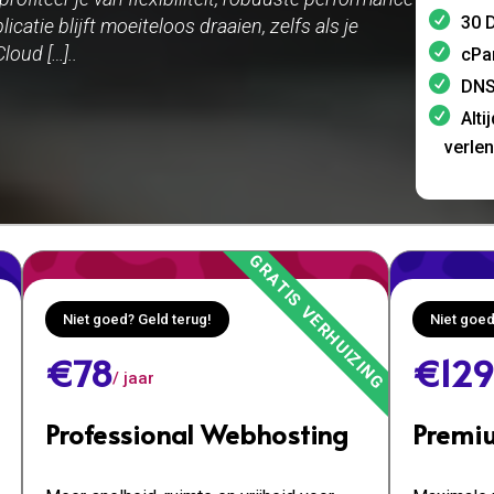
30 D
icatie blijft moeiteloos draaien, zelfs als je
loud […]..
cPa
DNS
Alti
verle
Niet goed? Geld terug!
Niet goed
€78
€129
/ jaar
Professional Webhosting
Premi