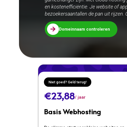
en kostenefficiëntie. Je website of appl
bezoekersaantallen de pan uit rijzen. C

Domeinnaam controleren
Niet goed? Geld terug!
€23,88
/ jaar
Basis Webhosting