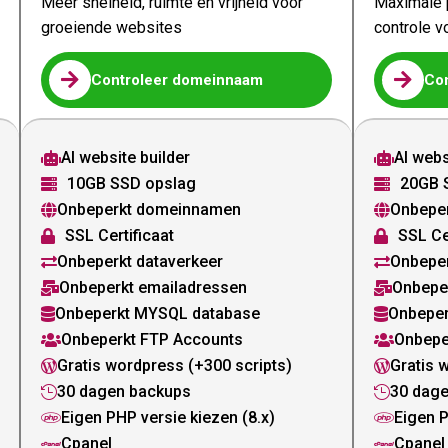
Meer snelheid, ruimte en vrijheid voor
Maximale p
groeiende websites
controle v


Controleer domeinnaam
Co
AI website builder
AI webs


10GB SSD opslag
20GB 


Onbeperkt domeinnamen
Onbepe


SSL Certificaat
SSL Ce


Onbeperkt dataverkeer
Onbeper


Onbeperkt emailadressen
Onbepe


Onbeperkt MYSQL database
Onbeper


Onbeperkt FTP Accounts
Onbepe


Gratis wordpress (+300 scripts)
Gratis 


30 dagen backups
30 dag


Eigen PHP versie kiezen (8.x)
Eigen P


Cpanel
Cpanel

