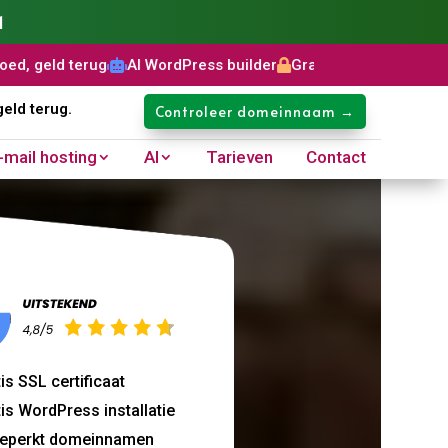
1
AI WordPress builder
Gratis SSL certificaat
Domeinnaam: 



geld terug.
Controleer domeinnaam →
-mail hosting
AI
Tarieven
Contact
is SSL certificaat
is WordPress installatie
eperkt domeinnamen