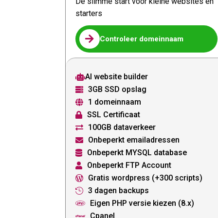
De slimme start voor kleine websites en
starters

Controleer domeinnaam
AI website builder

3GB SSD opslag

1 domeinnaam

SSL Certificaat

100GB dataverkeer

Onbeperkt emailadressen

Onbeperkt MYSQL database

Onbeperkt FTP Account

Gratis wordpress (+300 scripts)

3 dagen backups

Eigen PHP versie kiezen (8.x)

Cpanel
