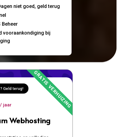
agen niet goed, geld terug
nel
 Beheer
jd vooraankondiging bij
nging
? Geld terug!
/ jaar
um Webhosting