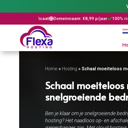
ertificaat
Domeinnaam: €8,99 p/jaar
100% risicovrij
WordPr



H
Home
»
Hosting
»
Schaal moeiteloos me
Schaal moeiteloos 
snelgroeiende bedri
Ben je klaar om je snelgroeiende bedri
hosting? Het naadloos op- en afschalen
gamechanger zijn. Met cloud hosting pr