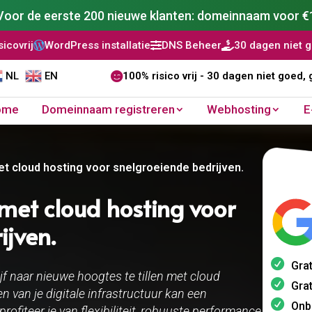
Voor de eerste 200 nieuwe klanten: domeinnaam voor €
ess installatie
DNS Beheer
30 dagen niet goed, geld terug


NL
EN

100% risico vrij - 30 dagen niet goed, 
ome
Domeinnaam registreren
Webhosting
E
t cloud hosting voor snelgroeiende bedrijven.​
met cloud hosting voor
jven.​
Grat
jf naar nieuwe hoogtes te tillen met cloud
Grat
 van je digitale infrastructuur kan een
Onb
ofiteer je van flexibiliteit, robuuste performance