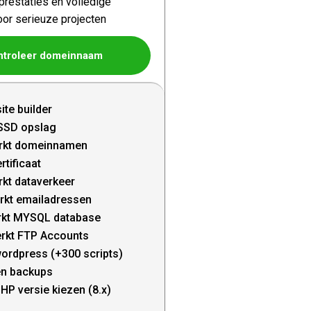
restaties en volledige
oor serieuze projecten
ntroleer domeinnaam
ite builder
SSD opslag
rkt domeinnamen
rtificaat
kt dataverkeer
rkt emailadressen
kt MYSQL database
rkt FTP Accounts
wordpress (+300 scripts)
en backups
HP versie kiezen (8.x)