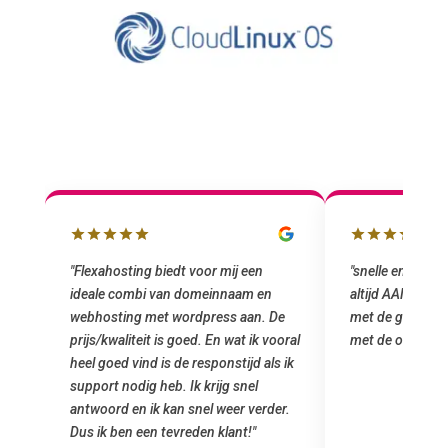
"snelle en vriendelijke service. staat
"Top service. I
altijd AAN (: fijne prijzen vergeleken
het installeren
e
met de grote jongens en dus nu al blij
was meteen doo
oral
met de overstap!"
gemaakt. Top se
 ik
startup! Zeker e
Goedkoop en de k
r.