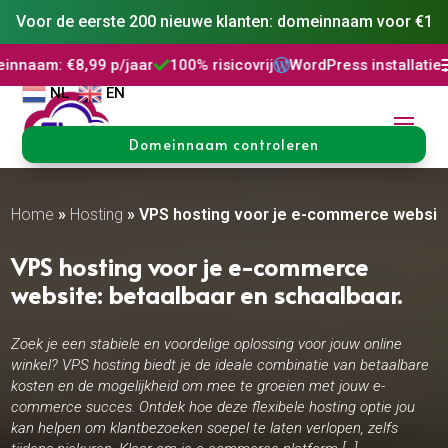
Voor de eerste 200 nieuwe klanten: domeinnaam voor €1
p/jaar
100% risicovrij
WordPress installatie
DNS Beheer



NL
EN
Domeinnaam controleren
Home
»
Hosting
»
VPS hosting voor je e-commerce website:
VPS hosting voor je e-commerce
website: betaalbaar en schaalbaar.​
Zoek je een stabiele en voordelige oplossing voor jouw online
winkel? VPS hosting biedt je de ideale combinatie van betaalbare
kosten en de mogelijkheid om mee te groeien met jouw e-
commerce succes. Ontdek hoe deze flexibele hosting optie jou
kan helpen om klantbezoeken soepel te laten verlopen, zelfs