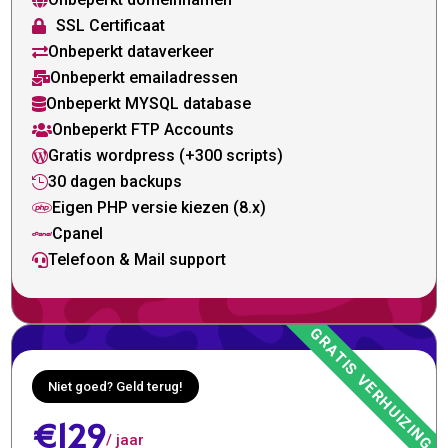

SSL Certificaat

Onbeperkt dataverkeer

Onbeperkt emailadressen

Onbeperkt MYSQL database

Onbeperkt FTP Accounts

Gratis wordpress (+300 scripts)

30 dagen backups

Eigen PHP versie kiezen (8.x)

Cpanel

Telefoon & Mail support

Niet goed? Geld terug!
€129
/ jaar