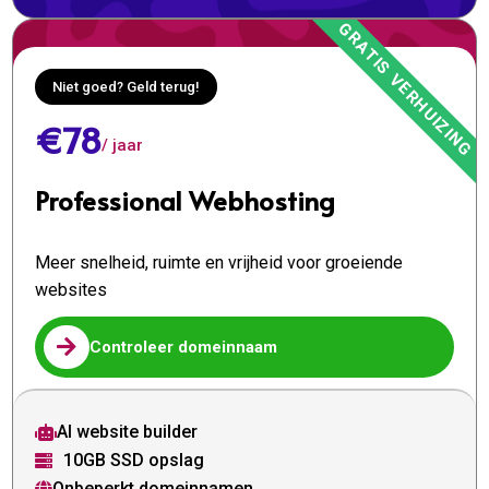
Niet goed? Geld terug!
€78
/ jaar
Professional Webhosting
Meer snelheid, ruimte en vrijheid voor groeiende
websites

Controleer domeinnaam
AI website builder

10GB SSD opslag

Onbeperkt domeinnamen