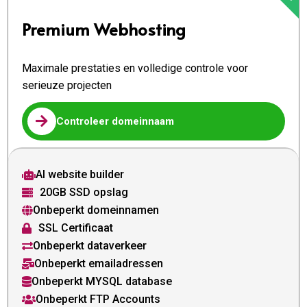
Premium Webhosting
Maximale prestaties en volledige controle voor
serieuze projecten

Controleer domeinnaam
AI website builder

20GB SSD opslag

Onbeperkt domeinnamen

SSL Certificaat

Onbeperkt dataverkeer

Onbeperkt emailadressen

Onbeperkt MYSQL database

Onbeperkt FTP Accounts
