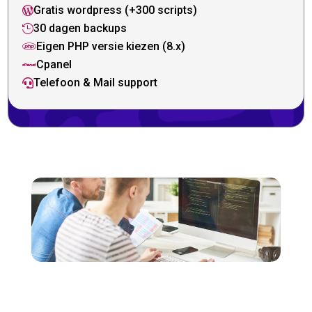
Gratis wordpress (+300 scripts)

30 dagen backups

Eigen PHP versie kiezen (8.x)

Cpanel

Telefoon & Mail support
