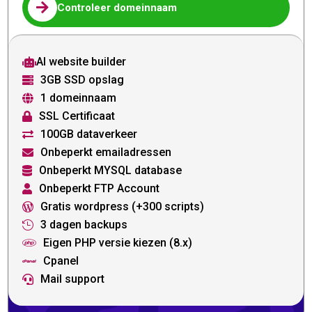

Controleer domeinnaam
AI website builder

3GB SSD opslag

1 domeinnaam

SSL Certificaat

100GB dataverkeer

Onbeperkt emailadressen

Onbeperkt MYSQL database

Onbeperkt FTP Account

Gratis wordpress (+300 scripts)

3 dagen backups

Eigen PHP versie kiezen (8.x)

Cpanel

Mail support
