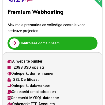
Premium Webhosting
Maximale prestaties en volledige controle voor
serieuze projecten

Controleer domeinnaam
AI website builder

20GB SSD opslag

Onbeperkt domeinnamen

SSL Certificaat

Onbeperkt dataverkeer

Onbeperkt emailadressen

Onbeperkt MYSQL database

Onbeperkt FTP Accounts
