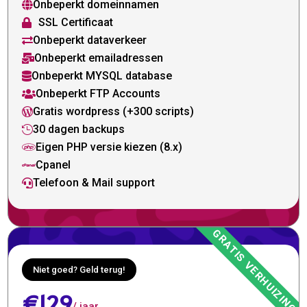
Onbeperkt domeinnamen

SSL Certificaat

Onbeperkt dataverkeer

Onbeperkt emailadressen

Onbeperkt MYSQL database

Onbeperkt FTP Accounts

Gratis wordpress (+300 scripts)

30 dagen backups

Eigen PHP versie kiezen (8.x)

Cpanel

Telefoon & Mail support

Niet goed? Geld terug!
€129
/ jaar