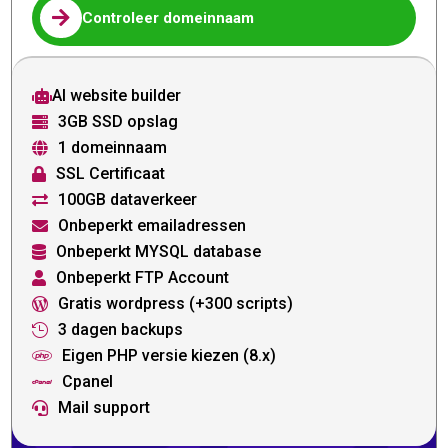

Controleer domeinnaam
AI website builder

3GB SSD opslag

1 domeinnaam

SSL Certificaat

100GB dataverkeer

Onbeperkt emailadressen

Onbeperkt MYSQL database

Onbeperkt FTP Account

Gratis wordpress (+300 scripts)

3 dagen backups

Eigen PHP versie kiezen (8.x)

Cpanel

Mail support
