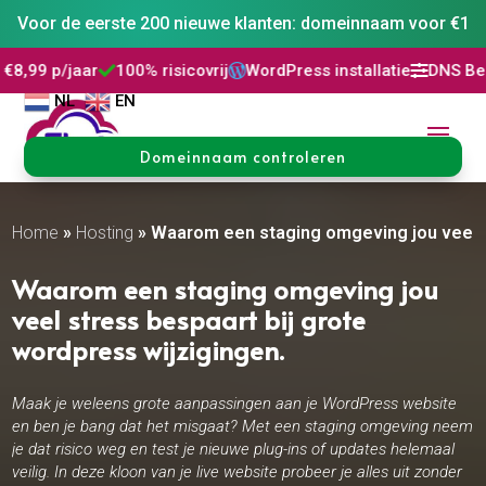
Voor de eerste 200 nieuwe klanten: domeinnaam voor €1
100% risicovrij
WordPress installatie
DNS Beheer
30 dag




NL
EN
Domeinnaam controleren
Home
»
Hosting
»
Waarom een staging omgeving jou veel st
Waarom een staging omgeving jou
veel stress bespaart bij grote
wordpress wijzigingen.
Maak je weleens grote aanpassingen aan je WordPress website
en ben je bang dat het misgaat? Met een staging omgeving neem
je dat risico weg en test je nieuwe plug-ins of updates helemaal
veilig. In deze kloon van je live website probeer je alles uit zonder