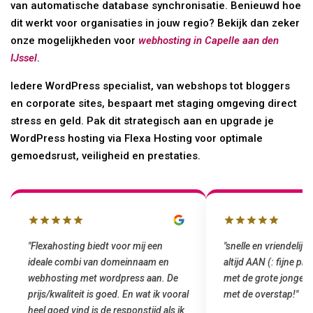
van automatische database synchronisatie. Benieuwd hoe
dit werkt voor organisaties in jouw regio? Bekijk dan zeker
onze mogelijkheden voor
webhosting in Capelle aan den
IJssel
.
Iedere WordPress specialist, van webshops tot bloggers
en corporate sites, bespaart met staging omgeving direct
stress en geld. Pak dit strategisch aan en upgrade je
WordPress hosting via Flexa Hosting voor optimale
gemoedsrust, veiligheid en prestaties.
"snelle en vriendelijke service. staat
"Top service. Ik had
altijd AAN (: fijne prijzen vergeleken
het installeren van 
met de grote jongens en dus nu al blij
was meteen door hun
met de overstap!"
gemaakt. Top service
startup! Zeker een a