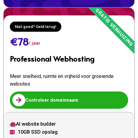
Niet goed? Geld terug!
€78
/ jaar
Professional Webhosting
Meer snelheid, ruimte en vrijheid voor groeiende
websites

Controleer domeinnaam
AI website builder

10GB SSD opslag
