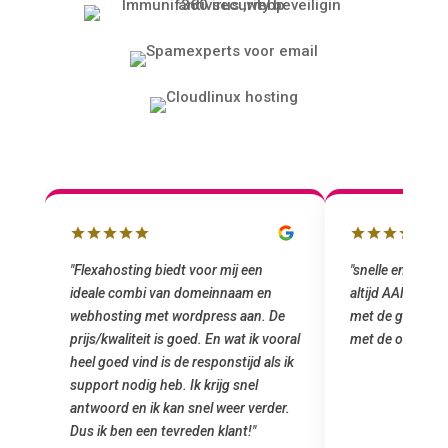
"snelle en vriendelijke service. staat
"Top service. I
altijd AAN (: fijne prijzen vergeleken
het installeren
e
met de grote jongens en dus nu al blij
was meteen doo
oral
met de overstap!"
gemaakt. Top se
 ik
startup! Zeker e
Goedkoop en de k
r.