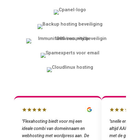
lbox
"Flexahosting biedt voor mij een
"snelle en vriend
ideale combi van domeinnaam en
altijd AAN (: fij
 mij
webhosting met wordpress aan. De
met de grote jon