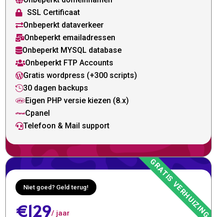

SSL Certificaat

Onbeperkt dataverkeer

Onbeperkt emailadressen

Onbeperkt MYSQL database

Onbeperkt FTP Accounts

Gratis wordpress (+300 scripts)

30 dagen backups

Eigen PHP versie kiezen (8.x)

Cpanel

Telefoon & Mail support

Niet goed? Geld terug!
€129
/ jaar