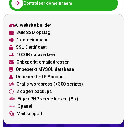

Controleer domeinnaam
AI website builder

3GB SSD opslag

1 domeinnaam

SSL Certificaat

100GB dataverkeer

Onbeperkt emailadressen

Onbeperkt MYSQL database

Onbeperkt FTP Account

Gratis wordpress (+300 scripts)

3 dagen backups

Eigen PHP versie kiezen (8.x)

Cpanel

Mail support
