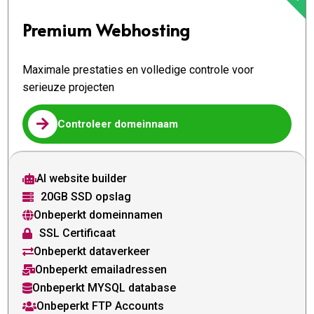
Premium Webhosting
Maximale prestaties en volledige controle voor
serieuze projecten

Controleer domeinnaam
AI website builder

20GB SSD opslag

Onbeperkt domeinnamen

SSL Certificaat

Onbeperkt dataverkeer

Onbeperkt emailadressen

Onbeperkt MYSQL database

Onbeperkt FTP Accounts
