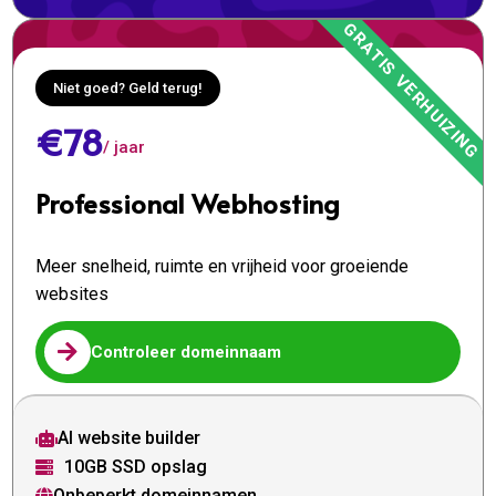
Niet goed? Geld terug!
€78
/ jaar
Professional Webhosting
Meer snelheid, ruimte en vrijheid voor groeiende
websites

Controleer domeinnaam
AI website builder

10GB SSD opslag

Onbeperkt domeinnamen