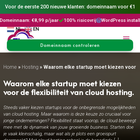
Voor de eerste 200 nieuwe klanten: domeinnaam voor €1
m: €8,99 p/jaar
100% risicovrij
WordPress installatie
DNS



NL
EN
Domeinnaam controleren
Home
»
Hosting
»
Waarom elke startup moet kiezen voor de f
Waarom elke startup moet kiezen
voor de flexibiliteit van cloud hosting.​
Steeds vaker kiezen startups voor de onbegrensde mogelijkheden
van cloud hosting. Maar waarom is deze keuze zo cruciaal voor
jonge ondernemingen? Flexibiliteit staat voorop; de cloud beweegt
mee met de dynamiek van jouw groeiende business. Starten doe
je vaak kleinschalig, maar wat als je plots een groeispurt