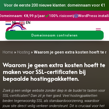
Voor de eerste 200 nieuwe klanten: domeinnaam voor €1
: €8,99 p/jaar
100% risicovrij
WordPress installatie
DNS



NL
EN
Domeinnaam controleren
Home
»
Hosting
»
Waarom je geen extra kosten hoeft te ma
Waarom je geen extra kosten hoeft te
maken voor SSL-certificaten bij
bepaalde hostingpakketten.​
Zoek jij een veilige website zonder diep in de buidel te tasten voor
SSL-certificaten? Dan zit je hier goed. Veel hostingpakketten
bieden tegenwoordig SSL als standaardvoorziening, waardoor
jouw site direct veilig verkeer ondersteunt. Dit is cruciaal voor het