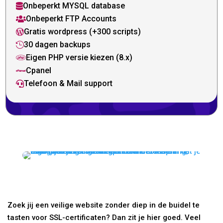
Onbeperkt MYSQL database

Onbeperkt FTP Accounts

Gratis wordpress (+300 scripts)

30 dagen backups

Eigen PHP versie kiezen (8.x)

Cpanel

Telefoon & Mail support

Zoek jij een veilige website zonder diep in de buidel te
tasten voor SSL-certificaten? Dan zit je hier goed. Veel