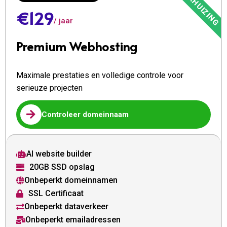
€129
/ jaar
Premium Webhosting
Maximale prestaties en volledige controle voor
serieuze projecten

Controleer domeinnaam
AI website builder

20GB SSD opslag

Onbeperkt domeinnamen

SSL Certificaat

Onbeperkt dataverkeer

Onbeperkt emailadressen
