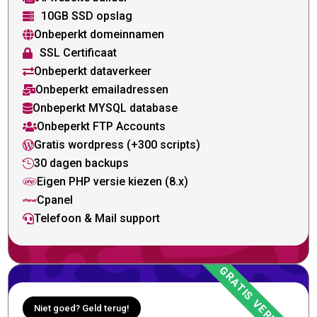
10GB SSD opslag

Onbeperkt domeinnamen

SSL Certificaat

Onbeperkt dataverkeer

Onbeperkt emailadressen

Onbeperkt MYSQL database

Onbeperkt FTP Accounts

Gratis wordpress (+300 scripts)

30 dagen backups

Eigen PHP versie kiezen (8.x)

Cpanel

Telefoon & Mail support

Niet goed? Geld terug!