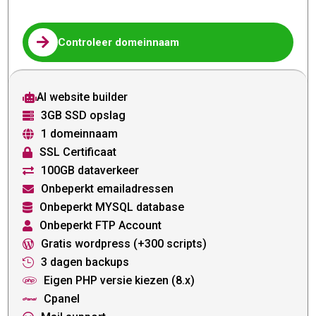

Controleer domeinnaam
AI website builder

3GB SSD opslag

1 domeinnaam

SSL Certificaat

100GB dataverkeer

Onbeperkt emailadressen

Onbeperkt MYSQL database

Onbeperkt FTP Account

Gratis wordpress (+300 scripts)

3 dagen backups

Eigen PHP versie kiezen (8.x)

Cpanel
