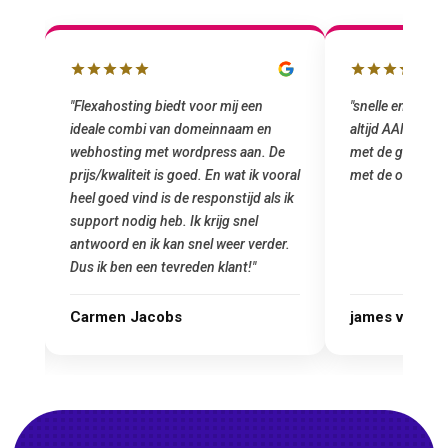
box
"Flexahosting biedt voor mij een
"snelle en vriend
ideale combi van domeinnaam en
altijd AAN (: fij
mij
webhosting met wordpress aan. De
met de grote jon
prijs/kwaliteit is goed. En wat ik vooral
met de overstap
heel goed vind is de responstijd als ik
n
support nodig heb. Ik krijg snel
antwoord en ik kan snel weer verder.
Dus ik ben een tevreden klant!"
Carmen Jacobs
james van ora