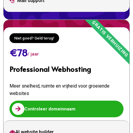
Mail support

Niet goed? Geld terug!
€78
/ jaar
Professional Webhosting
Meer snelheid, ruimte en vrijheid voor groeiende
websites

Controleer domeinnaam
AI website builder
