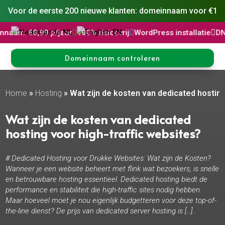
Voor de eerste 200 nieuwe klanten: domeinnaam voor €1
NL
EN
99 p/jaar

100% risicovrij

WordPress installatie

DNS Beheer

Domeinnaam controleren
Home
»
Hosting
»
Wat zijn de kosten van dedicated hosting
Wat zijn de kosten van dedicated
hosting voor high-traffic websites?
# Dedicated Hosting voor Drukke Websites: Wat zijn de Kosten?
Wanneer je een website beheert met flink wat bezoekers, is snelle
en betrouwbare hosting essentieel. Dedicated hosting biedt de
performance en stabiliteit die high-traffic sites nodig hebben.
Maar hoeveel moet je nou eigenlijk budgetteren voor deze top-of-
the-line dienst? De prijs van dedicated server hosting is […]..