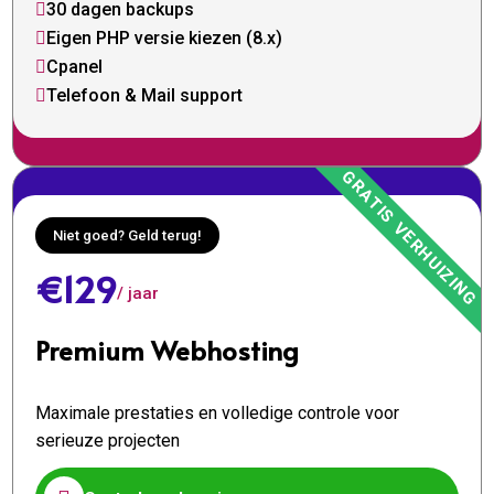
30 dagen backups

Eigen PHP versie kiezen (8.x)

Cpanel

Telefoon & Mail support

Niet goed? Geld terug!
€129
/ jaar
Premium Webhosting
Maximale prestaties en volledige controle voor
serieuze projecten