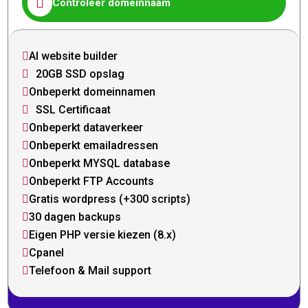

Controleer domeinnaam
AI website builder

20GB SSD opslag

Onbeperkt domeinnamen

SSL Certificaat

Onbeperkt dataverkeer

Onbeperkt emailadressen

Onbeperkt MYSQL database

Onbeperkt FTP Accounts

Gratis wordpress (+300 scripts)

30 dagen backups

Eigen PHP versie kiezen (8.x)

Cpanel

Telefoon & Mail support
