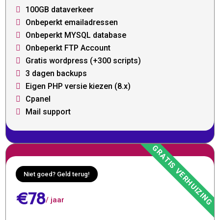
100GB dataverkeer

Onbeperkt emailadressen

Onbeperkt MYSQL database

Onbeperkt FTP Account

Gratis wordpress (+300 scripts)

3 dagen backups

Eigen PHP versie kiezen (8.x)

Cpanel

Mail support

Niet goed? Geld terug!
€78
/ jaar