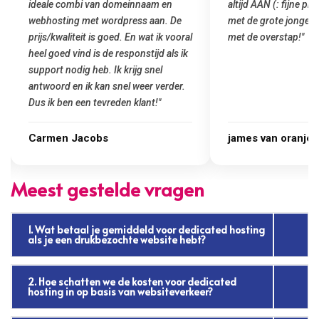
altijd AAN (: fijne prijzen vergeleken
het installeren
e
met de grote jongens en dus nu al blij
was meteen door
oral
met de overstap!"
gemaakt. Top se
 ik
startup! Zeker e
Goedkoop en de k
r.
james van oranje
Marcel Thijs
Meest gestelde vragen
1. Wat betaal je gemiddeld voor dedicated hosting
als je een drukbezochte website hebt?
2. Hoe schatten we de kosten voor dedicated
hosting in op basis van websiteverkeer?