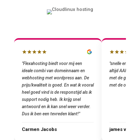
ahosting biedt voor mij een
"snelle en vriendelijke service. st
le combi van domeinnaam en
altijd AAN (: fijne prijzen vergele
osting met wordpress aan. De
met de grote jongens en dus nu al
/kwaliteit is goed. En wat ik vooral
met de overstap!"
goed vind is de responstijd als ik
rt nodig heb. Ik krijg snel
ord en ik kan snel weer verder.
k ben een tevreden klant!"
men Jacobs
james van oranje