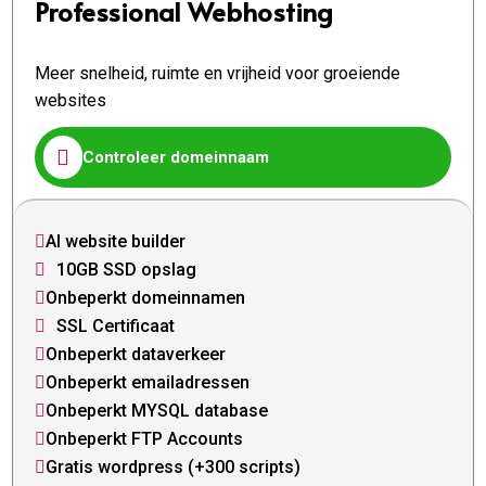
Professional Webhosting
Meer snelheid, ruimte en vrijheid voor groeiende
websites

Controleer domeinnaam
AI website builder

10GB SSD opslag

Onbeperkt domeinnamen

SSL Certificaat

Onbeperkt dataverkeer

Onbeperkt emailadressen

Onbeperkt MYSQL database

Onbeperkt FTP Accounts

Gratis wordpress (+300 scripts)
