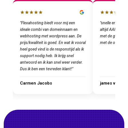
box
"Flexahosting biedt voor mij een
"snelle en vriend
ideale combi van domeinnaam en
altijd AAN (: fij
mij
webhosting met wordpress aan. De
met de grote jon
prijs/kwaliteit is goed. En wat ik vooral
met de overstap
heel goed vind is de responstijd als ik
n
support nodig heb. Ik krijg snel
antwoord en ik kan snel weer verder.
Dus ik ben een tevreden klant!"
Carmen Jacobs
james van ora