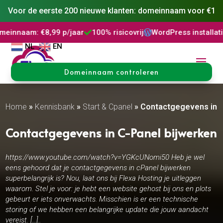
Voor de eerste 200 nieuwe klanten: domeinnaam voor €1
: €8,99 p/jaar
100% risicovrij
WordPress installatie
DNS 



NL
EN
Domeinnaam controleren
Home
»
Kennisbank
»
Start & Cpanel
»
Contactgegevens in C
Contactgegevens in C-Panel bijwerken
https://www.youtube.com/watch?v=YGKcUNomi50 Heb je wel
eens gehoord dat je contactgegevens in cPanel bijwerken
superbelangrijk is? Nou, laat ons bij Flexa Hosting je uitleggen
waarom. Stel je voor: je hebt een website gehost bij ons en plots
gebeurt er iets onverwachts. Misschien is er een technische
storing of we hebben een belangrijke update die jouw aandacht
vereist. […]..