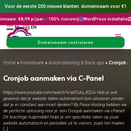
Voor de eerste 200 nieuwe klanten: domeinnaam voor €1
99 p/jaar
100% risicovrij
WordPress installatie
DNS Behe



NL
EN
Domeinnaam controleren
Home
»
Kennisbank
»
Automatisering & Back-ups
»
Cronjob a
Cronjob aanmaken via C-Panel
https://www.youtube.com/watch?v=pfCutu_K2Uo Heb je ooit
gewenst dat je website taken automatisch kon uitvoeren zonder
dat je er constant aan moet denken? Bij Flexa Hosting hebben we
de perfecte oplossing voor je: een Cronjob aanmaken via cPanel!
Dit krachtige hulpmiddel helpt je om specifieke taken op jouw
website automatisch en periodiek uit te voeren, zoals het maken
[…]..