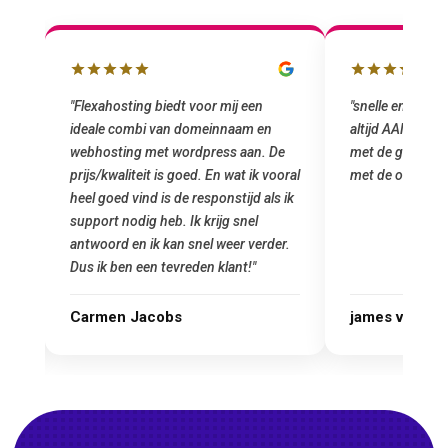
"snelle en vriendelijke service. staat
"Top service. I
altijd AAN (: fijne prijzen vergeleken
het installeren
e
met de grote jongens en dus nu al blij
was meteen doo
oral
met de overstap!"
gemaakt. Top se
 ik
startup! Zeker e
Goedkoop en de k
r.
james van oranje
Marcel Thijs