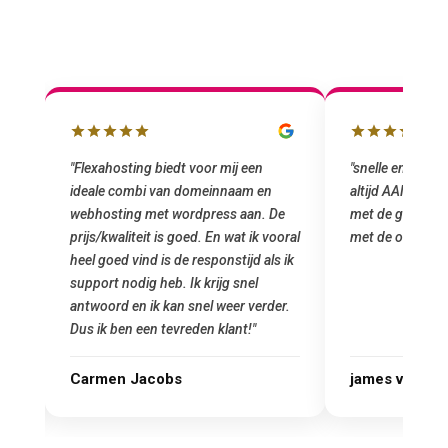
"snelle en vriendelijke service. staat
"Top service. I
altijd AAN (: fijne prijzen vergeleken
het installeren
e
met de grote jongens en dus nu al blij
was meteen doo
oral
met de overstap!"
gemaakt. Top se
 ik
startup! Zeker e
Goedkoop en de k
r.
james van oranje
Marcel Thijs