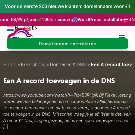
Voor de eerste 200 nieuwe klanten: domeinnaam voor €1
9 p/jaar
100% risicovrij
WordPress installatie
DNS Behee



NL
EN
Domeinnaam controleren
Home
»
Kennisbank
»
Domeinen & DNS
»
Een A record toev
Een A record toevoegen in de DNS
https://www.youtube.com/watch?v=7io4B3RHplk Bij Flexa Hosting
weten we hoe belangrijk het is om jouw website altijd bereikbaar
te houden. Een manier om dit te verzekeren, is door een A record
toe te voegen in de DNS. Misschien vraag je je af: "Wat is dat, een
A record?" Nou, simpel gezegd, het is een soort wegwijzer op het
[…]..