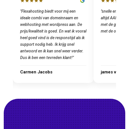
"snelle en vriendelijke service. staat
"Top service.
en
altijd AAN (: fijne prijzen vergeleken
het installer
. De
met de grote jongens en dus nu al blij
was meteen d
 vooral
met de overstap!"
gemaakt. Top
als ik
startup! Zeke
Goedkoop en d
rder.
james van oranje
Marcel Thij