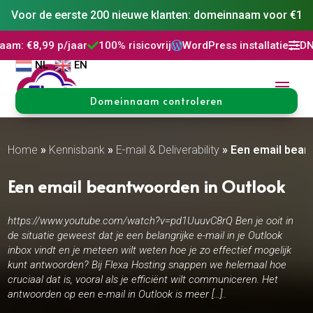
Voor de eerste 200 nieuwe klanten: domeinnaam voor €1
,99 p/jaar
100% risicovrij
WordPress installatie
DNS Behe



NL
EN
Domeinnaam controleren
Home
»
Kennisbank
»
E-mail & Deliverability
»
Een email bean
Een email beantwoorden in Outlook
https://www.youtube.com/watch?v=pd1UuuvC8rQ Ben je ooit in
de situatie geweest dat je een belangrijke e-mail in je Outlook
inbox vindt en je meteen wilt weten hoe je zo effectief mogelijk
kunt antwoorden? Bij Flexa Hosting snappen we helemaal hoe
cruciaal dat is, vooral als je efficiënt wilt communiceren. Het
antwoorden op een e-mail in Outlook is meer […]..