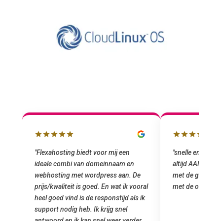
"snelle en vriendelijke service. staat
"Top service. I
altijd AAN (: fijne prijzen vergeleken
het installeren
e
met de grote jongens en dus nu al blij
was meteen doo
oral
met de overstap!"
gemaakt. Top se
 ik
startup! Zeker e
Goedkoop en de k
r.