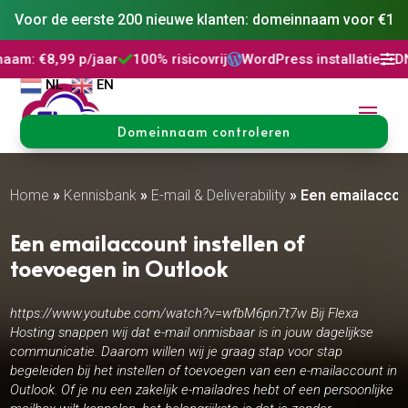
Voor de eerste 200 nieuwe klanten: domeinnaam voor €1
p/jaar
100% risicovrij
WordPress installatie
DNS Beheer



NL
EN
Domeinnaam controleren
Home
»
Kennisbank
»
E-mail & Deliverability
»
Een emailaccoun
Een emailaccount instellen of
toevoegen in Outlook
https://www.youtube.com/watch?v=wfbM6pn7t7w Bij Flexa
Hosting snappen wij dat e-mail onmisbaar is in jouw dagelijkse
communicatie. Daarom willen wij je graag stap voor stap
begeleiden bij het instellen of toevoegen van een e-mailaccount in
Outlook. Of je nu een zakelijk e-mailadres hebt of een persoonlijke