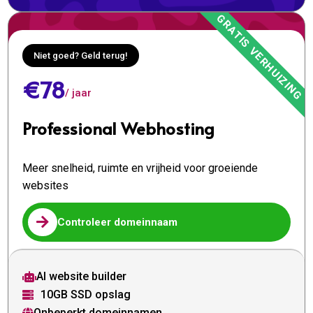
Niet goed? Geld terug!
€78
/ jaar
Professional Webhosting
Meer snelheid, ruimte en vrijheid voor groeiende
websites

Controleer domeinnaam
AI website builder

10GB SSD opslag

Onbeperkt domeinnamen