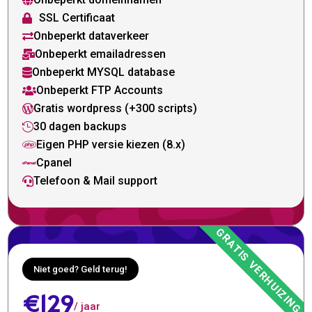

SSL Certificaat

Onbeperkt dataverkeer

Onbeperkt emailadressen

Onbeperkt MYSQL database

Onbeperkt FTP Accounts

Gratis wordpress (+300 scripts)

30 dagen backups

Eigen PHP versie kiezen (8.x)

Cpanel

Telefoon & Mail support

Niet goed? Geld terug!
€129
/ jaar