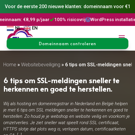
Voor de eerste 200 nieuwe klanten: domeinnaam voor €1
9 p/jaar
100% risicovrij
WordPress installatie
DNS Behee



NL
EN
Domeinnaam controleren
Home
»
Websitebeveiliging
»
6 tips om SSL-meldingen snell
6 tips om SSL-meldingen sneller te
herkennen en goed te herstellen.
Wij als hosting en domeinregistrar in Nederland en België helpen
je met 6 tips om SSL meldingen sneller te herkennen en goed te
herstellen. Zo houd je je webshop en website veilig en voorkom je
omzetverlies. Je ziet sneller wat speelt rond SSL certificaat,
HTTPS slotje dat plots weg is, verlopen datum, certificaatketen