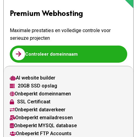
Premium Webhosting
Maximale prestaties en volledige controle voor
serieuze projecten

Controleer domeinnaam
AI website builder

20GB SSD opslag

Onbeperkt domeinnamen

SSL Certificaat

Onbeperkt dataverkeer

Onbeperkt emailadressen

Onbeperkt MYSQL database

Onbeperkt FTP Accounts
