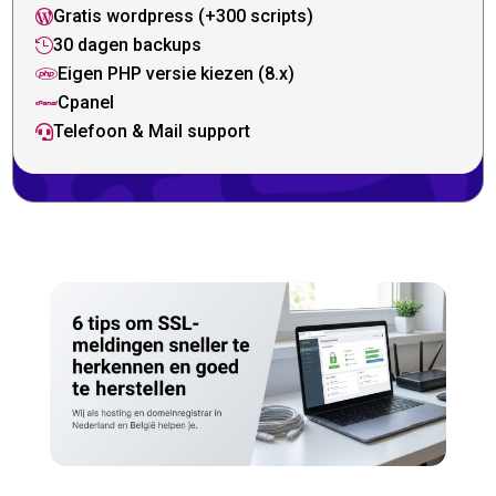
Gratis wordpress (+300 scripts)

30 dagen backups

Eigen PHP versie kiezen (8.x)

Cpanel

Telefoon & Mail support
