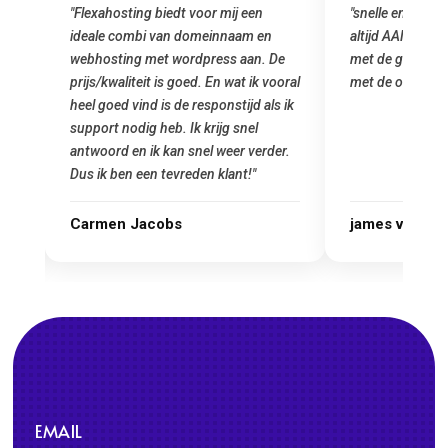
"snelle en vriendelijke service. staat
"Top service. I
altijd AAN (: fijne prijzen vergeleken
het installeren
e
met de grote jongens en dus nu al blij
was meteen doo
oral
met de overstap!"
gemaakt. Top se
 ik
startup! Zeker e
Goedkoop en de k
r.
james van oranje
Marcel Thijs
EMAIL