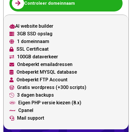

Controleer domeinnaam
AI website builder

3GB SSD opslag

1 domeinnaam

SSL Certificaat

100GB dataverkeer

Onbeperkt emailadressen

Onbeperkt MYSQL database

Onbeperkt FTP Account

Gratis wordpress (+300 scripts)

3 dagen backups

Eigen PHP versie kiezen (8.x)

Cpanel

Mail support
