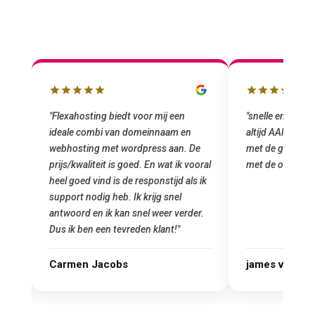
lbox
"Flexahosting biedt voor mij een
"snelle en vriend
ideale combi van domeinnaam en
altijd AAN (: fij
 mij
webhosting met wordpress aan. De
met de grote jon
prijs/kwaliteit is goed. En wat ik vooral
met de overstap
heel goed vind is de responstijd als ik
n
support nodig heb. Ik krijg snel
antwoord en ik kan snel weer verder.
Dus ik ben een tevreden klant!"
Carmen Jacobs
james van ora