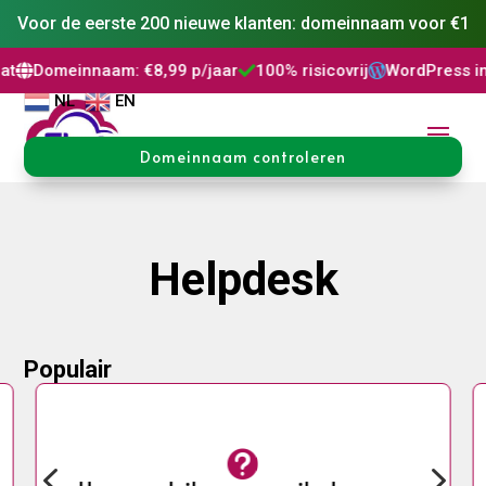
Voor de eerste 200 nieuwe klanten: domeinnaam voor €1
innaam: €8,99 p/jaar
100% risicovrij
WordPress installatie


NL
EN
Domeinnaam controleren
Helpdesk
Populair

4
5