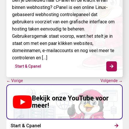
Ben je benieuwd naar cPanel en de kracht ervan
binnen webhosting? cPanel is een online Linux-
gebaseerd webhosting controlepaneel dat
gebruikers voorziet van een grafische interface om
hosting taken eenvoudig te beheren.
Gebruikersgemak staat voorop, want het stelt je in
staat om met een paar klikken websites,
domeinnamen, e-mailaccounts en nog veel meer te
controleren en […]
Start & Cpanel

←
Vorige
Volgende
→
Bekijk onze YouTube voor
meer!
Start & Cpanel
