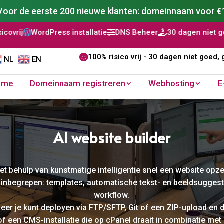
Voor de eerste 200 nieuwe klanten: domeinnaam voor €
atie
DNS Beheer
30 dagen niet goed, geld terug
AI WordP




100% risico vrij - 30 dagen niet goed, 
NL
EN
ome
Domeinnaam registreren
Webhosting
E
AI website builder​
et behulp van kunstmatige intelligentie snel een website opzet
ak inbegrepen: templates, automatische tekst- en beeldsuggest
workflow.
r je kunt deployen via FTP/SFTP, Git of een ZIP-upload en de
f een CMS-installatie die op cPanel draait in combinatie me