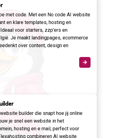
r
doe met code. Met een No code AI website
ant en klare templates, hosting en
 Ideaal voor starters, zzp’ers en
lgië. Je maakt landingpages, ecommerce
meedenkt over content, design en

uilder
ebsite builder die snapt hoe jij online
ouw je snel een website in het
ein, hosting en e mail, perfect voor
 Flexahosting combineren AI website