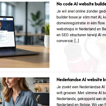
No code AI website builde
Je wil snel online zonder ge
builder bouw je slim met AI, k
domeinregistratie in één flow.
webshops in Nederland en Be
en SEO structuren terwijl AI 
conversie. […]
Nederlandse AI website b
Je zoekt een Nederlandse AI w
wilt groeien. Met slimme AI b
Nederlands, gekoppeld aan dom
Nederland en Belgie. Wij van