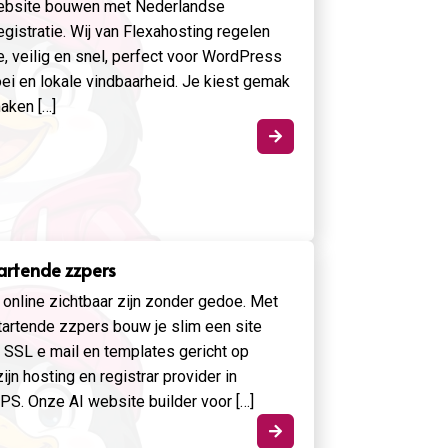
website bouwen met Nederlandse
istratie. Wij van Flexahosting regelen
e, veilig en snel, perfect voor WordPress
i en lokale vindbaarheid. Je kiest gemak
aken […]

tartende zzpers
l online zichtbaar zijn zonder gedoe. Met
tartende zzpers bouw je slim een site
 SSL e mail en templates gericht op
ijn hosting en registrar provider in
PS. Onze AI website builder voor […]
