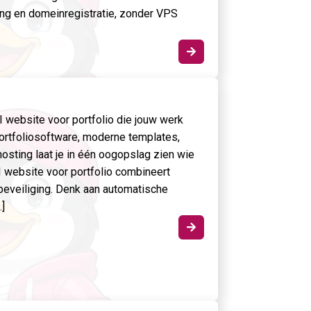
ng en domeinregistratie, zonder VPS

I website voor portfolio die jouw werk
ortfoliosoftware, moderne templates,
sting laat je in één oogopslag zien wie
AI website voor portfolio combineert
beveiliging. Denk aan automatische
…]
