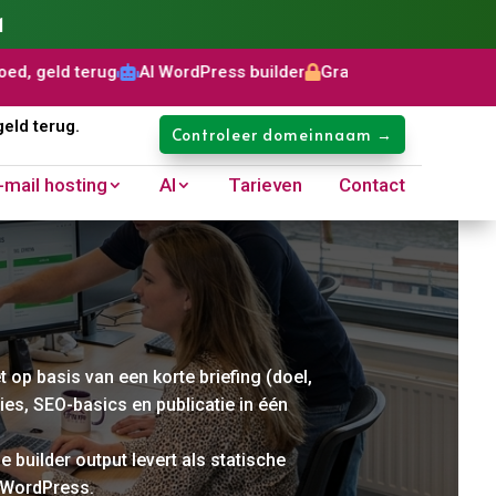
1
ress builder
Gratis SSL certificaat
Domeinnaam: €8,99 p/jaa


geld terug.
Controleer domeinnaam →
-mail hosting
AI
Tarieven
Contact
 op basis van een korte briefing (doel,
ies, SEO-basics en publicatie in één
 builder output levert als statische
t WordPress.