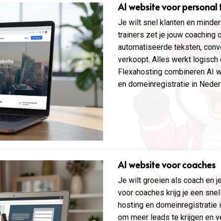
AI website voor personal 
Je wilt snel klanten en minde
trainers zet je jouw coaching
automatiseerde teksten, conve
verkoopt. Alles werkt logisch 
Flexahosting combineren AI w
en domeinregistratie in Neder
AI website voor coaches
Je wilt groeien als coach en j
voor coaches krijg je een sne
hosting en domeinregistratie 
om meer leads te krijgen en 