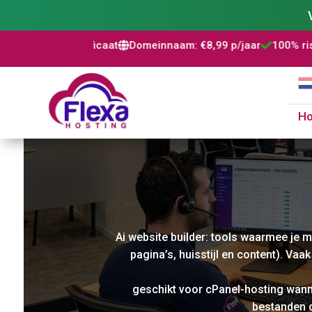
Domeinnaam: €8,99 p/jaar
100% risicovrij
WordPress install


H
Ai website builder: tools waarmee je m
pagina’s, huisstijl en content). Va
geschikt voor cPanel-hosting wannee
bestanden o