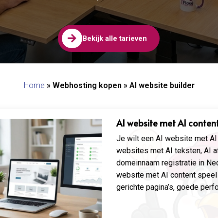

Bekijk alle tarieven
Home
»
Webhosting kopen
»
AI website builder​
AI website met AI conten
Je wilt een AI website met A
websites met AI teksten, AI a
domeinnaam registratie in Ne
website met AI content speel 
gerichte pagina’s, goede perfo