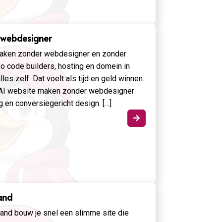
 webdesigner
 maken zonder webdesigner en zonder
o code builders, hosting en domein in
les zelf. Dat voelt als tijd en geld winnen.
je AI website maken zonder webdesigner
g en conversiegericht design. […]

and
nd bouw je snel een slimme site die