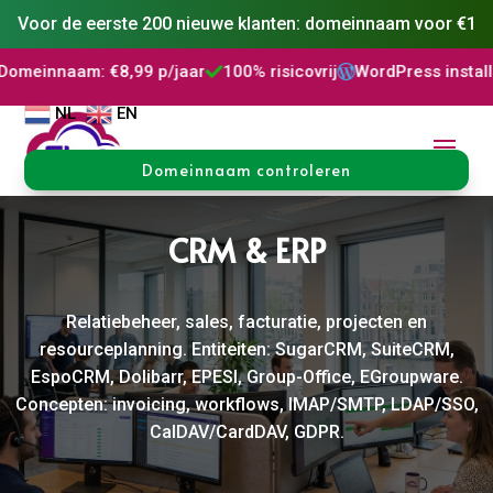
Voor de eerste 200 nieuwe klanten: domeinnaam voor €1
99 p/jaar
100% risicovrij
WordPress installatie
DNS Behe



NL
EN
Domeinnaam controleren
CRM & ERP
Relatiebeheer, sales, facturatie, projecten en
resourceplanning. Entiteiten: SugarCRM, SuiteCRM,
EspoCRM, Dolibarr, EPESI, Group-Office, EGroupware.
Concepten: invoicing, workflows, IMAP/SMTP, LDAP/SSO,
CalDAV/CardDAV, GDPR.