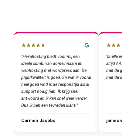
"snelle en vriendelijke service. staat
"Top service. I
altijd AAN (: fijne prijzen vergeleken
het installeren
e
met de grote jongens en dus nu al blij
was meteen doo
oral
met de overstap!"
gemaakt. Top se
 ik
startup! Zeker e
Goedkoop en de k
r.
james van oranje
Marcel Thijs